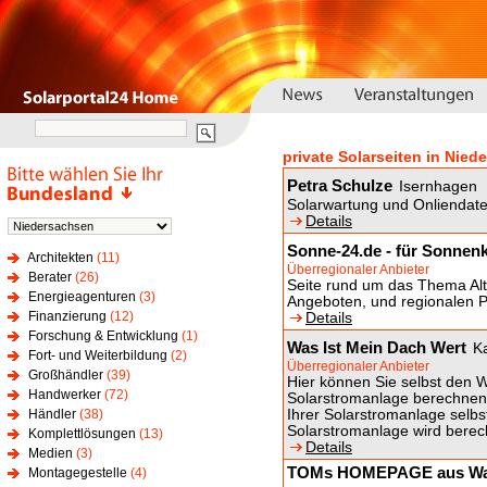
private Solarseiten in Nie
Petra Schulze
Isernhagen
Solarwartung und Onliendat
Details
Sonne-24.de - für Sonnenk
Architekten
(11)
Überregionaler Anbieter
Berater
(26)
Seite rund um das Thema Alte
Energieagenturen
(3)
Angeboten, und regionalen P
Finanzierung
(12)
Details
Forschung & Entwicklung
(1)
Was Ist Mein Dach Wert
K
Fort- und Weiterbildung
(2)
Überregionaler Anbieter
Großhändler
(39)
Hier können Sie selbst den We
Handwerker
(72)
Solarstromanlage berechnen.
Händler
(38)
Ihrer Solarstromanlage selbs
Solarstromanlage wird berec
Komplettlösungen
(13)
Details
Medien
(3)
TOMs HOMEPAGE aus Wacht
Montagegestelle
(4)