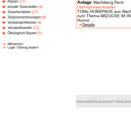
Planer
(17)
Anlage
Wachtberg Pech
private Solarseiten
(4)
Überregionaler Anbieter
TOMs HOMEPAGE aus Wachtber
Solarhersteller
(27)
zum Thema ABZOCKE IM INTER
Solarversicherungen
(9)
Humor ...
Verbände/Vereine
(8)
Details
Versandhandel
(13)
Ökologisch Bauen
(5)
Mitmachen
Login / Eintrag ändern
solarportal24.de Impressum
|
Neue Eint