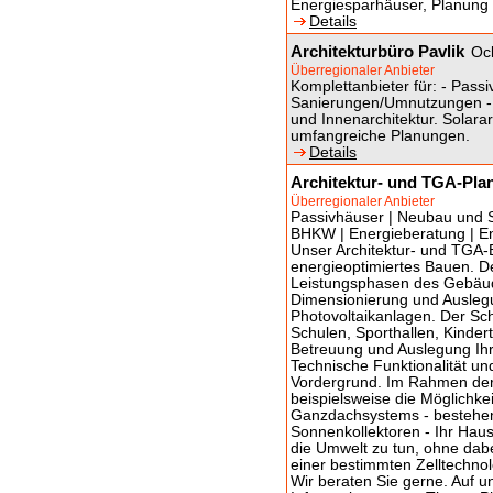
Energiesparhäuser, Planung
Details
Architekturbüro Pavlik
Oc
Überregionaler Anbieter
Komplettanbieter für: - Passi
Sanierungen/Umnutzungen - I
und Innenarchitektur. Solara
umfangreiche Planungen.
Details
Architektur- und TGA-Pl
Überregionaler Anbieter
Passivhäuser | Neubau und Sa
BHKW | Energieberatung | En
Unser Architektur- und TGA-B
energieoptimiertes Bauen. De
Leistungsphasen des Gebäud
Dimensionierung und Ausleg
Photovoltaikanlagen. Der Sch
Schulen, Sporthallen, Kinder
Betreuung und Auslegung Ihr
Technische Funktionalität und
Vordergrund. Im Rahmen der 
beispielsweise die Möglichkei
Ganzdachsystems - bestehen
Sonnenkollektoren - Ihr Haus
die Umwelt zu tun, ohne dab
einer bestimmten Zelltechnol
Wir beraten Sie gerne. Auf 