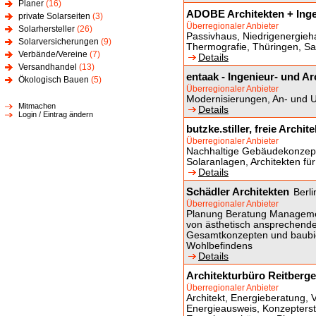
Planer
(16)
ADOBE Architekten + Ing
private Solarseiten
(3)
Überregionaler Anbieter
Solarhersteller
(26)
Passivhaus, Niedrigenergieh
Solarversicherungen
(9)
Thermografie, Thüringen, Sac
Verbände/Vereine
(7)
Details
Versandhandel
(13)
entaak - Ingenieur- und A
Ökologisch Bauen
(5)
Überregionaler Anbieter
Modernisierungen, An- und 
Mitmachen
Details
Login / Eintrag ändern
butzke.stiller, freie Archit
Überregionaler Anbieter
Nachhaltige Gebäudekonzepte
Solaranlagen, Architekten 
Details
Schädler Architekten
Berli
Überregionaler Anbieter
Planung Beratung Manageme
von ästhetisch ansprechende
Gesamtkonzepten und baubio
Wohlbefindens
Details
Architekturbüro Reitberge
Überregionaler Anbieter
Architekt, Energieberatung, 
Energieausweis, Konzepters