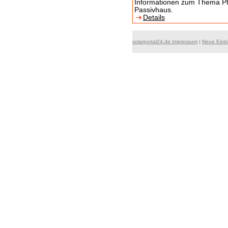
Informationen zum Thema Ph
Passivhaus.
Details
solarportal24.de Impressum
|
Neue Eint