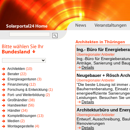
Architekten in Thüringen
Ing.- Büro für Energiebe
Überregionaler Anbieter
Ing.-Büro für Energieberat
Anträge, Sanierung und Baup
Details
Architekten
(10)
Berater
(22)
Neugebauer + Rösch Arch
Energieagenturen
(3)
Überregionaler Anbieter
Finanzierung
(12)
"Die beste Lösung ist immer 
Bauherrenberatung, Einsatz 
Forschung & Entwicklung
(1)
energieeffiziente Sanierunge
Fort- und Weiterbildung
(2)
Leistungen. Besuchen Sie u
Großhändler
(38)
Details
Handwerker
(56)
Architekturbüro und Ener
Händler
(34)
Überregionaler Anbieter
Komplettlösungen
(13)
Entwurf, Ausschreibung, Ba
Medien
(2)
Renovierungen
Montagegestelle
(4)
Details