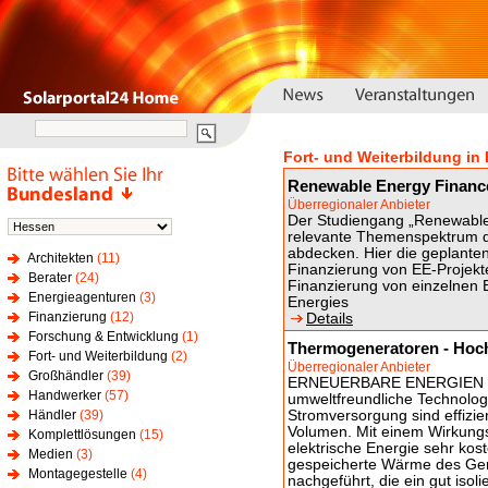
Fort- und Weiterbildung in
Renewable Energy Financ
Überregionaler Anbieter
Der Studiengang „Renewable 
relevante Themenspektrum d
abdecken. Hier die geplanten
Architekten
(11)
Finanzierung von EE-Projekt
Berater
(24)
Finanzierung von einzelnen 
Energieagenturen
(3)
Energies
Finanzierung
(12)
Details
Forschung & Entwicklung
(1)
Thermogeneratoren - Hoc
Fort- und Weiterbildung
(2)
Überregionaler Anbieter
Großhändler
(39)
ERNEUERBARE ENERGIEN S
Handwerker
(57)
umweltfreundliche Technolog
Händler
(39)
Stromversorgung sind effizie
Volumen. Mit einem Wirkung
Komplettlösungen
(15)
elektrische Energie sehr kost
Medien
(3)
gespeicherte Wärme des Gene
Montagegestelle
(4)
nachgeführt, die ein gut iso