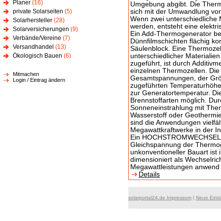
Planer
(16)
Umgebung abgibt. Die Thermov
private Solarseiten
(5)
sich mit der Umwandlung von
Wenn zwei unterschiedliche 
Solarhersteller
(28)
werden, entsteht eine elektr
Solarversicherungen
(9)
Ein Add-Thermogenerator bes
Verbände/Vereine
(7)
Dünnfilmschichten flächig ko
Versandhandel
(13)
Säulenblock. Eine Thermozel
Ökologisch Bauen
(6)
unterschiedlicher Materiali
zugeführt, ist durch Additi
einzelnen Thermozellen. Die 
Mitmachen
Gesamtspannungen, der Grös
Login / Eintrag ändern
zugeführten Temperaturhöhe. D
zur Generatortemperatur. Die
Brennstoffarten möglich. Du
Sonneneinstrahlung mit Ther
Wasserstoff oder Geothermi
sind die Anwendungen vielfä
Megawattkraftwerke in der In
Ein HOCHSTROMWECHSELRIC
Gleichspannung der Thermo
unkonventioneller Bauart ist 
dimensioniert als Wechselric
Megawattleistungen anwend
Details
solarportal24.de Impressum
|
Neue Eint