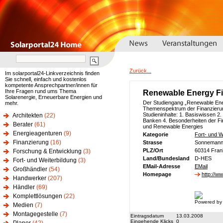
Zurück...
Im solarportal24-Linkverzeichnis finden
Sie schnell, einfach und kostenlos
kompetente Ansprechpartner/innen für
Ihre Fragen rund ums Thema
Renewable Energy F
Solarenergie, Erneuerbare Energien und
Der Studiengang „Renewable Ener
mehr.
Themenspektrum der Finanzierun
Studieninhalte: 1. Basiswissen 2
Architekten
(22)
Banken 4. Besonderheiten der Fi
Berater
(61)
und Renewable Energies
Energieagenturen
(9)
Kategorie
Fort- und W
Finanzierung
(16)
Strasse
Sonnemanns
PLZ/Ort
60314 Fran
Forschung & Entwicklung
(3)
Land/Bundesland
D-HES
Fort- und Weiterbildung
(3)
EMail-Adresse
EMail
Großhändler
(54)
Homepage
http://w
Handwerker
(207)
Händler
(69)
Komplettlösungen
(22)
Powered by
Medien
(7)
Montagegestelle
(7)
Eintragsdatum
13.03.2008
Eingehende Klicks
0