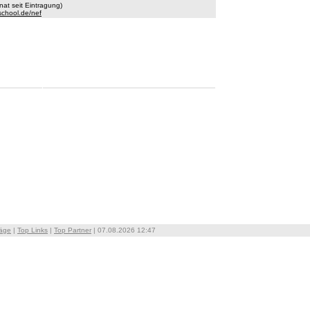
at seit Eintragung)
-school.de/nef
räge
|
Top Links
|
Top Partner
| 07.08.2026 12:47