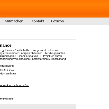
inance
gy Finance“ soll inhaltlich das gesamte relevante
g erneuerbarer Energien abdecken. Hier die geplanten
. Grundlagen 3. Finanzierung von EE-Projekten durch
nanzierung von einzelnen Energieformen 5. Kapitalmarkt
eiterbildung
traße 9-11
kfurt am Main
ww.frankfurt-school.de/nef
 thumbshots