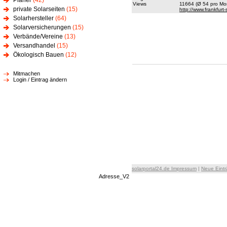
Planer
(42)
Views
11664 (Ø 54 pro Mon
private Solarseiten
(15)
http://www.frankfurt
Solarhersteller
(64)
Solarversicherungen
(15)
Verbände/Vereine
(13)
Versandhandel
(15)
Ökologisch Bauen
(12)
Mitmachen
Login / Eintrag ändern
solarportal24.de Impressum
|
Neue Eint
Adresse_V2