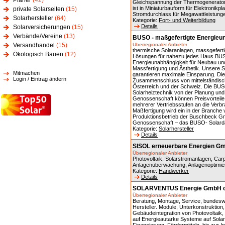
Planer
(42)
Gleichspannung der Thermogenerator
ist in Miniaturbauform für Elektronikp
private Solarseiten
(15)
Stromdurchlass für Megawattleistun
Solarhersteller
(64)
Kategorie:
Fort- und Weiterbildung
Details
Solarversicherungen
(15)
Verbände/Vereine
(13)
BUSO - maßgefertigte Energieu
Versandhandel
(15)
Überregionaler Anbieter
thermische Solaranlagen, massgeferti
Ökologisch Bauen
(12)
Lösungen für nahezu jedes Haus BUS
Energieunabhängigkeit für Neubau un
Massfertigung und Ästhetik. Unsere Sol
Mitmachen
garantieren maximale Einsparung. Di
Login / Eintrag ändern
Zusammenschluss von mittelständis
Österreich und der Schweiz. Die BUS
Solarheiztechnik von der Planung und 
Genossenschaft können Preisvorteil
mehrerer Vertriebsstufen an die Ver
Maßfertigung wird ein in der Branche v
Produktionsbetrieb der Buschbeck G
Genossenschaft – das BUSO- Solardac
Kategorie:
Solarhersteller
Details
SISOL erneuerbare Energien G
Überregionaler Anbieter
Photovoltaik, Solarstromanlagen, Car
Anlagenüberwachung, Anlagenoptimie
Kategorie:
Handwerker
Details
SOLARVENTUS Energie GmbH offi
Überregionaler Anbieter
Beratung, Montage, Service, bundeswe
Hersteller. Module, Unterkonstruktio
Gebäudeintegration von Photovoltaik, 
auf Energieautarke Systeme auf Solar