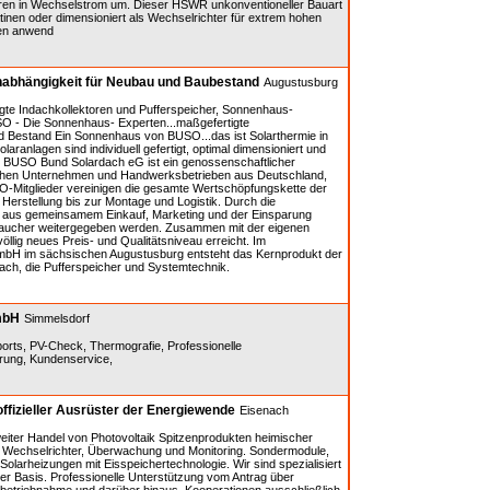
en in Wechselstrom um. Dieser HSWR unkonventioneller Bauart
latinen oder dimensioniert als Wechselrichter für extrem hohen
gen anwend
nabhängigkeit für Neubau und Baubestand
Augustusburg
gte Indachkollektoren und Pufferspeicher, Sonnenhaus-
O - Die Sonnenhaus- Experten...maßgefertigte
d Bestand Ein Sonnenhaus von BUSO...das ist Solarthermie in
aranlagen sind individuell gefertigt, optimal dimensioniert und
e BUSO Bund Solardach eG ist ein genossenschaftlicher
chen Unternehmen und Handwerksbetrieben aus Deutschland,
O-Mitglieder vereinigen die gesamte Wertschöpfungskette der
Herstellung bis zur Montage und Logistik. Durch die
e aus gemeinsamem Einkauf, Marketing und der Einsparung
braucher weitergegeben werden. Zusammen mit der eigenen
öllig neues Preis- und Qualitätsniveau erreicht. Im
mbH im sächsischen Augustusburg entsteht das Kernprodukt der
h, die Pufferspeicher und Systemtechnik.
mbH
Simmelsdorf
ports, PV-Check, Thermografie, Professionelle
rung, Kundenservice,
zieller Ausrüster der Energiewende
Eisenach
iter Handel von Photovoltaik Spitzenprodukten heimischer
n, Wechselrichter, Überwachung und Monitoring. Sondermodule,
Solarheizungen mit Eisspeichertechnologie. Wir sind spezialisiert
er Basis. Professionelle Unterstützung vom Antrag über