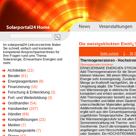
Die meistgeklickten Eintrï¿
Im solarportal24-Linkverzeichnis finden
Sie schnell, einfach und kostenlos
kompetente Ansprechpartner/innen für
Seite zurück
1
...
36
3
Ihre Fragen rund ums Thema
Solarenergie, Erneuerbare Energien und
Thermogeneratoren - Hochstro
mehr.
Überregionaler Anbieter
ERNEUERBARE ENERGIEN STROM AUS 
Architekten
(22)
Add-Thermogeneratoren für die Stromv
kleinem Volumen. Mit einem Wirkungs
Berater
(61)
Energie sehr kostengünstig. Zusätzli
Energieagenturen
(9)
Menge an Kraftstoff nachgeführt, die 
Umgebung abgibt. Die Thermovoltaik i
Finanzierung
(16)
von Wärmeenergie in elektrische Ene
Forschung & Entwicklung
(3)
kontaktiert und erhitzt werden, entste
Add-Thermogenerator besteht aus mehr
Fort- und Weiterbildung
(3)
Thermozellen und bildet einen Säulen
Großhändler
(54)
unterschiedlicher Materialien geferti
Additivmethode die Gesamtspannung d
Handwerker
(207)
ergibt sich aus den Gesamtspannunge
Händler
(69)
zugeführten Temperaturhöhe. Die elekt
Die Wärmeenergiezufuhr ist mit allen
Komplettlösungen
(22)
Sonneneinstrahlung mit Thermo- und P
Medien
(7)
Geothermie. Durch die kompakte Baufo
angefangen vom Herzschrittmacher bis
Montagegestelle
(7)
oder Seefahrt. Ein HOCHSTROMWEC