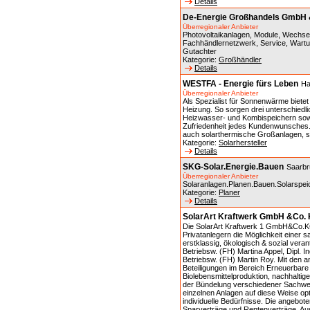
Details
De-Energie Großhandels GmbH 
Überregionaler Anbieter
Photovoltaikanlagen, Module, Wechsel
Fachhändlernetzwerk, Service, Wartu
Gutachter
Kategorie:
Großhändler
Details
WESTFA - Energie fürs Leben
Ha
Überregionaler Anbieter
Als Spezialist für Sonnenwärme bie
Heizung. So sorgen drei unterschiedlic
Heizwasser- und Kombispeichern sowi
Zufriedenheit jedes Kundenwunsches.
auch solarthermische Großanlagen, s
Kategorie:
Solarhersteller
Details
SKG-Solar.Energie.Bauen
Saarb
Überregionaler Anbieter
Solaranlagen.Planen.Bauen.Solarspei
Kategorie:
Planer
Details
SolarArt Kraftwerk GmbH &Co.
Die SolarArt Kraftwerk 1 GmbH&Co.KG i
Privatanlegern die Möglichkeit einer s
erstklassig, ökologisch & sozial vera
Betriebsw. (FH) Martina Appel, Dipl. I
Betriebsw. (FH) Martin Roy. Mit den
Beteiligungen im Bereich Erneuerbare E
Biolebensmittelproduktion, nachhalti
der Bündelung verschiedener Sachwert
einzelnen Anlagen auf diese Weise op
individuelle Bedürfnisse. Die angeb
Sparverträge und Rentenverträge. Au