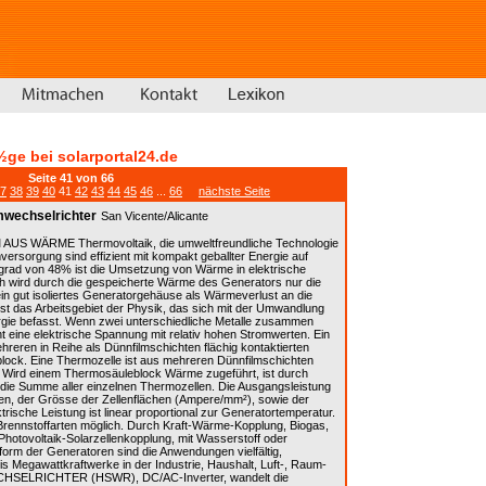
½ge bei solarportal24.de
Seite 41 von 66
7
38
39
40
41
42
43
44
45
46
...
66
nächste Seite
mwechselrichter
San Vicente/Alicante
WÄRME Thermovoltaik, die umweltfreundliche Technologie
ersorgung sind effizient mit kompakt geballter Energie auf
grad von 48% ist die Umsetzung von Wärme in elektrische
ch wird durch die gespeicherte Wärme des Generators nur die
ein gut isoliertes Generatorgehäuse als Wärmeverlust an die
st das Arbeitsgebiet der Physik, das sich mit der Umwandlung
rgie befasst. Wenn zwei unterschiedliche Metalle zusammen
ht eine elektrische Spannung mit relativ hohen Stromwerten. Ein
eren in Reihe als Dünnfilmschichten flächig kontaktierten
block. Eine Thermozelle ist aus mehreren Dünnfilmschichten
gt. Wird einem Thermosäuleblock Wärme zugeführt, ist durch
ie Summe aller einzelnen Thermozellen. Die Ausgangsleistung
n, der Grösse der Zellenflächen (Ampere/mm²), sowie der
rische Leistung ist linear proportional zur Generatortemperatur.
 Brennstoffarten möglich. Durch Kraft-Wärme-Kopplung, Biogas,
hotovoltaik-Solarzellenkopplung, mit Wasserstoff oder
rm der Generatoren sind die Anwendungen vielfältig,
 Megawattkraftwerke in der Industrie, Haushalt, Luft-, Raum-
HSELRICHTER (HSWR), DC/AC-Inverter, wandelt die