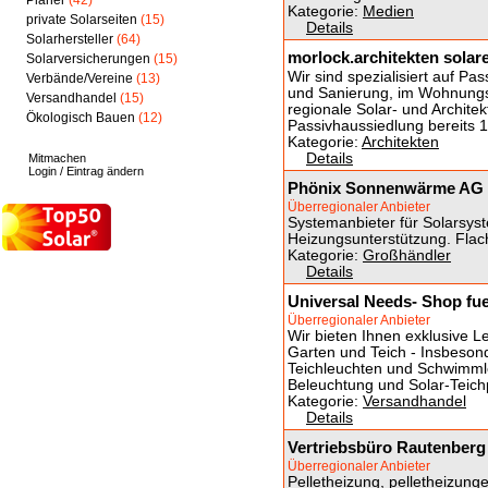
Planer
(42)
Kategorie:
Medien
private Solarseiten
(15)
Details
Solarhersteller
(64)
morlock.architekten solar
Solarversicherungen
(15)
Wir sind spezialisiert auf Pa
Verbände/Vereine
(13)
und Sanierung, im Wohnungs
Versandhandel
(15)
regionale Solar- und Architek
Ökologisch Bauen
(12)
Passivhaussiedlung bereits 19
Kategorie:
Architekten
Details
Mitmachen
Login / Eintrag ändern
Phönix Sonnenwärme AG
Überregionaler Anbieter
Systemanbieter für Solarsy
Heizungsunterstützung. Flac
Kategorie:
Großhändler
Details
Universal Needs- Shop fue
Überregionaler Anbieter
Wir bieten Ihnen exklusive L
Garten und Teich - Insbeson
Teichleuchten und Schwimmle
Beleuchtung und Solar-Teic
Kategorie:
Versandhandel
Details
Vertriebsbüro Rautenberg
Überregionaler Anbieter
Pelletheizung, pelletheizung