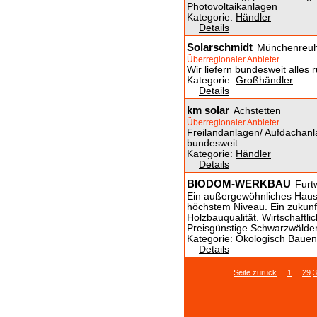
Photovoltaikanlagen
Kategorie:
Händler
Details
Solarschmidt
Münchenreuh
Überregionaler Anbieter
Wir liefern bundesweit alles 
Kategorie:
Großhändler
Details
km solar
Achstetten
Überregionaler Anbieter
Freilandanlagen/ Aufdachan
bundesweit
Kategorie:
Händler
Details
BIODOM-WERKBAU
Furt
Ein außergewöhnliches Haus 
höchstem Niveau. Ein zukunft
Holzbauqualität. Wirtschaftli
Preisgünstige Schwarzwälde
Kategorie:
Ökologisch Bauen
Details
Seite zurück
1
...
29
3