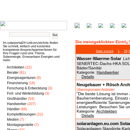
Die meistgeklickten Eintrï¿
Im solarportal24-Linkverzeichnis finden
Sie schnell, einfach und kostenlos
kompetente Ansprechpartner/innen für
Seite zurück
1
...
29
3
Ihre Fragen rund ums Thema
Solarenergie, Erneuerbare Energien und
Wasser-Waerme-Solar
Lic
mehr.
SENERTEC-Dachs-HKA SOLVIS
Architekten
(22)
Bäder/Sanitär
Kategorie:
Handwerker
Berater
(61)
Details
Energieagenturen
(9)
Finanzierung
(16)
Neugebauer + Rösch Arch
Forschung & Entwicklung
(3)
Überregionaler Anbieter
Fort- und Weiterbildung
(3)
"Die beste Lösung ist immer 
Bauherrenberatung, Einsatz 
Großhändler
(54)
energieeffiziente Sanierunge
Handwerker
(207)
Leistungen. Besuchen Sie u
Händler
(69)
Kategorie:
Architekten
Komplettlösungen
(22)
Details
Medien
(7)
solaranlagen.eu.com Sola
Montagegestelle
(7)
Solaranlagen-Standorte-Kart