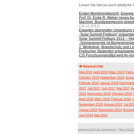
Lesen Sie hierzu auch ähnliche A
Ersten Monitoringbericht „Energie 
Prof. Dr. Eicke R. Weber neues Au
Machnig: Bundesregierung eigent
(19.12.2012)
Experten überprüfen Umsetzung 
„Solar Summit Freiburg“ präsenti
Solar Summit Freiburg 2012 – Hig
„Sonnenenergie ist Bürgerenergi
2. Workshop „Brandschutz und Lic
Freiburger Studenten organisier
CiS Forschungsinstitut wird An-Ins
Newsarchiv
Mai 2019
April 2019
März 2019
Febru
Oktober 2018
September 2018
Augus
Februar 2018
Januar 2018
Dezember
2017
Juli 2017
Juni 2017
Mai 2017
Ap
2016
November 2016
Oktober 2016
April 2016
März 2016
Februar 2016
J
September 2015
August 2015
Juli 20
Januar 2015
Dezember 2014
Novemb
Juni 2014
Mai 2014
solarportal24.de Impressum
|
Neue Eint