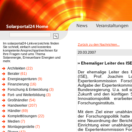
Im solarportal24-Linkverzeichnis finden
Zurück zu den Nachrichten...
Sie schnell, einfach und kostenlos
kompetente Ansprechpartner/innen für
20.03.2007
Ihre Fragen rund ums Thema
Solarenergie, Erneuerbare Energien und
mehr.
Ehemaliger Leiter des IS
Architekten
(22)
Der ehemalige Leiter des F
Berater
(61)
(ISE), Prof. Joachim L
Energieagenturen
(9)
Expertenkommission Fors
Finanzierung
(16)
Aufgabe der Expertenkommissi
Forschung & Entwicklung
(3)
Bundesregierung. U.a. soll 
Zukunft und den künftigen
Fort- und Weiterbildung
(3)
Innovationspolitik erarbe
Großhändler
(54)
Forschungsinstituts.
Handwerker
(207)
Händler
(69)
Mit dem Ziel einer unabhän
Komplettlösungen
(22)
der Forschungspolitik hatt
eine Neuordnung der Bericht
Medien
(7)
Einrichtung einer unabhäng
Montagegestelle
(7)
die Expertenkommission For