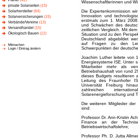
Planer
(42)
Wissenschaftlerinnen und Wi
private Solarseiten
(15)
Solarhersteller
(64)
Die Expertenkommission wir
Innovation und technologis
Solarversicherungen
(15)
erstmals zum 1. März 2008.
Verbände/Vereine
(13)
und Schwächen des deutsch
Versandhandel
(15)
zeitlichen Vergleich. Mit de
Ökologisch Bauen
(12)
Situation und zu den Perspe
Deutschland abgebildet we
auf Fragen zu den Leit
Mitmachen
Schwerpunkten der deutschen
Login / Eintrag ändern
Joachim Luther leitete von 1
Energiesysteme ISE. Unter se
Mitarbeiter mehr als ver
Betriebshaushalt von rund 29
dieses Budgets resultieren a
Leitung des Fraunhofer IS
Universität Freiburg hin
zahlreichen internat
Solarenergieforschung und T
Die weiteren Mitglieder de
sind:
Professor Dr. Ann-Kristin Ach
Finance an der Technisc
Betriebswirtschaftslehre;
Professor Ph. D. Jutta Allmen