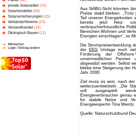
Planer
(42)
private Solarseiten
(15)
Aus NABU-Sicht könnten läng
Solarhersteller
(64)
Preise stabil bleiben. „Trotz
Solarversicherungen
(15)
Teil unserer Energiekosten a
Verbände/Vereine
(13)
bereits jetzt Heiz- u
verbraucherfreundliche Polit
Versandhandel
(15)
Bereichen Wohnen und Verk
Ökologisch Bauen
(12)
Energien einschlagen“, so Mi
Mitmachen
Die Strompreisentwicklung d
Login / Eintrag ändern
der
EEG
Umlage noch viele
Förderung der Offshore
unvermeidlichen Pannen 
abgewälzt werden. Selbst w
bliebe eine Steigerung der H
Jahr 2000.
Ziel muss es sein, nach de
weiterzuentwickeln. „Die S
voll ausgespielt wer
Energieverbraucher genau w
für stabile Netze und Ve
Energieexpertin Tina Mieritz
Quelle: Naturschutzbund Deu