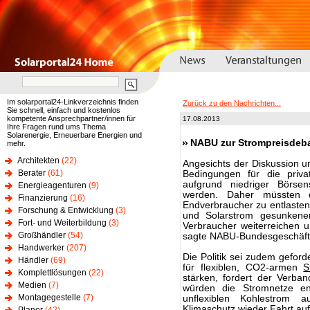
Im solarportal24-Linkverzeichnis finden
Zurück zu den Nachrichten...
Sie schnell, einfach und kostenlos
kompetente Ansprechpartner/innen für
17.08.2013
Ihre Fragen rund ums Thema
Solarenergie, Erneuerbare Energien und
NABU zur Strompreisdebat
mehr.
Architekten
(22)
Angesichts der Diskussion u
Berater
(61)
Bedingungen für die priv
aufgrund niedriger Börsen
Energieagenturen
(9)
werden. Daher müssten 
Finanzierung
(16)
Endverbraucher zu entlasten
Forschung & Entwicklung
(3)
und Solarstrom gesunkene
Fort- und Weiterbildung
(3)
Verbraucher weiterreichen 
Großhändler
(54)
sagte NABU-Bundesgeschäftsf
Handwerker
(207)
Die Politik sei zudem geford
Händler
(69)
für flexiblen, CO2-armen
S
Komplettlösungen
(22)
stärken, fordert der Verba
Medien
(7)
würden die Stromnetze en
Montagegestelle
(7)
unflexiblen Kohlestrom 
Klimaschutz wieder Fahrt a