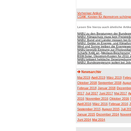
Vorheriger Artikel:
CDAK: Kosten für Atomstrom schöng
Lesen Sie hierzu auch ähnliche Artike
NABU zu den Beratungen der Bundesr
NABU: Klimaschutz muss kein Preistrei
NABU: Bund und Länder müssen bei 
NABU: Gelder im Energie- und Klimafon
Wind und Sonne treiben die Energiew
NABU begrüßt Einigung zur Photovoltai
Scharfe Kritik an „Nikolaus-Bescherung
BSW-Solar: Ökostrom-Kosten für 2011 
NABU kritisiert hektische Gesetzgebun
NABU: Bundesregierung isoliert bei Job
Newsarchiv
Mai 2019
April 2019
März 2019
Febru
Oktober 2018
September 2018
Augus
Februar 2018
Januar 2018
Dezember
2017
Juli 2017
Juni 2017
Mai 2017
Ap
2016
November 2016
Oktober 2016
April 2016
März 2016
Februar 2016
J
September 2015
August 2015
Juli 20
Januar 2015
Dezember 2014
Novemb
Juni 2014
Mai 2014