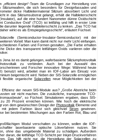
em „efficient design“-Team die Grundlagen zur Herstellung von
Siliziumwafern, die sich besonders für Designfassaden und
meter dicke Halbleitermaterial Silizium absorbiert Licht und
cht in das Siliziumsubstrat gelangt, erhält die Halbleiterschicht
 (Insulator), auf die eine hundert Nanometer dünne Oxidschicht
 Conductive Oxid“ (TCO) ist leitfähig und hilft in erster Linie
n die darunter liegende Halbleiterschicht zu lenken. „Das TCO hat
 daher wirkt es als Entspiegelungsschicht“, erläutert Füchsel.
larzelle (Semiconductor-Insulator-Semiconductor) mit der
weiteren Vorteil: Man kann damit nicht nur mehr Licht einfangen.
schiedenen Farben und Formen gestalten. „Die Farbe erhalten
che Dicke des transparent leitfähigen Oxids variieren oder die
siker.
Jena ist es damit gelungen, waferbasierte Siliziumphotovoltaik
photovoltaik zu verbinden. Auch bei der Auswahl des
Forscherinnen und Forscher innovative Wege: Während heute
O) benutzt wird, arbeitet man im IOF-Labor am Einsatz von
minium beigemischt wird. Neben der SIS-Solarzelle ermöglichen
d flexible organische
Solarzellen
neue Möglichkeiten bei der
ie Effizienz der neuen SIS-Module aus? „Große Abstriche beim
ssten wir nicht machen. Die zusätzliche, transparente TCO-
Stromausbeute“, so Füchsel. Simulationen ergaben, dass SIS-
zu 20 Prozent erreichen können. Wie hoch die elektrische
ängt von dem gewünschten Design der
Photovoltaik
Elemente und
 mit jedem Farbton lässt sich gleichviel
Strom
gewinnen.
eise bei bestimmten Mischungen aus den Farben Rot, Blau und
oßflächigen Modul verschalten zu können, wollen die IOF-
chaftler laserbasierte optische Lötverfahren nutzen. Sie
iten, ohne das umgebende Material zu schädigen. Außerdem
er daran, die leitfähige TCO-Schicht per Inkjet-Druckverfahren
ren. Das hilft nicht nur, die Herstellung der
Solarzellen
zu