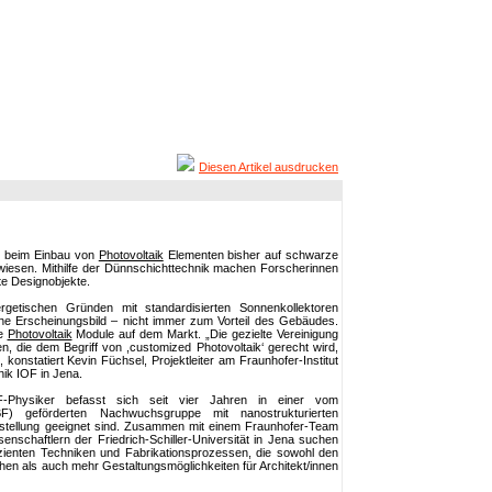
Diesen Artikel ausdrucken
d beim Einbau von
Photovoltaik
Elementen bisher auf schwarze
wiesen. Mithilfe der Dünnschichttechnik machen Forscherinnen
te Designobjekte.
tischen Gründen mit standardisierten Sonnenkollektoren
iche Erscheinungsbild – nicht immer zum Vorteil des Gebäudes.
le
Photovoltaik
Module auf dem Markt. „Die gezielte Vereinigung
 die dem Begriff von ,customized Photovoltaik‘ gerecht wird,
“, konstatiert Kevin Füchsel, Projektleiter am Fraunhofer-Institut
ik IOF in Jena.
-Physiker befasst sich seit vier Jahren in einer vom
BF) geförderten Nachwuchsgruppe mit nanostrukturierten
Herstellung geeignet sind. Zusammen mit einem Fraunhofer-Team
nschaftlern der Friedrich-Schiller-Universität in Jena suchen
fizienten Techniken und Fabrikationsprozessen, die sowohl den
en als auch mehr Gestaltungsmöglichkeiten für Architekt/innen