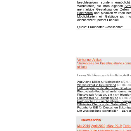
beschleunigen, sondern ermöglicht 
Werbetafeln, die ihren eigenen
Str
mehrfarbige Gestaltung der Zellen,
Solarzellen
und Modulen wurden bereit
Möglichkeiten, ein Gebäude als Inf
einzusetzen“, betont Füchsel.
Quelle: Fraunhofer Gesellschaft
Vorheriger Artikel:
Strompreise für Privathaushalte könn
sinken
Lesen Sie hierzu auch ähnliche Artike
Anti-Aging-Elixier für Solarzellen
(02.07.
Wärmerekord in Deutschland
(28.06.20
Hoffnungsträger der deutschen Photovol
Photovoltaik-Module schneller ummante
Photovoltaik-Anlagen, die nicht blende
Photovoltaik für Testflugzeuge
(07.06.2
Partnerschaft zur nachhaltigen Energi
Effizientes Chaos in den Solarzellen?
(0
Fraunhofer ISE für Deutschen Zukunfts
Der Wüstensonne standhalten – DLR ste
Newsarchiv
Mai 2019
April 2019
März 2019
Febru