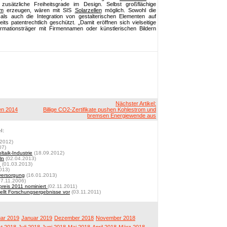
zusätzliche Freiheitsgrade im Design. Selbst großflächige
om
erzeugen, wären mit SIS
Solarzellen
möglich. Sowohl die
 als auch die Integration von gestalterischen Elementen auf
s patentrechtlich geschützt. „Damit eröffnen sich vielseitige
ormationsträger mit Firmennamen oder künstlerischen Bildern
Nächster Artikel:
en 2014
Billige CO2-Zertifikate pushen Kohlestrom und
bremsen Energiewende aus
l:
2012)
07)
taik-Industrie
(18.09.2012)
ln
(02.04.2013)
n
(01.03.2013)
013)
eversorgung
(16.01.2013)
7.11.2006)
preis 2011 nominiert
(02.11.2011)
llt Forschungsergebnisse vor
(03.11.2011)
ar 2019
Januar 2019
Dezember 2018
November 2018