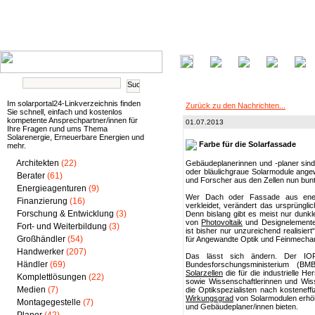
Im solarportal24-Linkverzeichnis finden
Zurück zu den Nachrichten...
Sie schnell, einfach und kostenlos
kompetente Ansprechpartner/innen für
01.07.2013
Ihre Fragen rund ums Thema
Solarenergie, Erneuerbare Energien und
Farbe für die Solarfassade
mehr.
Architekten
(22)
Gebäudeplanerinnen und -planer sin
oder bläulichgraue Solarmodule ange
Berater
(61)
und Forscher aus den Zellen nun bun
Energieagenturen
(9)
Wer Dach oder Fassade aus energe
Finanzierung
(16)
verkleidet, verändert das ursprüngl
Forschung & Entwicklung
(3)
Denn bislang gibt es meist nur dunk
von
Photovoltaik
und Designelementen,
Fort- und Weiterbildung
(3)
ist bisher nur unzureichend realisiert
Großhändler
(54)
für Angewandte Optik und Feinmechan
Handwerker
(207)
Das lässt sich ändern. Der IOF
Händler
(69)
Bundesforschungsministerium (BM
Solarzellen
die für die industrielle 
Komplettlösungen
(22)
sowie Wissenschaftlerinnen und Wisse
Medien
(7)
die Optikspezialisten nach kostenef
Wirkungsgrad
von Solarmodulen erhöh
Montagegestelle
(7)
und Gebäudeplaner/innen bieten.