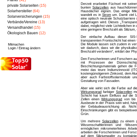
Planer
(42)
Derzeit erarbeitet Füchsel mit sein
private Solarseiten
(15)
bunten
Solarzellen
aus hauchdünnen 
Solarhersteller
(64)
Hausdächer eignen. Das einige Mikro
wandelt es in
Strom
um. Damit viel Li
Solarversicherungen
(15)
eine optisch neutrale Schutzbarriere
Verbände/Vereine
(13)
aufgetragen wird. Dieses „Transparent
dabei, möglichst viele Lichtteilchen i
Versandhandel
(15)
eine geringere Brechzahl als Silizium,
Ökologisch Bauen
(12)
Der einfache Aufbau dieser SIS-So
transparenten Frontschicht hat einen 
Die Module lassen sich zudem in ver
Mitmachen
wir dadurch, dass wir die physikalis
Login / Eintrag ändern
Brechzahl verändern“, erklärt der Phy
Den Forscherinnen und Forschern aus 
mit Prozessen der Dünnschicht
Beschichtungsmaterials gehen die 
meist das teure Indiumzinnoxid (IT
kostengünstigerem Zinkoxid, dem Alu
aber auch Farbstoffsolarmodule un
Gestaltung von Fassaden.
Aber wie wirkt sich die Farbe auf d
Wirkungsgrad
farbiger
Solarzellen
mu
Schicht hat kaum Einfluss auf die 
Zellen einen
Wirkungsgrad
von bis 
Ausbeute in der Praxis sein wird, h
der Gebäudeausrichtung ab. Nicht
Einschränkungen gibt es beispielsw
Grün.
Um mehrere
Solarzellen
zu einem gr
Wissenschaftlerinnen und -Wissens
ermöglichen mikrometerfeines Arbe
arbeiten die Forscherinnen und Forsch
auf dem Siliziumwafer zu kontaktie