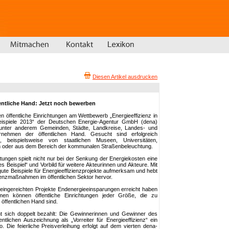
Diesen Artikel ausdrucken
ffentliche Hand: Jetzt noch bewerben
 öffentliche Einrichtungen am Wettbewerb „Energieeffizienz in
Beispiele 2013“ der Deutschen Energie-Agentur GmbH (dena)
unter anderem Gemeinden, Städte, Landkreise, Landes- und
nehmen der öffentlichen Hand. Gesucht sind erfolgreich
te, beispielsweise von staatlichen Museen, Universitäten,
n oder aus dem Bereich der kommunalen Straßenbeleuchtung.
chtungen spielt nicht nur bei der Senkung der Energiekosten eine
tes Beispiel“ und Vorbild für weitere Akteurinnen und Akteure. Mit
te Beispiele für Energieeffizienzprojekte aufmerksam und hebt
ienzmaßnahmen im öffentlichen Sektor hervor.
 eingereichten Projekte Endenergieeinsparungen erreicht haben
hmen können öffentliche Einrichtungen jeder Größe, die zu
 öffentlichen Hand sind.
 sich doppelt bezahlt: Die Gewinnerinnen und Gewinner des
tlichen Auszeichnung als „Vorreiter für Energieeffizienz“ ein
 Die feierliche Preisverleihung erfolgt auf dem vierten dena-