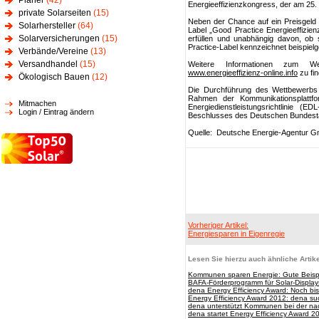
Planer
(42)
Energieeffizienzkongress, der am 25. 
private Solarseiten
(15)
Neben der Chance auf ein Preisgeld w
Solarhersteller
(64)
Label „Good Practice Energieeffizien
Solarversicherungen
(15)
erfüllen und unabhängig davon, o
Practice-Label kennzeichnet beispiel
Verbände/Vereine
(13)
Versandhandel
(15)
Weitere Informationen zum We
www.energieeffizienz-online.info
zu fi
Ökologisch Bauen
(12)
Die Durchführung des Wettbewerbs u
Rahmen der Kommunikationsplattf
Mitmachen
Energiedienstleistungsrichtlinie (
Login / Eintrag ändern
Beschlusses des Deutschen Bundesta
Quelle: Deutsche Energie-Agentur 
Vorheriger Artikel:
Energiesparen in Eigenregie
Lesen Sie hierzu auch ähnliche Artike
Kommunen sparen Energie: Gute Beisp
BAFA-Förderprogramm für Solar-Displays
dena Energy Efficiency Award: Noch bi
Energy Efficiency Award 2012: dena such
dena unterstützt Kommunen bei der nac
dena startet Energy Efficiency Award 2