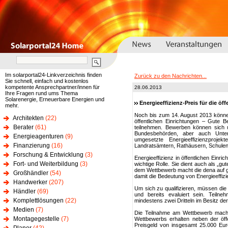
Im solarportal24-Linkverzeichnis finden
Zurück zu den Nachrichten...
Sie schnell, einfach und kostenlos
kompetente Ansprechpartner/innen für
28.06.2013
Ihre Fragen rund ums Thema
Solarenergie, Erneuerbare Energien und
Energieeffizienz-Preis für die ö
mehr.
Noch bis zum 14. August 2013 können
Architekten
(22)
öffentlichen Einrichtungen – Gute 
Berater
(61)
teilnehmen. Bewerben können sich 
Bundesbehörden, aber auch Unter
Energieagenturen
(9)
umgesetzte Energieeffizienzprojek
Finanzierung
(16)
Landratsämtern, Rathäusern, Schule
Forschung & Entwicklung
(3)
Energieeffizienz in öffentlichen Einri
Fort- und Weiterbildung
(3)
wichtige Rolle. Sie dient auch als „gu
dem Wettbewerb macht die dena auf gu
Großhändler
(54)
damit die Bedeutung von Energieeffiz
Handwerker
(207)
Um sich zu qualifizieren, müssen die
Händler
(69)
und bereits evaluiert sein. Teilne
Komplettlösungen
(22)
mindestens zwei Dritteln im Besitz der
Medien
(7)
Die Teilnahme am Wettbewerb macht
Montagegestelle
(7)
Wettbewerbs erhalten neben der öffen
Preisgeld von insgesamt 25.000 Euro.