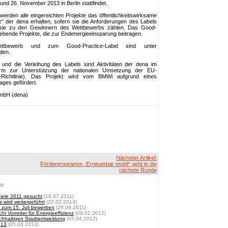
und 26. November 2013 in Berlin stattfindet.
erden alle eingereichten Projekte das öffentlichkeitswirksame
z“ der dena erhalten, sofern sie die Anforderungen des Labels
b sie zu den Gewinnern des Wettbewerbs zählen. Das Good-
gebende Projekte, die zur Endenergieeinsparung beitragen.
ttbewerb und zum Good-Practice-Label sind unter
nden.
nd die Verleihung des Labels sind Aktivitäten der dena im
orm zur Unterstützung der nationalen Umsetzung der EU-
EDL-Richtlinie). Das Projekt wird vom BMWi aufgrund eines
ges gefördert.
GmbH (dena)
Nächster Artikel:
Förderprogramm „Erneuerbar mobil“ geht in die
nächste Runde
l:
iele 2011 gesucht
(16.07.2011)
 wird weitergeführt
(22.02.2013)
s zum 15. Juli bewerben
(28.06.2011)
t Vorreiter für Energieeffizienz
(09.02.2012)
hhaltigen Stadtentwicklung
(05.04.2012)
013
(05.03.2013)