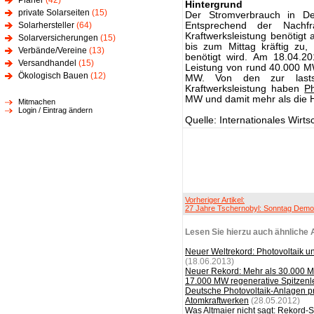
Planer
(42)
Hintergrund
private Solarseiten
(15)
Der Stromverbrauch in De
Solarhersteller
(64)
Entsprechend der Nachf
Kraftwerksleistung benötigt
Solarversicherungen
(15)
bis zum Mittag kräftig zu,
Verbände/Vereine
(13)
benötigt wird. Am 18.04.2
Versandhandel
(15)
Leistung von rund 40.000 M
Ökologisch Bauen
(12)
MW. Von den zur lastst
Kraftwerksleistung haben
Ph
MW und damit mehr als die Hä
Mitmachen
Login / Eintrag ändern
Quelle: Internationales Wirt
Vorheriger Artikel:
27 Jahre Tschernobyl: Sonntag Demo
Lesen Sie hierzu auch ähnliche A
Neuer Weltrekord: Photovoltaik 
(18.06.2013)
Neuer Rekord: Mehr als 30.000 
17.000 MW regenerative Spitzenl
Deutsche Photovoltaik-Anlagen pr
Atomkraftwerken
(28.05.2012)
Was Altmaier nicht sagt: Rekord-