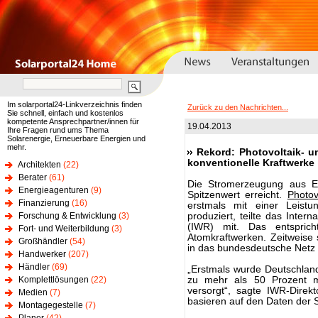
Im solarportal24-Linkverzeichnis finden
Zurück zu den Nachrichten...
Sie schnell, einfach und kostenlos
kompetente Ansprechpartner/innen für
19.04.2013
Ihre Fragen rund ums Thema
Solarenergie, Erneuerbare Energien und
mehr.
Rekord: Photovoltaik- 
konventionelle Kraftwerke
Architekten
(22)
Berater
(61)
Die Stromerzeugung aus E
Energieagenturen
(9)
Spitzenwert erreicht.
Photov
Finanzierung
(16)
erstmals mit einer Leis
Forschung & Entwicklung
(3)
produziert, teilte das Inter
(IWR) mit. Das entspric
Fort- und Weiterbildung
(3)
Atomkraftwerken. Zeitweise
Großhändler
(54)
in das bundesdeutsche Netz e
Handwerker
(207)
Händler
(69)
„Erstmals wurde Deutschland
Komplettlösungen
(22)
zu mehr als 50 Prozent 
versorgt“, sagte IWR-Direk
Medien
(7)
basieren auf den Daten der
Montagegestelle
(7)