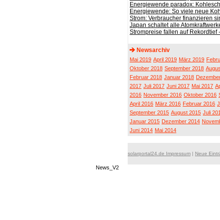
Energiewende paradox: Kohleschw
Energiewende: So viele neue Koh
Strom: Verbraucher finanzieren s
Japan schaltet alle Atomkraftwerk
Strompreise fallen auf Rekordtief 
Newsarchiv
Mai 2019
April 2019
März 2019
Febru
Oktober 2018
September 2018
Augus
Februar 2018
Januar 2018
Dezember
2017
Juli 2017
Juni 2017
Mai 2017
Ap
2016
November 2016
Oktober 2016
April 2016
März 2016
Februar 2016
J
September 2015
August 2015
Juli 20
Januar 2015
Dezember 2014
Novemb
Juni 2014
Mai 2014
solarportal24.de Impressum
|
Neue Eint
News_V2