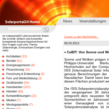
Im solarportal24-Linkverzeichnis finden
Zurück zu den Nachrichten...
Sie schnell, einfach und kostenlos
kompetente Ansprechpartner/innen für
06.03.2013
Ihre Fragen rund ums Thema
Solarenergie, Erneuerbare Energien und
mehr.
CeBIT: Von Sonne und W
Architekten
(22)
Sonne und Wolken prägen im
Berater
(61)
Philipps-Universität M
Energieagenturen
(9)
Hochschulen auf der Comput
Finanzierung
(16)
ISIS (International Solar Inf
Forschung & Entwicklung
(3)
genaue Berechnungen der S
Hausdächer. Damit kann ber
Fort- und Weiterbildung
(3)
diesen Flächen produziert w
Großhändler
(54)
Handwerker
(207)
Die ISIS-Solarpotenzialanaly
Händler
(69)
der vergangenen 30 Jahre
Komplettlösungen
(22)
entspricht dem neuesten St
Sonnenhöhen im Jahresverl
Medien
(7)
einer Genauigkeit von ü
Montagegestelle
(7)
Solarpotenzialanalyse ist