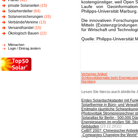
Planer
(42)
kostengünstiger, weil Open S
private Solarseiten
(15)
Laufe von Geoinformatio
Solarhersteller
(64)
Philipps-Universität Marburg.
Solarversicherungen
(15)
Die innovativen Forschungse
Verbände/Vereine
(13)
Mitteln (Existenzgründunge
Versandhandel
(15)
für Wirtschaft und Technolog
Ökologisch Bauen
(12)
Quelle: Philipps-Universität 
Mitmachen
Login / Eintrag ändern
Vorheriger Artikel:
Schlüsselübergabe beim Energiecam
Nürnberg
Lesen Sie hierzu auch ähnliche A
Erstes Solardachkataster mit Funk
Solarthermie in Büro- und Verwa
Erstmalig räumliche Schwankung
Photovoltaik Strompreisrechner st
Solaratlas für Berlin - 500.000 D
Energiesparen im großen Stil: Stra
Gebäuden
(23.12.2011)
CeBIT 2007: Chinesischer Anbiete
„Companies Changing the World“