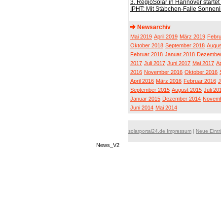
3. RegioSolar in Hannover startet
IPHT: Mit Stäbchen-Falle Sonnenl
Newsarchiv
Mai 2019
April 2019
März 2019
Febru
Oktober 2018
September 2018
Augus
Februar 2018
Januar 2018
Dezember
2017
Juli 2017
Juni 2017
Mai 2017
Ap
2016
November 2016
Oktober 2016
April 2016
März 2016
Februar 2016
J
September 2015
August 2015
Juli 20
Januar 2015
Dezember 2014
Novemb
Juni 2014
Mai 2014
solarportal24.de Impressum
|
Neue Eint
News_V2