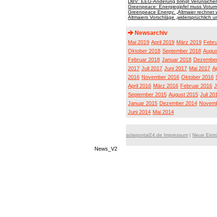
DBV: EEG-Änderung bringt Verunsicher
Greenpeace: Energiegipfel muss Votum
Greenpeace Energy: „Altmaier rechnet w
Altmaiers Vorschläge „widersprüchlich u
Newsarchiv
Mai 2019
April 2019
März 2019
Febru
Oktober 2018
September 2018
Augus
Februar 2018
Januar 2018
Dezember
2017
Juli 2017
Juni 2017
Mai 2017
Ap
2016
November 2016
Oktober 2016
April 2016
März 2016
Februar 2016
J
September 2015
August 2015
Juli 20
Januar 2015
Dezember 2014
Novemb
Juni 2014
Mai 2014
solarportal24.de Impressum
|
Neue Eint
News_V2