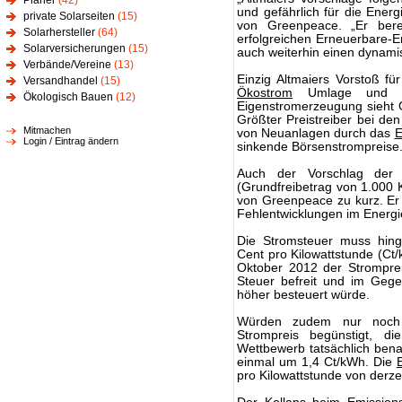
Planer
(42)
und gefährlich für die Ener
private Solarseiten
(15)
von Greenpeace. „Er bere
Solarhersteller
(64)
erfolgreichen Erneuerbare-
Solarversicherungen
(15)
auch weiterhin einen dynam
Verbände/Vereine
(13)
Einzig Altmaiers Vorstoß für
Versandhandel
(15)
Ökostrom
Umlage und di
Ökologisch Bauen
(12)
Eigenstromerzeugung sieht Gr
Größter Preistreiber bei den
Mitmachen
von Neuanlagen durch das
Login / Eintrag ändern
sinkende Börsenstrompreise
Auch der Vorschlag der
(Grundfreibetrag von 1.000 K
von Greenpeace zu kurz. Er
Fehlentwicklungen im Energ
Die Stromsteuer muss hing
Cent pro Kilowattstunde (C
Oktober 2012 der Strompre
Steuer befreit und im Geg
höher besteuert würde.
Würden zudem nur noch d
Strompreis begünstigt, di
Wettbewerb tatsächlich benac
einmal um 1,4 Ct/kWh. Die
pro Kilowattstunde von derze