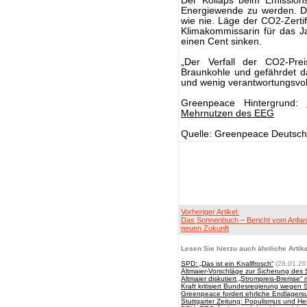
Der Kollaps beim Emissions
Energiewende zu werden. Die
wie nie. Läge der CO2-Zertif
Klimakommissarin für das J
einen Cent sinken.
„Der Verfall der CO2-Prei
Braunkohle und gefährdet 
und wenig verantwortungsvol
Greenpeace Hintergrund:
Mehrnutzen des EEG
Quelle: Greenpeace Deutsch
Vorheriger Artikel:
Das Sonnenbuch – Bericht vom Anfan
neuen Zukunft
Lesen Sie hierzu auch ähnliche Artike
SPD: „Das ist ein Knallfrosch“
(28.01.20
Altmaier-Vorschläge zur Sicherung des 
Altmaier diskutiert „Strompreis-Bremse“ 
Kraft kritisiert Bundesregierung wegen 
Greenpeace fordert ehrliche Endlagers
Stuttgarter Zeitung: Populismus und H