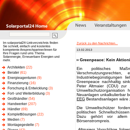
Im solarportal24-Linkverzeichnis finden
Zurück zu den Nachrichten...
Sie schnell, einfach und kostenlos
kompetente Ansprechpartner/innen für
13.02.2013
Ihre Fragen rund ums Thema
Solarenergie, Erneuerbare Energien und
Greenpeace: Kein Aktio
mehr.
Architekten
(22)
Ein politisches Maß
Berater
(61)
Verschmutzungsrechten,
Industriebegünstigungen l
Energieagenturen
(9)
Greenpeace nachhaltig sin
Finanzierung
(16)
Peter Altmaier (CDU) zur 
Forschung & Entwicklung
(3)
Umweltschutzorganisatio
Fort- und Weiterbildung
(3)
Neuanlagen unkalkulierbar b
Großhändler
(54)
EEG
Bestandsanlagen wäre z
Handwerker
(207)
Die Umweltschützer forder
Händler
(69)
politischen Schnellschüsse
Komplettlösungen
(22)
Dazu gehört vor allem
Medien
(7)
Börsenstrompreis.
Montagegestelle
(7)
„Altmaiers Vorschläge folgen