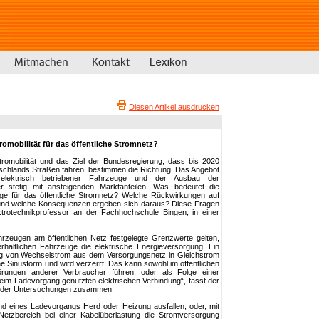
Diesen Artikel ausdrucken
mobilität für das öffentliche Stromnetz?
tromobilität und das Ziel der Bundesregierung, dass bis 2020
utschlands Straßen fahren, bestimmen die Richtung. Das Angebot
 elektrisch betriebener Fahrzeuge und der Ausbau der
er stetig mit ansteigenden Marktanteilen. Was bedeutet die
e für das öffentliche Stromnetz? Welche Rückwirkungen auf
und welche Konsequenzen ergeben sich daraus? Diese Fragen
ktrotechnikprofessor an der Fachhochschule Bingen, in einer
rzeugen am öffentlichen Netz festgelegte Grenzwerte gelten,
rhältlichen Fahrzeuge die elektrische Energieversorgung. Ein
g von Wechselstrom aus dem Versorgungsnetz in Gleichstrom
ine Sinusform und wird verzerrt: Das kann sowohl im öffentlichen
rungen anderer Verbraucher führen, oder als Folge einer
eim Ladevorgang genutzten elektrischen Verbindung“, fasst der
t der Untersuchungen zusammen.
d eines Ladevorgangs Herd oder Heizung ausfallen, oder, mit
 Netzbereich bei einer Kabelüberlastung die Stromversorgung