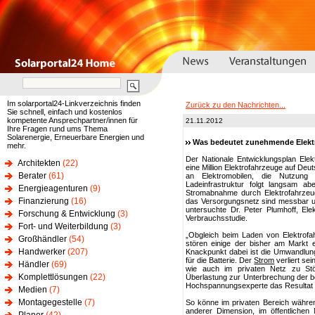
Im solarportal24-Linkverzeichnis finden
Zurück zu den Nachrichten...
Sie schnell, einfach und kostenlos
kompetente Ansprechpartner/innen für
21.11.2012
Ihre Fragen rund ums Thema
Solarenergie, Erneuerbare Energien und
Was bedeutet zunehmende Elektro
mehr.
Der Nationale Entwicklungsplan Elek
Architekten
(22)
eine Million Elektrofahrzeuge auf De
Berater
(61)
an Elektromobilen, die Nutzung
Ladeinfrastruktur folgt langsam ab
Energieagenturen
(9)
Stromabnahme durch Elektrofahrzeug
Finanzierung
(16)
das Versorgungsnetz sind messbar 
untersuchte Dr. Peter Plumhoff, Ele
Forschung & Entwicklung
(3)
Verbrauchsstudie.
Fort- und Weiterbildung
(3)
„Obgleich beim Laden von Elektrofah
Großhändler
(54)
stören einige der bisher am Markt e
Handwerker
(207)
Knackpunkt dabei ist die Umwandlun
für die Batterie. Der
Strom
verliert se
Händler
(69)
wie auch im privaten Netz zu Stö
Komplettlösungen
(22)
Überlastung zur Unterbrechung der b
Hochspannungsexperte das Resulta
Medien
(7)
Montagegestelle
(7)
So könne im privaten Bereich währen
anderer Dimension, im öffentlichen