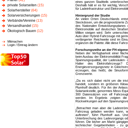
Planer
(42)
eines ganzen Stadtteils unterbroch
private Solarseiten
(15)
Deshalb hält er es für wichtig, Vorsc
für Ladeinfrastruktur und Elektromob
Solarhersteller
(64)
Solarversicherungen
(15)
Hintergrund der Studie
An vielen Orten Deutschlands entst
Verbände/Vereine
(13)
Steckdosen, um die prognostizierte Z
Versandhandel
(15)
des Nationalen Entwicklungsplanes 
Elektromobile auf deutschen Straßen
Ökologisch Bauen
(12)
Million steigen wird. Sehr unterschie
Auto über Hybrid-Fahrzeuge mit gering
verlängerter Reichweite sind im Ein
Mitmachen
ergänzen die Palette. Alle diese Fah
Login / Eintrag ändern
Forschungsreihe an der FH-eigenen
Neben der Verfügbarkeit einer fläch
beim Ausbau der Elektromobilität Frag
Spannungsqualität, der Ladesäulen- 
Halter des Elektrofahrzeugs
Energieversorgungsnetz in Gleichstr
erzeugen, das heißt, die Sinusfo
Grenzwerte.
„Da es sich dabei nicht um die tri
handelt, sondern im größeren Kilow
Plumhoff deutlich. Für ihn der Anla
Solartankstelle, genormtes Mess-Equi
300 Datensätzen von elf Fahrzeugt
werden. Im Ergebnis zeigten die
Rückwirkungen auf den Spannungsverl
„Betrachtet man aber die Ladeström
Fahrzeug geladen werden kann, w
auftreten“, führt Plumhoff aus. U
Unterbrechung des Ladevorgangs ode
führen. Die bisher am Markt gängigen 
technischer Gegebenheiten - zu g