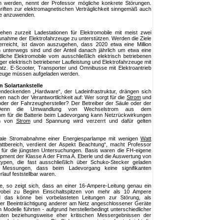
en werden, nennt der Professor mögliche konkrete Störungen.
hriften zur elektromagnetischen Verträglichkeit sinngemäß auch
ile anzuwenden.
ehen zurzeit Ladestationen für Elektromobile mit meist zwei
unahme der Elektrofahrzeuge zu unterstützen. Werden die Ziele
erreicht, ist davon auszugehen, dass 2020 etwa eine Million
 unterwegs sind und der Anteil danach jährlich um etwa eine
dliche Elektromobile vom ausschließlich elektrisch betriebenen
er elektrisch betriebener Laufleistung und Elektrofahrzeuge mit
satz. E-Scooter, Transporter und Omnibusse mit Elektroantrieb
rzeuge müssen aufgeladen werden.
 Solartankstelle
endeckenden „Hardware“, der Ladeinfrastruktur, drängen sich
en nach der Verantwortlichkeit auf: Wer sorgt für die
Strom
und
oder der Fahrzeughersteller? Der Betreiber der Säule oder der
? Denn die Umwandlung von Wechselstrom aus dem
om für die Batterie beim Ladevorgang kann Netzrückwirkungen
rm von
Strom
und Spannung wird verzerrt und dafür gelten
viale Stromabnahme einer Energiesparlampe mit wenigen
Watt
attbereich, verdient der Aspekt Beachtung“, macht Professor
ss für die jüngsten Untersuchungen. Basis waren die FH-eigene
pment der Klasse A der Firma A. Eberle und die Auswertung von
ypen, die fast ausschließlich über Schuko-Stecker geladen
 Messungen, dass beim Ladevorgang keine signifikanten
auf feststellbar waren.
e, so zeigt sich, dass an einer 16-Ampere-Leitung genau ein
obei zu Beginn Einschaltspitzen von mehr als 10 Ampere
nd das könne bei vorbelasteten Leitungen zur Störung, als
r Beeinträchtigung anderer am Netz angeschlossener Geräte
Modelle führten - aufgrund herstellerbedingt unterschiedlicher
uten beziehungsweise eher kritischen Messergebnissen der