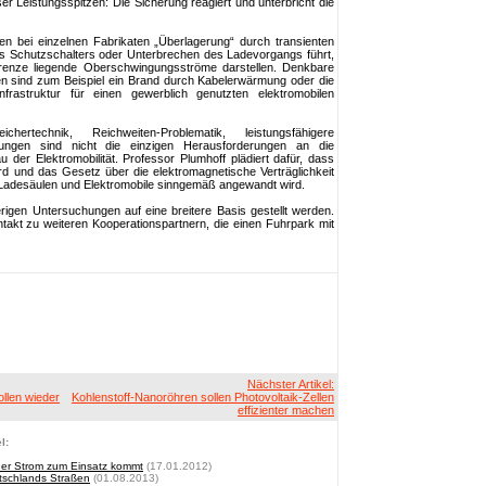
er Leistungsspitzen: Die Sicherung reagiert und unterbricht die
n bei einzelnen Fabrikaten „Überlagerung“ durch transienten
s Schutzschalters oder Unterbrechen des Ladevorgangs führt,
renze liegende Oberschwingungsströme darstellen. Denkbare
n sind zum Beispiel ein Brand durch Kabelerwärmung oder die
frastruktur für einen gewerblich genutzten elektromobilen
hertechnik, Reichweiten-Problematik, leistungsfähigere
erungen sind nicht die einzigen Herausforderungen an die
r Elektromobilität. Professor Plumhoff plädiert dafür, dass
ird und das Gesetz über die elektromagnetische Verträglichkeit
 Ladesäulen und Elektromobile sinngemäß angewandt wird.
erigen Untersuchungen auf eine breitere Basis gestellt werden.
takt zu weiteren Kooperationspartnern, die einen Fuhrpark mit
Nächster Artikel:
ollen wieder
Kohlenstoff-Nanoröhren sollen Photovoltaik-Zellen
effizienter machen
l:
cher Strom zum Einsatz kommt
(17.01.2012)
tschlands Straßen
(01.08.2013)