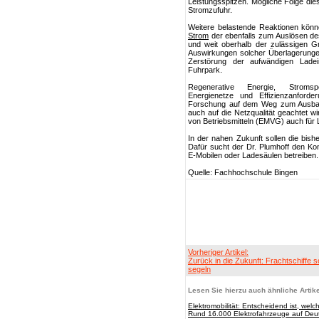
Leistungsspitzen. Mögliche Folge dies
Stromzufuhr.
Weitere belastende Reaktionen könne
Strom
der ebenfalls zum Auslösen de
und weit oberhalb der zulässigen G
Auswirkungen solcher Überlagerunge
Zerstörung der aufwändigen Ladein
Fuhrpark.
Regenerative Energie, Stromspeic
Energienetze und Effizienzanford
Forschung auf dem Weg zum Ausbau de
auch auf die Netzqualität geachtet w
von Betriebsmitteln (EMVG) auch für
In der nahen Zukunft sollen die bish
Dafür sucht der Dr. Plumhoff den Kon
E-Mobilen oder Ladesäulen betreiben.
Quelle: Fachhochschule Bingen
Vorheriger Artikel:
Zurück in die Zukunft: Frachtschiffe s
segeln
Lesen Sie hierzu auch ähnliche Artike
Elektromobilität: Entscheidend ist, wel
Rund 16.000 Elektrofahrzeuge auf Deu