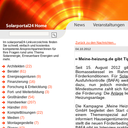
Im solarportal24-Linkverzeichnis finden
Zurück zu den Nachrichten...
Sie schnell, einfach und kostenlos
kompetente Ansprechpartner/innen für
04.10.2012
Ihre Fragen rund ums Thema
Solarenergie, Erneuerbare Energien und
Meine-heizung.de gibt Ti
mehr.
Architekten
(22)
Seit 15. August 2012 g
Berater
(61)
Biomassekessel im Rahm
Förderkonditionen. Für
Sola
Energieagenturen
(9)
Ausfuhrkontrolle (BAFA) wei
Finanzierung
(16)
dazu, nun jedoch mind
Forschung & Entwicklung
(3)
Mindestsumme zahlt sich für
Fort- und Weiterbildung
(3)
die Förderung: Die
Anlage
li
Großhändler
(54)
Heizungsanlage.
Handwerker
(207)
Die Kampagne „Meine Heizu
Händler
(69)
GmbH begleitet den Start 
Komplettlösungen
(22)
einem Themenspezial auf
Medien
(7)
informiert Hauseigentümer
Montagegestelle
(7)
stellt die neuen Förderbedi
BAFA gibt im Interview prakti