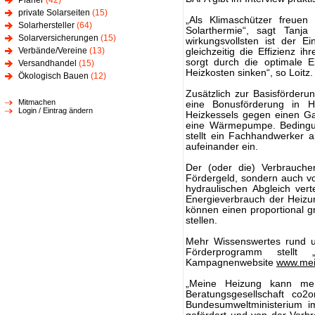
Planer
(42)
private Solarseiten
(15)
„Als Klimaschützer freuen
Solarhersteller
(64)
Solarthermie“, sagt Tanja
Solarversicherungen
(15)
wirkungsvollsten ist der E
Verbände/Vereine
(13)
gleichzeitig die Effizienz i
sorgt durch die optimale E
Versandhandel
(15)
Heizkosten sinken“, so Loitz.
Ökologisch Bauen
(12)
Zusätzlich zur Basisförderun
Mitmachen
eine Bonusförderung in 
Login / Eintrag ändern
Heizkessels gegen einen Ga
eine Wärmepumpe. Bedingung
stellt ein Fachhandwerker 
aufeinander ein.
Der (oder die) Verbraucher
Fördergeld, sondern auch v
hydraulischen Abgleich ver
Energieverbrauch der Heizu
können einen proportional gr
stellen.
Mehr Wissenswertes rund u
Förderprogramm stell
Kampagnenwebsite
www.mei
„Meine Heizung kann meh
Beratungsgesellschaft co
Bundesumweltministerium im