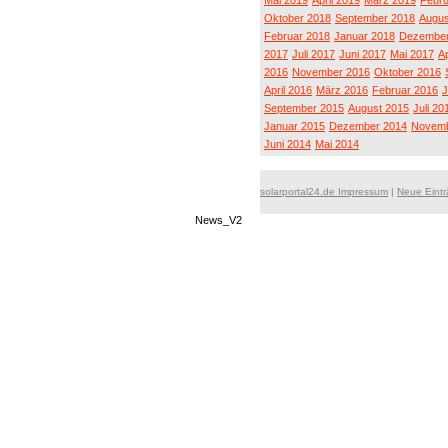
Mai 2019
April 2019
März 2019
Febru
Oktober 2018
September 2018
Augus
Februar 2018
Januar 2018
Dezember
2017
Juli 2017
Juni 2017
Mai 2017
Ap
2016
November 2016
Oktober 2016
April 2016
März 2016
Februar 2016
J
September 2015
August 2015
Juli 20
Januar 2015
Dezember 2014
Novemb
Juni 2014
Mai 2014
solarportal24.de Impressum
|
Neue Eint
News_V2