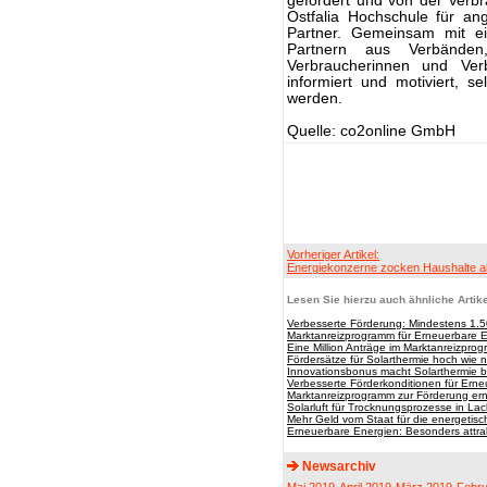
gefördert und von der Verbr
Ostfalia Hochschule für an
Partner. Gemeinsam mit e
Partnern aus Verbände
Verbraucherinnen und Verb
informiert und motiviert, s
werden.
Quelle: co2online GmbH
Vorheriger Artikel:
Energiekonzerne zocken Haushalte a
Lesen Sie hierzu auch ähnliche Artike
Verbesserte Förderung: Mindestens 1.5
Marktanreizprogramm für Erneuerbare E
Eine Million Anträge im Marktanreizpro
Fördersätze für Solarthermie hoch wie n
Innovationsbonus macht Solarthermie b
Verbesserte Förderkonditionen für Ern
Marktanreizprogramm zur Förderung er
Solarluft für Trocknungsprozesse in Lack
Mehr Geld vom Staat für die energetis
Erneuerbare Energien: Besonders attr
Newsarchiv