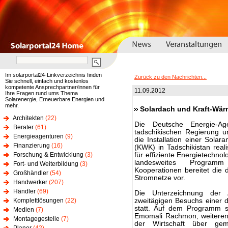
Im solarportal24-Linkverzeichnis finden
Zurück zu den Nachrichten...
Sie schnell, einfach und kostenlos
kompetente Ansprechpartner/innen für
11.09.2012
Ihre Fragen rund ums Thema
Solarenergie, Erneuerbare Energien und
mehr.
Solardach und Kraft-Wär
Architekten
(22)
Die Deutsche Energie-A
Berater
(61)
tadschikischen Regierung 
Energieagenturen
(9)
die Installation einer Sola
Finanzierung
(16)
(KWK) in Tadschikistan reali
Forschung & Entwicklung
(3)
für effiziente Energietechno
landesweites Programm 
Fort- und Weiterbildung
(3)
Kooperationen bereitet die
Großhändler
(54)
Stromnetze vor.
Handwerker
(207)
Händler
(69)
Die Unterzeichnung der 
Komplettlösungen
(22)
zweitägigen Besuchs einer 
statt. Auf dem Programm s
Medien
(7)
Emomali Rachmon, weiteren 
Montagegestelle
(7)
der Wirtschaft über gem