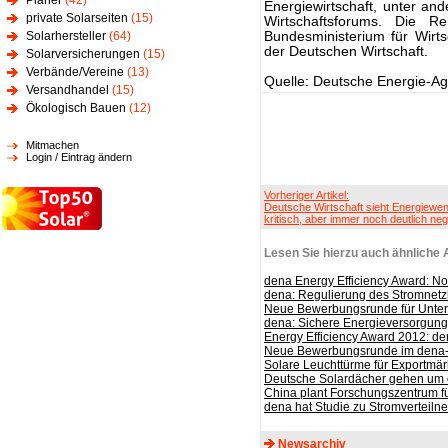
Planer
(42)
Energiewirtschaft, unter a
private Solarseiten
(15)
Wirtschaftsforums. Die 
Solarhersteller
(64)
Bundesministerium für Wirt
der Deutschen Wirtschaft.
Solarversicherungen
(15)
Verbände/Vereine
(13)
Quelle: Deutsche Energie-A
Versandhandel
(15)
Ökologisch Bauen
(12)
Mitmachen
Login / Eintrag ändern
Vorheriger Artikel:
Deutsche Wirtschaft sieht Energiewe
kritisch, aber immer noch deutlich neg
Lesen Sie hierzu auch ähnliche A
dena Energy Efficiency Award: No
dena: Regulierung des Stromnet
Neue Bewerbungsrunde für Unte
dena: Sichere Energieversorgun
Energy Efficiency Award 2012: den
Neue Bewerbungsrunde im dena
Solare Leuchttürme für Exportmär
Deutsche Solardächer gehen um 
China plant Forschungszentrum fü
dena hat Studie zu Stromverteilne
Newsarchiv