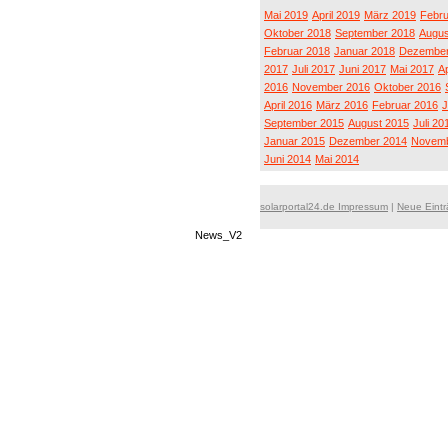
Mai 2019
April 2019
März 2019
Febru
Oktober 2018
September 2018
Augus
Februar 2018
Januar 2018
Dezember
2017
Juli 2017
Juni 2017
Mai 2017
Ap
2016
November 2016
Oktober 2016
April 2016
März 2016
Februar 2016
J
September 2015
August 2015
Juli 20
Januar 2015
Dezember 2014
Novemb
Juni 2014
Mai 2014
solarportal24.de Impressum
|
Neue Eint
News_V2