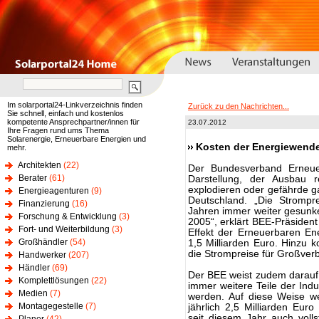
Im solarportal24-Linkverzeichnis finden
Zurück zu den Nachrichten...
Sie schnell, einfach und kostenlos
kompetente Ansprechpartner/innen für
23.07.2012
Ihre Fragen rund ums Thema
Solarenergie, Erneuerbare Energien und
Kosten der Energiewende
mehr.
Architekten
(22)
Der Bundesverband Erneuerb
Berater
(61)
Darstellung, der Ausbau r
explodieren oder gefährde g
Energieagenturen
(9)
Deutschland. „Die Strompr
Finanzierung
(16)
Jahren immer weiter gesunke
Forschung & Entwicklung
(3)
2005“, erklärt BEE-Präsident
Fort- und Weiterbildung
(3)
Effekt der Erneuerbaren Ener
Großhändler
(54)
1,5 Milliarden Euro. Hinzu k
die Strompreise für Großverb
Handwerker
(207)
Händler
(69)
Der BEE weist zudem darauf
Komplettlösungen
(22)
immer weitere Teile der Ind
Medien
(7)
werden. Auf diese Weise w
Montagegestelle
(7)
jährlich 2,5 Milliarden Eur
seit diesem Jahr auch voll