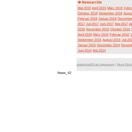
Newsarchiv
Mai 2019
April 2019
März 2019
Febru
Oktober 2018
September 2018
Augus
Februar 2018
Januar 2018
Dezember
2017
Juli 2017
Juni 2017
Mai 2017
Ap
2016
November 2016
Oktober 2016
April 2016
März 2016
Februar 2016
J
September 2015
August 2015
Juli 20
Januar 2015
Dezember 2014
Novemb
Juni 2014
Mai 2014
solarportal24.de Impressum
|
Neue Eint
News_V2