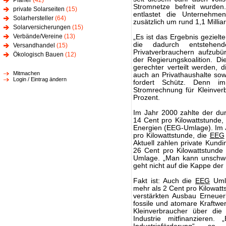
Planer
(42)
Stromnetze befreit wurde
private Solarseiten
(15)
entlastet die Unternehm
Solarhersteller
(64)
zusätzlich um rund 1,1 Millia
Solarversicherungen
(15)
Verbände/Vereine
(13)
„Es ist das Ergebnis gezielt
die dadurch entstehend
Versandhandel
(15)
Privatverbrauchern aufzubür
Ökologisch Bauen
(12)
der Regierungskoalition. D
gerechter verteilt werden, 
Mitmachen
auch an Privathaushalte so
Login / Eintrag ändern
fordert Schütz. Denn im
Stromrechnung für Kleinver
Prozent.
Im Jahr 2000 zahlte der dur
14 Cent pro Kilowattstunde,
Energien (EEG-Umlage). Im J
pro Kilowattstunde, die
EEG
Aktuell zahlen private Kund
26 Cent pro Kilowattstunde 
Umlage. „Man kann unschwe
geht nicht auf die Kappe der 
Fakt ist: Auch die
EEG
Umla
mehr als 2 Cent pro Kilowatt
verstärkten Ausbau Erneuer
fossile und atomare Kraftw
Kleinverbraucher über di
Industrie mitfinanzieren