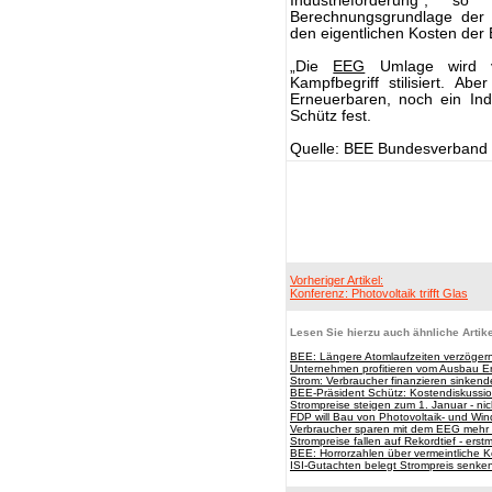
Industrieförderung“, 
Berechnungsgrundlage der 
den eigentlichen Kosten der 
„Die
EEG
Umlage wird v
Kampfbegriff stilisiert. Ab
Erneuerbaren, noch ein Indi
Schütz fest.
Quelle: BEE Bundesverband 
Vorheriger Artikel:
Konferenz: Photovoltaik trifft Glas
Lesen Sie hierzu auch ähnliche Artike
BEE: Längere Atomlaufzeiten verzöger
Unternehmen profitieren vom Ausbau E
Strom: Verbraucher finanzieren sinkend
BEE-Präsident Schütz: Kostendiskussio
Strompreise steigen zum 1. Januar - nich
FDP will Bau von Photovoltaik- und Win
Verbraucher sparen mit dem EEG mehr e
Strompreise fallen auf Rekordtief - erst
BEE: Horrorzahlen über vermeintliche 
ISI-Gutachten belegt Strompreis senk