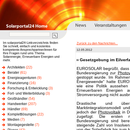
Im solarportal24-Linkverzeichnis finden
Zurück zu den Nachrichten...
Sie schnell, einfach und kostenlos
kompetente Ansprechpartner/innen für
12.05.2012
Ihre Fragen rund ums Thema
Solarenergie, Erneuerbare Energien und
Gesetzgebung im Eilverfa
mehr.
Architekten
(22)
EUROSOLAR begrüßt, dass im
Berater
(61)
Bundesregierung zur
Photov
gestoppt wurde. Im Rahmen
Energieagenturen
(9)
Energiewende“ hatte EUROS
Finanzierung
(16)
wie eine Politik aussehe
Forschung & Entwicklung
(3)
Erneuerbaren Energien 
Fort- und Weiterbildung
(3)
Stromversorgung nicht ausbre
Großhändler
(54)
Drastische und über
Handwerker
(207)
Marktintegrationsmodell u
Händler
(69)
jedoch der
Photovoltaik
in D
Komplettlösungen
(22)
zugefügt. Die ersten n
Medien
(7)
Bundesregierung sind ber
Montagegestelle
(7)
steigende Zahl von Insolven
von der Solarfabrik bis zum