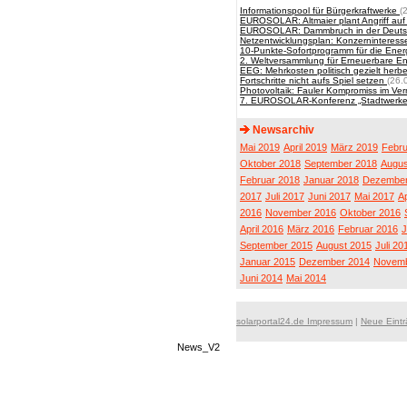
Informationspool für Bürgerkraftwerke
(
EUROSOLAR: Altmaier plant Angriff au
EUROSOLAR: Dammbruch in der Deutsch
Netzentwicklungsplan: Konzerninteres
10-Punkte-Sofortprogramm für die Energ
2. Weltversammlung für Erneuerbare E
EEG: Mehrkosten politisch gezielt herb
Fortschritte nicht aufs Spiel setzen
(26.
Photovoltaik: Fauler Kompromiss im Ve
7. EUROSOLAR-Konferenz „Stadtwerke 
Newsarchiv
Mai 2019
April 2019
März 2019
Febru
Oktober 2018
September 2018
Augus
Februar 2018
Januar 2018
Dezember
2017
Juli 2017
Juni 2017
Mai 2017
Ap
2016
November 2016
Oktober 2016
April 2016
März 2016
Februar 2016
J
September 2015
August 2015
Juli 20
Januar 2015
Dezember 2014
Novemb
Juni 2014
Mai 2014
solarportal24.de Impressum
|
Neue Eint
News_V2