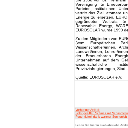
Die 1988 von Dr. Hermann 
Vereinigung für Erneuerb
Parteien, Institutionen, 
vertritt das Ziel, atomare u
Energie zu ersetzen. EUROS
gegründeten Weltrats fü
Renewable Energy, WCRE) 
EUROSOLAR wurde 1999 de
Zu den Mitgliedern von EUR
(vom Europäischen Parl
Wissenschaftler/innen, Arch
Landwirt/innen, Lehrer/innen
der Erneuerbaren Energi
Unternehmen auf dem Gebie
wissenschaftliche In
Provinzialregierungen, Stadt
Quelle: EUROSOLAR e.V.
Vorheriger Artikel:
Solar gelüftet: Schluss mit Schimmel 
Feuchtigkeit dank warmer Sonnenluft
Lesen Sie hierzu auch ähnliche Artike