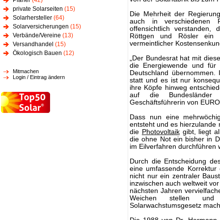
Planer
(42)
private Solarseiten
(15)
Die Mehrheit der Regierung
Solarhersteller
(64)
auch in verschiedenen R
Solarversicherungen
(15)
offensichtlich verstanden,
Verbände/Vereine
(13)
Röttgen und Rösler ein 
vermeintlicher Kostensenku
Versandhandel
(15)
Ökologisch Bauen
(12)
„Der Bundesrat hat mit dies
die Energiewende und für d
Mitmachen
Deutschland übernommen. I
Login / Eintrag ändern
statt und es ist nur konseq
ihre Köpfe hinweg entschied
auf die Bundesländer 
Geschäftsführerin von EUR
Dass nun eine mehrwöchige
entsteht und es hierzuland
die
Photovoltaik
gibt, liegt 
die ohne Not ein bisher in
im Eilverfahren durchführen w
Durch die Entscheidung des
eine umfassende Korrektur
nicht nur ein zentraler Baus
inzwischen auch weltweit vor
nächsten Jahren vervielfachen
Weichen stellen und 
Solarwachstumsgesetz mach