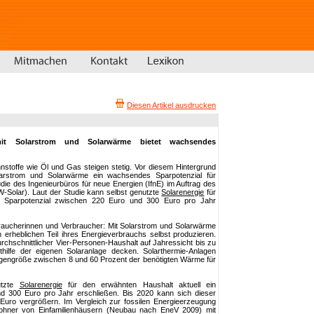
Diesen Artikel ausdrucken
mit Solarstrom und Solarwärme bietet wachsendes
nstoffe wie Öl und Gas steigen stetig. Vor diesem Hintergrund
olarstrom und Solarwärme ein wachsendes Sparpotenzial für
udie des Ingenieurbüros für neue Energien (IfnE) im Auftrag des
-Solar). Laut der Studie kann selbst genutzte
Solarenergie
für
in Sparpotenzial zwischen 220 Euro und 300 Euro pro Jahr
raucherinnen und Verbraucher: Mit Solarstrom und Solarwärme
erheblichen Teil ihres Energieverbrauchs selbst produzieren.
urchschnittlicher Vier-Personen-Haushalt auf Jahressicht bis zu
hilfe der eigenen Solaranlage decken. Solarthermie-Anlagen
gengröße zwischen 8 und 60 Prozent der benötigten Wärme für
utzte
Solarenergie
für den erwähnten Haushalt aktuell ein
d 300 Euro pro Jahr erschließen. Bis 2020 kann sich dieser
0 Euro vergrößern. Im Vergleich zur fossilen Energieerzeugung
hner von Einfamilienhäusern (Neubau nach EneV 2009) mit