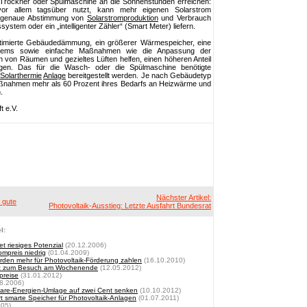
Trockner oder Spülmaschine an die Sonnenstunden erreichen:
vor allem tagsüber nutzt, kann mehr eigenen Solarstrom
ssgenaue Abstimmung von
Solarstromproduktion
und Verbrauch
stem oder ein „intelligenter Zähler“ (Smart Meter) liefern.
imierte Gebäudedämmung, ein größerer Wärmespeicher, eine
stems sowie einfache Maßnahmen wie die Anpassung der
 von Räumen und gezieltes Lüften helfen, einen höheren Anteil
en. Das für die Wasch- oder die Spülmaschine benötigte
Solarthermie
Anlage
bereitgestellt werden. Je nach Gebäudetyp
aßnahmen mehr als 60 Prozent ihres Bedarfs an Heizwärme und
n.
t e.V.
Nächster Artikel:
 gute
Photovoltaik-Ausstieg: Letzte Ausfahrt Bundesrat
l:
t riesiges Potenzial
(20.12.2006)
mpreis niedrig
(01.04.2009)
rden mehr für Photovoltaik-Förderung zahlen
(16.10.2010)
eit zum Besuch am Wochenende
(12.05.2012)
preise
(31.01.2012)
8.2006)
are-Energien-Umlage auf zwei Cent senken
(10.10.2012)
 smarte Speicher für Photovoltaik-Anlagen
(01.07.2011)
005)