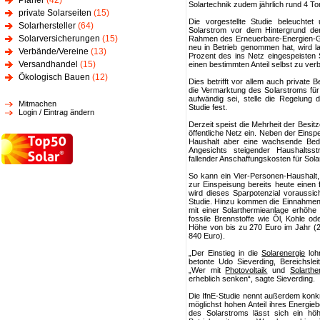
Planer
(42)
Solartechnik zudem jährlich rund 4 T
private Solarseiten
(15)
Die vorgestellte Studie beleuchte
Solarhersteller
(64)
Solarstrom vor dem Hintergrund de
Solarversicherungen
(15)
Rahmen des Erneuerbare-Energien-Ge
neu in Betrieb genommen hat, wird l
Verbände/Vereine
(13)
Prozent des ins Netz eingespeisten S
Versandhandel
(15)
einen bestimmten Anteil selbst zu ve
Ökologisch Bauen
(12)
Dies betrifft vor allem auch private 
die Vermarktung des Solarstroms für 
aufwändig sei, stelle die Regelung 
Mitmachen
Studie fest.
Login / Eintrag ändern
Derzeit speist die Mehrheit der Besit
öffentliche Netz ein. Neben der Eins
Haushalt aber eine wachsende Bedeu
Angesichts steigender Haushaltss
fallender Anschaffungskosten für Sol
So kann ein Vier-Personen-Haushalt, 
zur Einspeisung bereits heute einen f
wird dieses Sparpotenzial voraussich
Studie. Hinzu kommen die Einnahmen
mit einer Solarthermieanlage erhöhe
fossile Brennstoffe wie Öl, Kohle od
Höhe von bis zu 270 Euro im Jahr (2
840 Euro).
„Der Einstieg in die
Solarenergie
loh
betonte Udo Sieverding, Bereichslei
„Wer mit
Photovoltaik
und
Solarthe
erheblich senken“, sagte Sieverding.
Die IfnE-Studie nennt außerdem kon
möglichst hohen Anteil ihres Energi
des Solarstroms lässt sich ein h