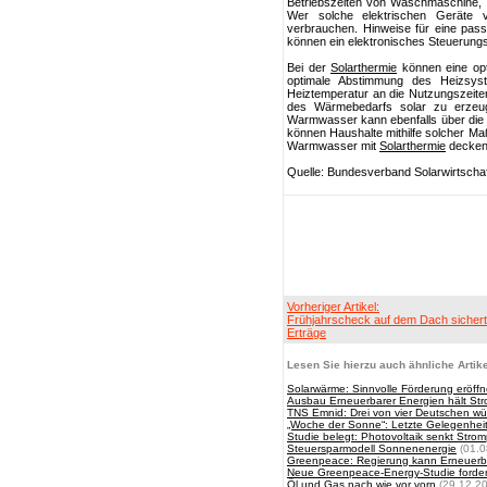
Betriebszeiten von Waschmaschine, 
Wer solche elektrischen Geräte 
verbrauchen. Hinweise für eine pa
können ein elektronisches Steuerungssy
Bei der
Solarthermie
können eine opt
optimale Abstimmung des Heizsy
Heiztemperatur an die Nutzungszeiten
des Wärmebedarfs solar zu erzeug
Warmwasser kann ebenfalls über die
können Haushalte mithilfe solcher M
Warmwasser mit
Solarthermie
decke
Quelle: Bundesverband Solarwirtschaf
Vorheriger Artikel:
Frühjahrscheck auf dem Dach sichert
Erträge
Lesen Sie hierzu auch ähnliche Artike
Solarwärme: Sinnvolle Förderung eröffne
Ausbau Erneuerbarer Energien hält Stro
TNS Emnid: Drei von vier Deutschen wü
„Woche der Sonne“: Letzte Gelegenh
Studie belegt: Photovoltaik senkt Strom
Steuersparmodell Sonnenenergie
(01.0
Greenpeace: Regierung kann Erneuerb
Neue Greenpeace-Energy-Studie fordert
Öl und Gas nach wie vor vorn
(29.12.2