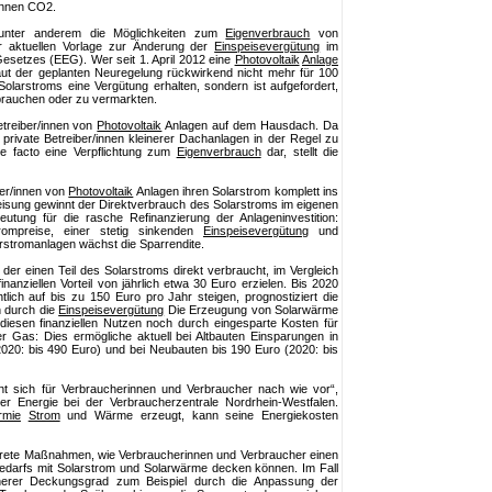
onnen CO2.
t unter anderem die Möglichkeiten zum
Eigenverbrauch
von
r aktuellen Vorlage zur Änderung der
Einspeisevergütung
im
setzes (EEG). Wer seit 1. April 2012 eine
Photovoltaik
Anlage
aut der geplanten Neuregelung rückwirkend nicht mehr für 100
olarstroms eine Vergütung erhalten, sondern ist aufgefordert,
rbrauchen oder zu vermarkten.
Betreiber/innen von
Photovoltaik
Anlagen auf dem Hausdach. Da
private Betreiber/innen kleinerer Dachanlagen in der Regel zu
de facto eine Verpflichtung zum
Eigenverbrauch
dar, stellt die
zer/innen von
Photovoltaik
Anlagen ihren Solarstrom komplett ins
peisung gewinnt der Direktverbrauch des Solarstroms im eigenen
tung für die rasche Refinanzierung der Anlageninvestition:
trompreise, einer stetig sinkenden
Einspeisevergütung
und
arstromanlagen wächst die Sparrendite.
der einen Teil des Solarstroms direkt verbraucht, im Vergleich
inanziellen Vorteil von jährlich etwa 30 Euro erzielen. Bis 2020
tlich auf bis zu 150 Euro pro Jahr steigen, prognostiziert die
 durch die
Einspeisevergütung
Die Erzeugung von Solarwärme
 diesen finanziellen Nutzen noch durch eingesparte Kosten für
er Gas: Dies ermögliche aktuell bei Altbauten Einsparungen in
020: bis 490 Euro) und bei Neubauten bis 190 Euro (2020: bis
nt sich für Verbraucherinnen und Verbraucher nach wie vor“,
ter Energie bei der Verbraucherzentrale Nordrhein-Westfalen.
rmie
Strom
und Wärme erzeugt, kann seine Energiekosten
krete Maßnahmen, wie Verbraucherinnen und Verbraucher einen
ebedarfs mit Solarstrom und Solarwärme decken können. Im Fall
öherer Deckungsgrad zum Beispiel durch die Anpassung der