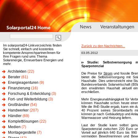
Im solarportal24-Linkverzeichnis finden
Zurück zu den Nachrichten...
Sie schnell, einfach und kostenlos
kompetente Ansprechpartner/innen für
03.05.2012
Ihre Fragen rund ums Thema
Solarenergie, Erneuerbare Energien und
Studie: Selbstversorgung 
mehr.
Sparpotenzial
Architekten
(22)
Die Preise für
Strom
und fossile Bren
Berater
(61)
bietet die Selbstversorgung mit S
Haushalte. Dies unterstreicht eine St
Energieagenturen
(9)
Bundesverbands Solarwirtschaft (BSW
Finanzierung
(16)
den erwähnten Haushalt aktuell e
erschließen.
Forschung & Entwicklung
(3)
Fort- und Weiterbildung
(3)
Mehr Energieunabhängigkeit für Verb
können Haushalte schon heute einen 
Großhändler
(54)
Wie die IfnE-Studie ergab, kann ein d
Handwerker
(207)
40 Prozent seines Strombedarfs mit
können je nach Gebäudetyp und Anla
Händler
(69)
Warmwasser und Heizung liefern.
Komplettlösungen
(22)
Laut der Studie kann selbst gen
Medien
(7)
Sparpotenzial zwischen 220 Euro un
Montagegestelle
(7)
Vorteil auf jährlich 640 Euro bis 99
vermeiden Bewohnerinnen und Bewo