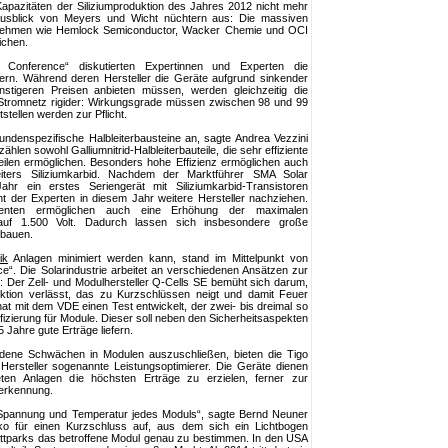
apazitäten der Siliziumproduktion des Jahres 2012 nicht mehr
Ausblick von Meyers und Wicht nüchtern aus: Die massiven
rnehmen wie Hemlock Semiconductor, Wacker Chemie und OCI
ichen.
onference“ diskutierten Expertinnen und Experten die
ern. Während deren Hersteller die Geräte aufgrund sinkender
stigeren Preisen anbieten müssen, werden gleichzeitig die
Stromnetz rigider: Wirkungsgrade müssen zwischen 98 und 99
stellen werden zur Pflicht.
undenspezifische Halbleiterbausteine an, sagte Andrea Vezzini
len sowohl Galliumnitrid-Halbleiterbauteile, die sehr effiziente
ilen ermöglichen. Besonders hohe Effizienz ermöglichen auch
eiters Siliziumkarbid. Nachdem der Marktführer SMA Solar
r ein erstes Seriengerät mit Siliziumkarbid-Transistoren
ht der Experten in diesem Jahr weitere Hersteller nachziehen.
enten ermöglichen auch eine Erhöhung der maximalen
uf 1.500 Volt. Dadurch lassen sich insbesondere große
 bauen.
ik
Anlagen minimiert werden kann, stand im Mittelpunkt von
. Die Solarindustrie arbeitet an verschiedenen Ansätzen zur
: Der Zell- und Modulhersteller Q-Cells SE bemüht sich darum,
ktion verlässt, das zu Kurzschlüssen neigt und damit Feuer
t mit dem VDE einen Test entwickelt, der zwei- bis dreimal so
ifizierung für Module. Dieser soll neben den Sicherheitsaspekten
 Jahre gute Erträge liefern.
ene Schwächen in Modulen auszuschließen, bieten die Tigo
steller sogenannte Leistungsoptimierer. Die Geräte dienen
eten Anlagen die höchsten Erträge zu erzielen, ferner zur
rerkennung.
pannung und Temperatur jedes Moduls“, sagte Bernd Neuner
ko für einen Kurzschluss auf, aus dem sich ein Lichtbogen
wattparks das betroffene Modul genau zu bestimmen. In den USA