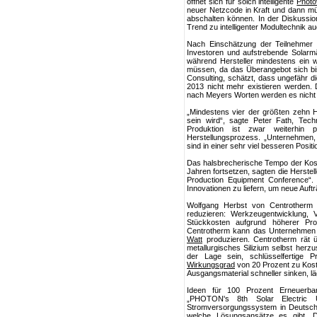
öffnet sich für solch intelligente
Photo
neuer Netzcode in Kraft und dann m
abschalten können. In der Diskussio
Trend zu intelligenter Modultechnik
Nach Einschätzung der Teilnehmer 
Investoren und aufstrebende Solar
während Hersteller mindestens ein 
müssen, da das Überangebot sich b
Consulting, schätzt, dass ungefähr di
2013 nicht mehr existieren werden. 
nach Meyers Worten werden es nicht u
„Mindestens vier der größten zehn Her
sein wird“, sagte Peter Fath, Tec
Produktion ist zwar weiterhin p
Herstellungsprozess. „Unternehmen, d
sind in einer sehr viel besseren Posit
Das halsbrecherische Tempo der Kost
Jahren fortsetzen, sagten die Herstel
Production Equipment Conference“.
Innovationen zu liefern, um neue Auft
Wolfgang Herbst von Centrotherm s
reduzieren: Werkzeugentwicklung, 
Stückkosten aufgrund höherer Pr
Centrotherm kann das Unternehmen be
Watt
produzieren. Centrotherm rät üb
metallurgisches Silizium selbst herzu
der Lage sein, schlüsselfertige Pr
Wirkungsgrad
von 20 Prozent zu Kos
Ausgangsmaterial schneller sinken, l
Ideen für 100 Prozent Erneuerbare
„PHOTON's 8th Solar Electric U
Stromversorgungssystem in Deutschl
welche Lösungsansätze es gibt. D