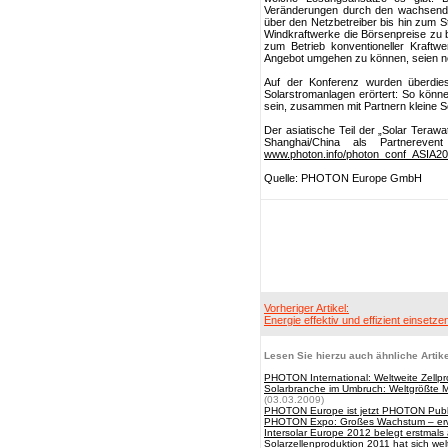
Veränderungen durch den wachsend
über den Netzbetreiber bis hin zum St
Windkraftwerke die Börsenpreise zu 
zum Betrieb konventioneller Kraft
Angebot umgehen zu können, seien ne
Auf der Konferenz wurden überdies
Solarstromanlagen erörtert: So könn
sein, zusammen mit Partnern kleine S
Der asiatische Teil der „Solar Terawa
Shanghai/China als Partnereven
www.photon.info/photon_conf_ASIA2
Quelle: PHOTON Europe GmbH
Vorheriger Artikel:
Energie effektiv und effizient einsetze
Lesen Sie hierzu auch ähnliche Artike
PHOTON International: Weltweite Zellpr
Solarbranche im Umbruch: Weltgrößte M
(03.03.2009)
PHOTON Europe ist jetzt PHOTON Publ
PHOTON Expo: Großes Wachstum – erwei
Intersolar Europe 2012 belegt erstmal
Solarzellenproduktion 2011 hat sich we