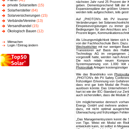
Planer
(42)
nächsten Jahr rund 25 Prozent der K
private Solarseiten
(15)
geben. Dementsprechend fällt der 
Expansionspläne der größten Unte
Solarhersteller
(64)
werden teils aufgeschoben, teils gestr
Solarversicherungen
(15)
Auf „PHOTON's 4th PV Inverter C
Verbände/Vereine
(13)
Veränderungen bei Solarwechselricht
Versandhandel
(15)
Einspeisevergütungen zu immer gün
Bedingungen für den Anschluss ans 
Ökologisch Bauen
(12)
Prozent liegen, Kommunikationsschnitt
Als Lösungsmöglichkeit bieten sich k
Mitmachen
von der Fachhochschule Bern. Dazu zäh
Login / Eintrag ändern
Wechselrichter
mit nur wenigen Baute
Transistoren auf Basis des Halbl
Technology AG im vergangenen Jah
vorgestellt hatte, werden nach Ansic
Die noch relativ neuen Kompon
Systemspannung von 1.000 Volt a
Photovoltaik
Anlagen kostengünstiger
Wie das Brandrisiko von
Photovolta
„PHOTON's 4th PV Safety Conference“
frühzeitigen Erkennung von Gefahren
dass erst gar kein Modul die Produ
auslösen könnte. Das Unternehmen ha
hart ist wie der IEC-Standard zur Zert
auch sicherstellen, dass die Module 25
Um möglicherweise dennoch vorhand
Energy GmbH und mehrere andere Her
dazu, mit nicht optimal ausgericht
Überwachung und frühzeitigen Fehle
„Das Managementsystem kennt die S
von Tigo. Weist ein Modul ein Risi
entwickeln kann, ist selbst in Mega