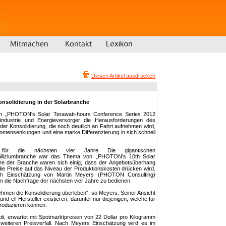
Diesen Artikel ausdrucken
nsolidierung in der Solarbranche
en „PHOTON's Solar Terawatt-hours Conference Series 2012
arindustrie und Energieversorger die Herausforderungen des
der Konsolidierung, die noch deutlich an Fahrt aufnehmen wird,
Kostensenkungen und eine starke Differenzierung in sich schnell
end für die nächsten vier Jahre Die gigantischen
r Siliziumbranche war das Thema von „PHOTON's 10th Solar
ure der Branche waren sich einig, dass der Angebotsüberhang
e Preise auf das Niveau der Produktionskosten drücken wird.
ach Einschätzung von Martin Meyers (PHOTON Consulting)
m die Nachfrage der nächsten vier Jahre zu bedienen.
ehmen die Konsolidierung überleben“, so Meyers. Seiner Ansicht
d elf Hersteller existieren, darunter nur diejenigen, welche für
produzieren können.
li, erwartet mit Spotmarktpreisen von 22 Dollar pro Kilogramm
weiteren Preisverfall. Nach Meyers Einschätzung wird es im