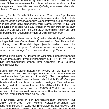
voltaik
Systeme gerade ein großer Markt: Ab 2014 tritt dort ein
üssen Solarstromsysteme Lichtbögen erkennen und sich sofort
n sagte Karl Heinz Küsters von Q-Cells, er erwarte, dass der
 auch nach Europa schwappen werde.
von „PHOTON's 7th Solar Investors Conference“ profitieren
märkte weiterhin von den Schnäppchenpreisen der
Photovoltaik
weiteres Jahr schwerwiegender Geschäftsverluste durchhalten
is in das Jahr 2013 ausdehnen wird. Martin Meyers, PHOTON
e Hälfte der derzeit rund 120 größeren Modulhersteller im Jahr
Diese Anzahl wird sich im Jahr 2014 nochmals halbieren, und
nbedingt die heutigen Marktführer sein, die überleben.
steller produzieren nicht die Qualität, die künftig erforderlich
hnologiechef von Centrotherm Photovoltaics. Die
Photovoltaik
rofitabel, das Potenzial liege jedoch weiter unten im
ie sich über die pure Produktion hinaus diversifiziert haben,
ion, um die schwierige Zeit zu überwinden“, sagt Meyers.
enreduktion in der PV-Herstellung wird sich in den kommenden
ler von
Photovoltaik
Produktionsanlagen auf „PHOTON's 7th PV
 Die Maschinenbauer stehen unter extremem Druck, günstig
räge zu gewinnen.
agte, die Hersteller hätten vier Hebel, um die Kosten zu
Verbesserung der Technologie, Materialkosten und sinkende
oduktionszahlen („economy of scale“). Nach Angaben von
reits integrierte Linien anbieten, die Module für 63 Cent pro
erdies den Herstellern, sie sollten erwägen, Materialien wie
stellen, anstatt es zu kaufen. Im Jahr 2014 will Centrotherm in
oduktionslinien zu liefern, die 276-Watt-Module mit einem
ten von 54 Cent pro
Watt
produzieren; sollten die Kosten für das
ägen die Produktionskosten bei 45 Cent.
 Energien Vertreter der Energiewirtschaft erörterten auf
tility Conference“, vor welche Herausforderungen das
and und Europa im Zuge der Energiewende gestellt wird und
ie Redner/innen stellten fest, dass von den gravierenden