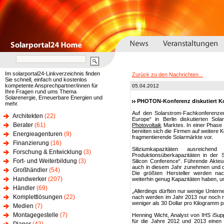
Im solarportal24-Linkverzeichnis finden
Zurück zu den Nachrichten...
Sie schnell, einfach und kostenlos
kompetente Ansprechpartner/innen für
05.04.2012
Ihre Fragen rund ums Thema
Solarenergie, Erneuerbare Energien und
PHOTON-Konferenz diskutiert Ko
mehr.
Auf den Solarstrom-Fachkonferenz
Architekten
(22)
Europe“ in Berlin diskutierten Sol
Berater
(61)
Photovoltaik
Marktes. In einer Phase 
bereiten sich die Firmen auf weitere 
Energieagenturen
(9)
fragmentierende Solarmärkte vor.
Finanzierung
(16)
Siliziumkapazitäten ausreich
Forschung & Entwicklung
(3)
Produktionsüberkapazitäten in de
Fort- und Weiterbildung
(3)
Silicon Conference“. Führende Akte
auch in diesem Jahr zunehmen und di
Großhändler
(54)
Die größten Hersteller werden n
Handwerker
(207)
weiterhin genug Kapazitäten haben, u
Händler
(69)
„Allerdings dürften nur wenige Untern
Komplettlösungen
(22)
nach werden im Jahr 2013 nur noch run
weniger als 30 Dollar pro Kilogramm 
Medien
(7)
Montagegestelle
(7)
Henning Wicht, Analyst von IHS iSupp
für die Jahre 2012 und 2013 einen 