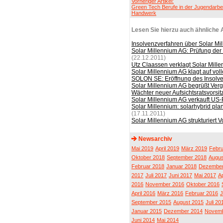
Vorheriger Artikel:
Green Tech Berufe in der Jugendarbei
Handwerk
Lesen Sie hierzu auch ähnliche A
Insolvenzverfahren über Solar Mi
Solar Millennium AG: Prüfung der
(22.12.2011)
Utz Claassen verklagt Solar Mill
Solar Millennium AG klagt auf vol
SOLON SE: Eröffnung des Insolv
Solar Millennium AG begrüßt Verg
Wächter neuer Aufsichtsratsvorsi
Solar Millennium AG verkauft US-
Solar Millennium: solarhybrid plan
(17.11.2011)
Solar Millennium AG strukturiert 
Newsarchiv
Mai 2019
April 2019
März 2019
Febru
Oktober 2018
September 2018
Augus
Februar 2018
Januar 2018
Dezember
2017
Juli 2017
Juni 2017
Mai 2017
Ap
2016
November 2016
Oktober 2016
April 2016
März 2016
Februar 2016
J
September 2015
August 2015
Juli 20
Januar 2015
Dezember 2014
Novemb
Juni 2014
Mai 2014