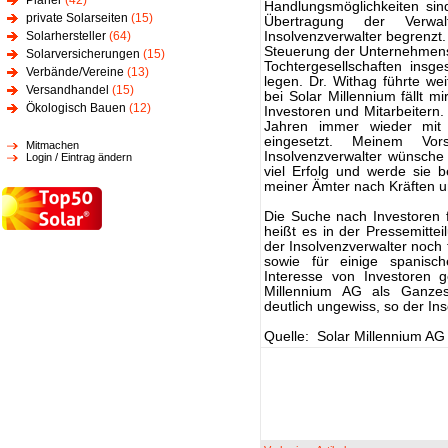
Planer
(42)
Handlungsmöglichkeiten sin
private Solarseiten
(15)
Übertragung der Verwa
Solarhersteller
(64)
Insolvenzverwalter begrenzt.
Steuerung der Unternehmen
Solarversicherungen
(15)
Tochtergesellschaften insg
Verbände/Vereine
(13)
legen. Dr. Withag führte w
Versandhandel
(15)
bei Solar Millennium fällt mi
Ökologisch Bauen
(12)
Investoren und Mitarbeitern.
Jahren immer wieder mit 
eingesetzt. Meinem Vor
Mitmachen
Insolvenzverwalter wünsche
Login / Eintrag ändern
viel Erfolg und werde sie
meiner Ämter nach Kräften u
Die Suche nach Investoren 
heißt es in der Pressemitte
der Insolvenzverwalter noch 
sowie für einige spanisch
Interesse von Investoren
Millennium AG als Ganzes.
deutlich ungewiss, so der In
Quelle: Solar Millennium AG