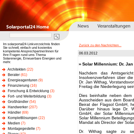
Im solarportal24-Linkverzeichnis finden
Zurück zu den Nachrichten...
Sie schnell, einfach und kostenlos
kompetente Ansprechpartner/innen für
06.03.2012
Ihre Fragen rund ums Thema
Solarenergie, Erneuerbare Energien und
mehr.
Solar Millennium: Dr. Jan
Architekten
(22)
Nachdem das Amtsgerich
Berater
(61)
Insolvenzverfahren über die 
Energieagenturen
(9)
Dr. Jan Withag, Vorstandsvo
Finanzierung
(16)
Freitag die Niederlegung se
Forschung & Entwicklung
(3)
Dies beinhalte neben dem 
Fort- und Weiterbildung
(3)
Ausscheiden aus dem Board 
Großhändler
(54)
Beirat der Flagsol GmbH, he
Handwerker
(207)
Darüber hinaus lege Dr. 
Händler
(69)
GmbH, der Solar Millenni
Komplettlösungen
(22)
Solar Millennium Beteiligu
Mandat als Director der Solar
Medien
(7)
Montagegestelle
(7)
Dr. Withag sagte zu sei