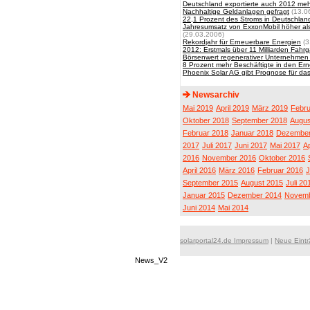
Deutschland exportierte auch 2012 mehr
Nachhaltige Geldanlagen gefragt
(13.0
22,1 Prozent des Stroms in Deutschla
Jahresumsatz von ExxonMobil höher als
(29.03.2006)
Rekordjahr für Erneuerbare Energien
(3
2012: Erstmals über 11 Milliarden Fah
Börsenwert regenerativer Unternehmen 
8 Prozent mehr Beschäftigte in den Er
Phoenix Solar AG gibt Prognose für da
Newsarchiv
Mai 2019
April 2019
März 2019
Febru
Oktober 2018
September 2018
Augus
Februar 2018
Januar 2018
Dezember
2017
Juli 2017
Juni 2017
Mai 2017
Ap
2016
November 2016
Oktober 2016
April 2016
März 2016
Februar 2016
J
September 2015
August 2015
Juli 20
Januar 2015
Dezember 2014
Novemb
Juni 2014
Mai 2014
solarportal24.de Impressum
|
Neue Eint
News_V2