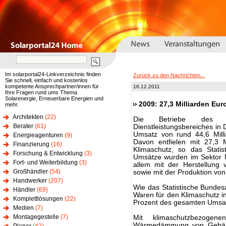
Im solarportal24-Linkverzeichnis finden
Zurück zu den Nachrichten...
Sie schnell, einfach und kostenlos
kompetente Ansprechpartner/innen für
16.12.2011
Ihre Fragen rund ums Thema
Solarenergie, Erneuerbare Energien und
2009: 27,3 Milliarden Eu
mehr.
Architekten
(22)
Die Betriebe des 
Berater
(61)
Dienstleistungsbereiches in 
Umsatz von rund 44,6 Mill
Energieagenturen
(9)
Davon entfielen mit 27,3 
Finanzierung
(16)
Klimaschutz, so das Stati
Forschung & Entwicklung
(3)
Umsätze wurden im Sektor Ma
Fort- und Weiterbildung
(3)
allem mit der Herstellung
Großhändler
(54)
sowie mit der Produktion von
Handwerker
(207)
Wie das Statistische Bundesam
Händler
(69)
Waren für den Klimaschutz i
Komplettlösungen
(22)
Prozent des gesamten Umsa
Medien
(7)
Montagegestelle
(7)
Mit klimaschutzbezogen
Wärmedämmung von Gebäuden