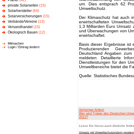
Planer
(42)
um. Dies entsprach 62 Pro
private Solarseiten
(15)
Umweltschutz.
Solarhersteller
(64)
Solarversicherungen
(15)
Der Klimaschutz hat auch im
Verbände/Vereine
(13)
erwirtschafteten Umweltsch
1,3 Milliarden Euro Umsatz 
Versandhandel
(15)
und Überwachungen von Umwe
Ökologisch Bauen
(12)
erwirtschaftet.
Mitmachen
Basis dieser Ergebnisse ist 
Login / Eintrag ändern
Produzierenden Gewerbe
Deutschland Angaben zum 
meldeten. Detaillierte In
Dienstleistungen für den U
Umweltbereiche bietet die Fa
Quelle: Statistisches Bundes
Vorheriger Artikel:
Wer wird Träger des Deutschen Umwe
2012?
Lesen Sie hierzu auch ähnliche Artike
Umsatz mit Umweltschutzgütern gestie