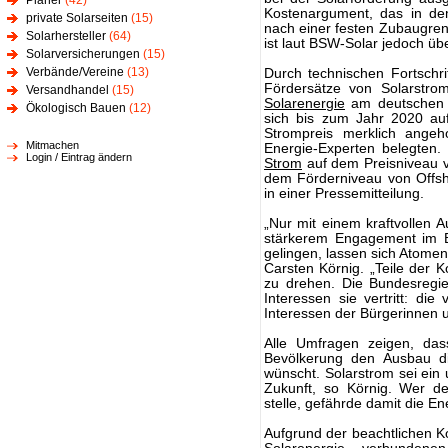
Planer
(42)
Kostenargument, das in d
private Solarseiten
(15)
nach einer festen Zubaugrenz
Solarhersteller
(64)
ist laut BSW-Solar jedoch üb
Solarversicherungen
(15)
Verbände/Vereine
(13)
Durch technischen Fortschr
Fördersätze von Solarstrom
Versandhandel
(15)
Solarenergie
am deutsche
Ökologisch Bauen
(12)
sich bis zum Jahr 2020 au
Strompreis merklich ang
Mitmachen
Energie-Experten belegten.
Login / Eintrag ändern
Strom
auf dem Preisniveau v
dem Förderniveau von Offsh
in einer Pressemitteilung.
„Nur mit einem kraftvollen 
stärkerem Engagement im Be
gelingen, lassen sich Atomen
Carsten Körnig. „Teile der 
zu drehen. Die Bundesregie
Interessen sie vertritt: die
Interessen der Bürgerinnen u
Alle Umfragen zeigen, das
Bevölkerung den Ausbau d
wünscht. Solarstrom sei ein 
Zukunft, so Körnig. Wer 
stelle, gefährde damit die 
Aufgrund der beachtlichen 