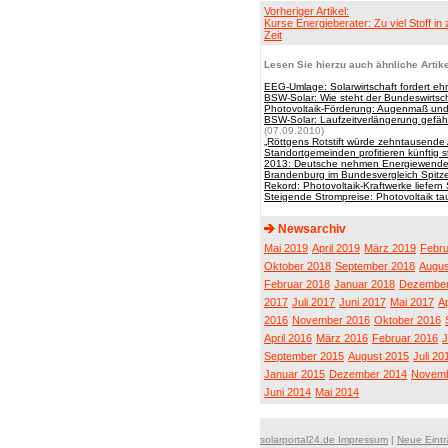
Vorheriger Artikel:
Kurse Energieberater: Zu viel Stoff in
Zeit
Lesen Sie hierzu auch ähnliche Artike
EEG-Umlage: Solarwirtschaft fordert eh
BSW-Solar: Wie steht der Bundeswirtsc
Photovoltaik-Förderung: Augenmaß und po
BSW-Solar: Laufzeitverlängerung gefähr
(07.09.2010)
„Röttgens Rotstift würde zehntausende 
Standortgemeinden profitieren künftig s
2013: Deutsche nehmen Energiewende 
Brandenburg im Bundesvergleich Spitz
Rekord: Photovoltaik-Kraftwerke liefern 
Steigende Strompreise: Photovoltaik ta
Newsarchiv
Mai 2019
April 2019
März 2019
Febru
Oktober 2018
September 2018
Augus
Februar 2018
Januar 2018
Dezember
2017
Juli 2017
Juni 2017
Mai 2017
Ap
2016
November 2016
Oktober 2016
April 2016
März 2016
Februar 2016
J
September 2015
August 2015
Juli 20
Januar 2015
Dezember 2014
Novemb
Juni 2014
Mai 2014
solarportal24.de Impressum
|
Neue Eint