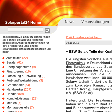
Im solarportal24-Linkverzeichnis finden
Zurück zu den Nachrichten...
Sie schnell, einfach und kostenlos
kompetente Ansprechpartner/innen für
30.11.2011
Ihre Fragen rund ums Thema
Solarenergie, Erneuerbare Energien und
BSW-Solar: Teile der Koa
mehr.
Architekten
(22)
Die jüngsten Vorstöße aus d
Berater
(61)
Photovoltaik
in Deutschland 
des Bundesverbandes Solarw
Energieagenturen
(9)
Eine Umsetzung der Vorstöß
Finanzierung
(16)
ausbremsen und die Zu
Forschung & Entwicklung
(3)
inzwischen weit über 100.000
Fort- und Weiterbildung
(3)
Solarwirtschaft fordert die 
Großhändler
(54)
zum konkreten Klimaschu
Carsten Körnig, Hauptgesch
Handwerker
(207)
e.V. (BSW-Solar).
Händler
(69)
Komplettlösungen
(22)
Hintergrund: Die Fraktions
Medien
(7)
haben sich in einem Brief an
Montagegestelle
(7)
und Bundesumweltminister No
bei der Solarförderung aus