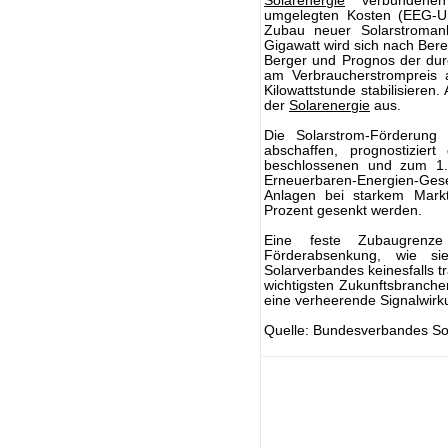
Solarenergie
verbundenen 
umgelegten Kosten (EEG-U
Zubau neuer Solarstromanl
Gigawatt wird sich nach Be
Berger und Prognos der du
am Verbraucherstrompreis 
Kilowattstunde stabilisieren
der
Solarenergie
aus.
Die Solarstrom-Förderung
abschaffen, prognostizie
beschlossenen und zum 1. 
Erneuerbaren-Energien-G
Anlagen bei starkem Markt
Prozent gesenkt werden.
Eine feste Zubaugrenze
Förderabsenkung, wie si
Solarverbandes keinesfalls t
wichtigsten Zukunftsbranchen
eine verheerende Signalwirk
Quelle: Bundesverbandes Sol