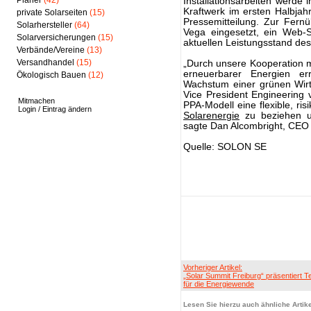
Planer
(42)
Installationsarbeiten werd
Kraftwerk im ersten Halbjah
private Solarseiten
(15)
Pressemitteilung. Zur Fern
Solarhersteller
(64)
Vega eingesetzt, ein Web-
Solarversicherungen
(15)
aktuellen Leistungsstand des
Verbände/Vereine
(13)
Versandhandel
(15)
„Durch unsere Kooperation m
erneuerbarer Energien er
Ökologisch Bauen
(12)
Wachstum einer grünen Wirt
Vice President Engineering 
Mitmachen
PPA-Modell eine flexible, ri
Login / Eintrag ändern
Solarenergie
zu beziehen un
sagte Dan Alcombright, CEO
Quelle: SOLON SE
Vorheriger Artikel:
„Solar Summit Freiburg“ präsentiert T
für die Energiewende
Lesen Sie hierzu auch ähnliche Artike