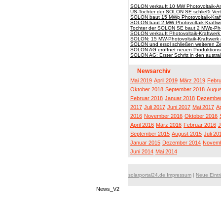
SOLON verkauft 10 MW Photovoltaik-A
US-Tochter der SOLON SE schließt Vert
SOLON baut 15 MWp Photovoltaik-Kraftw
SOLON baut 2 MW Photovoltaik-Kraftwe
Tochter der SOLON SE baut 2 MWp-Photo
SOLON verkauft Photovoltaik-Kraftwerk 
SOLON: 15 MW-Photovoltaik-Kraftwerk g
SOLON und ersol schließen weiteren Zell
SOLON AG eröffnet neuen Produktionss
SOLON AG: Erster Schritt in den austral
Newsarchiv
Mai 2019
April 2019
März 2019
Febru
Oktober 2018
September 2018
Augus
Februar 2018
Januar 2018
Dezember
2017
Juli 2017
Juni 2017
Mai 2017
Ap
2016
November 2016
Oktober 2016
April 2016
März 2016
Februar 2016
J
September 2015
August 2015
Juli 20
Januar 2015
Dezember 2014
Novemb
Juni 2014
Mai 2014
solarportal24.de Impressum
|
Neue Eint
News_V2