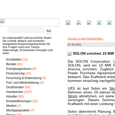
Im solarportal24-Linkverzeichnis finden
Zurück zu den Nachrichten...
Sie schnell, einfach und kostenlos
kompetente Ansprechpartner/innen für
27.10.2011
Ihre Fragen rund ums Thema
Solarenergie, Erneuerbare Energien und
mehr.
SOLON errichtet 10 MW 
Architekten
(22)
Die SOLON Corporation, US-
Berater
(61)
SOLON, wird ein 10 MW Fre
Energieagenturen
(9)
Arizona, errichten. Zuglei
Power Purchase Agreement
Finanzierung
(16)
bekannt. Das Kraftwerk entst
Forschung & Entwicklung
(3)
kommen einachsig nachgefü
Fort- und Weiterbildung
(3)
Großhändler
(54)
UES ist laut Solon ein
St
Handwerker
(207)
Rahmen eines 20-Jahres-Ve
Strom
abnehmen, um seine 
Händler
(69)
versorgen. Diesen Somme
Komplettlösungen
(22)
Kraftwerk mit einer Leistung
Medien
(7)
Montagegestelle
(7)
Solon übernimmt Planung, B