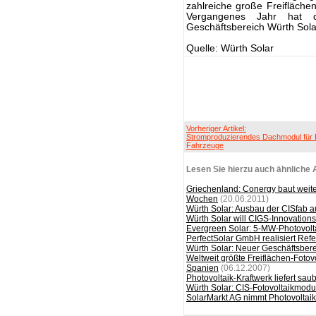
zahlreiche große Freifläche
Vergangenes Jahr hat 
Geschäftsbereich Würth Sola
Quelle: Würth Solar
Vorheriger Artikel:
Stromproduzierendes Dachmodul für 
Fahrzeuge
Lesen Sie hierzu auch ähnliche A
Griechenland: Conergy baut weite
Wochen
(20.06.2011)
Würth Solar: Ausbau der CISfab
Würth Solar will CIGS-Innovation
Evergreen Solar: 5-MW-Photovoltai
PerfectSolar GmbH realisiert Ref
Würth Solar: Neuer Geschäftsbere
Weltweit größte Freiflächen-Fotov
Spanien
(06.12.2007)
Photovoltaik-Kraftwerk liefert sa
Würth Solar: CIS-Fotovoltaikmodu
SolarMarkt AG nimmt Photovoltaik