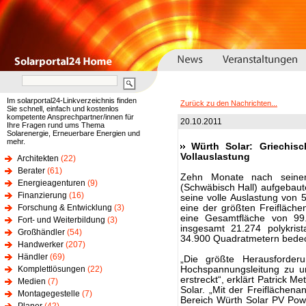
Im solarportal24-Linkverzeichnis finden
Zurück zu den Nachrichten...
Sie schnell, einfach und kostenlos
kompetente Ansprechpartner/innen für
20.10.2011
Ihre Fragen rund ums Thema
Solarenergie, Erneuerbare Energien und
mehr.
Würth Solar: Griechisc
Vollauslastung
Architekten
(22)
Berater
(61)
Zehn Monate nach seiner
Energieagenturen
(9)
(Schwäbisch Hall) aufgebau
Finanzierung
(16)
seine volle Auslastung von 5
Forschung & Entwicklung
(3)
eine der größten Freifläche
eine Gesamtfläche von 99
Fort- und Weiterbildung
(3)
insgesamt 21.274 polykrist
Großhändler
(54)
34.900 Quadratmetern bede
Handwerker
(207)
Händler
(69)
„Die größte Herausforde
Komplettlösungen
(22)
Hochspannungsleitung zu u
erstreckt“, erklärt Patrick M
Medien
(7)
Solar. „Mit der Freiflächena
Montagegestelle
(7)
Bereich Würth Solar PV Power