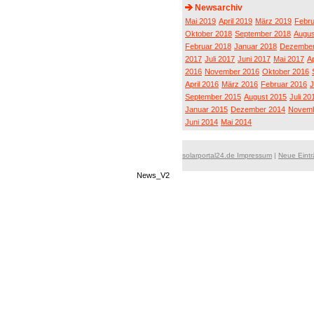
Newsarchiv
Mai 2019
April 2019
März 2019
Febru
Oktober 2018
September 2018
Augus
Februar 2018
Januar 2018
Dezember
2017
Juli 2017
Juni 2017
Mai 2017
Ap
2016
November 2016
Oktober 2016
April 2016
März 2016
Februar 2016
J
September 2015
August 2015
Juli 20
Januar 2015
Dezember 2014
Novemb
Juni 2014
Mai 2014
solarportal24.de Impressum
|
Neue Eint
News_V2