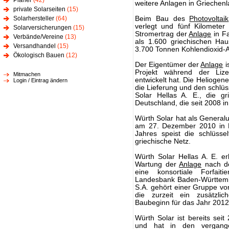
Planer
(42)
weitere Anlagen in Griechenl
private Solarseiten
(15)
Solarhersteller
(64)
Beim Bau des
Photovoltaik
verlegt und fünf Kilometer
Solarversicherungen
(15)
Stromertrag der
Anlage
in Fa
Verbände/Vereine
(13)
als 1.600 griechischen Ha
Versandhandel
(15)
3.700 Tonnen Kohlendioxid-A
Ökologisch Bauen
(12)
Der Eigentümer der
Anlage
i
Projekt während der Lize
Mitmachen
entwickelt hat. Die Heliogene
Login / Eintrag ändern
die Lieferung und den schlüs
Solar Hellas A. E., die gr
Deutschland, die seit 2008 in
Würth Solar hat als General
am 27. Dezember 2010 in B
Jahres speist die schlüsse
griechische Netz.
Würth Solar Hellas A. E. er
Wartung der
Anlage
nach de
eine konsortiale Forfaiti
Landesbank Baden-Württembe
S.A. gehört einer Gruppe von
die zurzeit ein zusätzlic
Baubeginn für das Jahr 2012 
Würth Solar ist bereits seit
und hat in den vergang