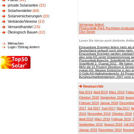
Planer
(42)
private Solarseiten
(15)
Solarhersteller
(64)
Solarversicherungen
(15)
Verbände/Vereine
(13)
Vorheriger Artikel:
Versandhandel
(15)
Photovoltaik-Park Puchheim produzier
Öko-Strom
Ökologisch Bauen
(12)
Lesen Sie hierzu auch ähnliche Artike
Mitmachen
Login / Eintrag ändern
Erneuerbare Energien liefern mehr als e
Deutschland verkauft noch immer mehr S
Erneuerbare Energien werden zweitwich
aleo solar AG senkt Umsatzprognose we
Photovoltaik-Branche: SolarWorld AG s
SolarWorld 2. Quartal 2011: „Wir haben
Mehr als 14 Prozent Ökostrom in Deuts
systaic AG: Massive Einbrüche in den 
Q-Cells AG-Halbjahresbericht: 44 Proze
Bundesumweltministerium: 2007 rund 1
Newsarchiv
Mai 2019
April 2019
März 2019
Febru
Oktober 2018
September 2018
Augus
Februar 2018
Januar 2018
Dezember
2017
Juli 2017
Juni 2017
Mai 2017
Ap
2016
November 2016
Oktober 2016
April 2016
März 2016
Februar 2016
J
September 2015
August 2015
Juli 20
Januar 2015
Dezember 2014
Novemb