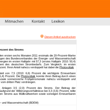
Diesen Artikel ausdrucken
Prozent des Stroms
den ersten sechs Monaten 2011 erstmals die 20-Prozent-Marke
gen des Bundesverbandes der Energie- und Wasserwirtschaft
gien im ersten Halbjahr mit 57,3 (erstes Halbjahr 2010: 50,4)
ozent des deutschen Strombedarfs. Zum Vergleich: im ersten
ent. Ihren Anteil nahezu verdoppelt hat dabei die
Photovoltaik
teil von 7,5 (2010: 6,6) Prozent die wichtigste Erneuerbare
5,4) Prozent. Die
Photovoltaik
konnte ihren Beitrag durch einen
sowie sonnenreiche Frühjahrsmonate nahezu verdoppeln und
 vom dritten Platz verdrängen.
k
Anlagen 3,5 (2,0) Prozent des Stroms. Der Beitrag der
fgrund der Witterungsverhältnisse bei 3,3 (3,6) Prozent, teilte
ven Stroms aus Müllkraftwerken sowie sonstigen Erneuerbaren
e- und Wasserwirtschaft (BDEW)