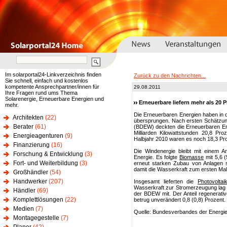
Im solarportal24-Linkverzeichnis finden
Zurück zu den Nachrichten...
Sie schnell, einfach und kostenlos
kompetente Ansprechpartner/innen für
29.08.2011
Ihre Fragen rund ums Thema
Solarenergie, Erneuerbare Energien und
Erneuerbare liefern mehr als 20 
mehr.
Die Erneuerbaren Energien haben in 
Architekten
(22)
übersprungen. Nach ersten Schätzun
Berater
(61)
(BDEW) deckten die Erneuerbaren Ener
Milliarden Kilowattstunden 20,8 Pr
Energieagenturen
(9)
Halbjahr 2010 waren es noch 18,3 Proz
Finanzierung
(16)
Die Windenergie bleibt mit einem An
Forschung & Entwicklung
(3)
Energie. Es folgte
Biomasse
mit 5,6 (
Fort- und Weiterbildung
(3)
erneut starken Zubau von Anlagen 
damit die Wasserkraft zum ersten Mal
Großhändler
(54)
Handwerker
(207)
Insgesamt lieferten die
Photovoltai
Wasserkraft zur Stromerzeugung lag au
Händler
(69)
der BDEW mit. Der Anteil regenerati
Komplettlösungen
(22)
betrug unverändert 0,8 (0,8) Prozent.
Medien
(7)
Quelle: Bundesverbandes der Energi
Montagegestelle
(7)