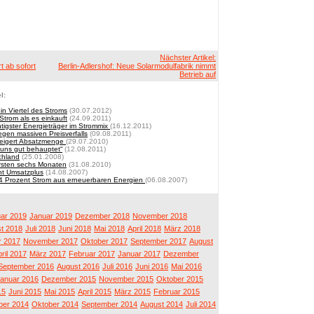
Nächster Artikel:
t ab sofort
Berlin-Adlershof: Neue Solarmodulfabrik nimmt
Betrieb auf
l:
in Viertel des Stroms
(30.07.2012)
trom als es einkauft
(24.09.2011)
tigster Energieträger im Strommix
(16.12.2011)
gen massiven Preisverfalls
(09.08.2011)
teigert Absatzmenge
(29.07.2010)
 uns gut behauptet“
(12.08.2011)
chland
(25.01.2008)
ersten sechs Monaten
(31.08.2010)
nt Umsatzplus
(14.08.2007)
4 Prozent Strom aus erneuerbaren Energien
(06.08.2007)
ar 2019
Januar 2019
Dezember 2018
November 2018
t 2018
Juli 2018
Juni 2018
Mai 2018
April 2018
März 2018
 2017
November 2017
Oktober 2017
September 2017
August
ril 2017
März 2017
Februar 2017
Januar 2017
Dezember
September 2016
August 2016
Juli 2016
Juni 2016
Mai 2016
anuar 2016
Dezember 2015
November 2015
Oktober 2015
15
Juni 2015
Mai 2015
April 2015
März 2015
Februar 2015
er 2014
Oktober 2014
September 2014
August 2014
Juli 2014