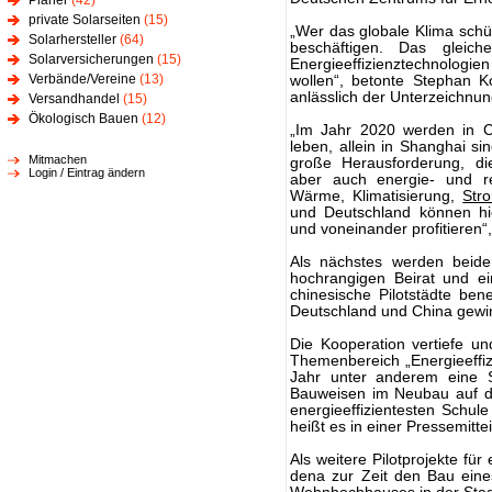
Planer
(42)
private Solarseiten
(15)
„Wer das globale Klima schü
Solarhersteller
(64)
beschäftigen. Das gleic
Solarversicherungen
(15)
Energieeffizienztechnologi
Verbände/Vereine
(13)
wollen“, betonte Stephan K
anlässlich der Unterzeichnun
Versandhandel
(15)
Ökologisch Bauen
(12)
„Im Jahr 2020 werden in C
leben, allein in Shanghai si
Mitmachen
große Herausforderung, di
Login / Eintrag ändern
aber auch energie- und 
Wärme, Klimatisierung,
Str
und Deutschland können hi
und voneinander profitieren“
Als nächstes werden beide 
hochrangigen Beirat und e
chinesische Pilotstädte ben
Deutschland und China gew
Die Kooperation vertiefe u
Themenbereich „Energieeffi
Jahr unter anderem eine St
Bauweisen im Neubau auf de
energieeffizientesten Schul
heißt es in einer Pressemitte
Als weitere Pilotprojekte für
dena zur Zeit den Bau eine