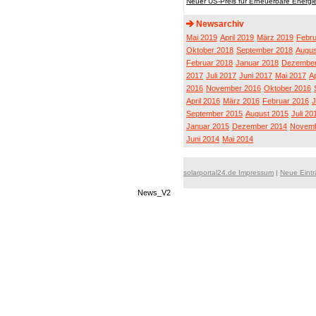
Neuer US-Preis für Erneuerbare Energ
Newsarchiv
Mai 2019
April 2019
März 2019
Febru
Oktober 2018
September 2018
Augus
Februar 2018
Januar 2018
Dezember
2017
Juli 2017
Juni 2017
Mai 2017
Ap
2016
November 2016
Oktober 2016
April 2016
März 2016
Februar 2016
J
September 2015
August 2015
Juli 20
Januar 2015
Dezember 2014
Novemb
Juni 2014
Mai 2014
solarportal24.de Impressum
|
Neue Eint
News_V2