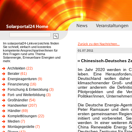
Im solarportal24-Linkverzeichnis finden
Zurück zu den Nachrichten...
Sie schnell, einfach und kostenlos
kompetente Ansprechpartner/innen für
01.07.2011
Ihre Fragen rund ums Thema
Solarenergie, Erneuerbare Energien und
Chinesisch-Deutsches Ze
mehr.
Architekten
(22)
Im Jahr 2020 werden in Ch
Berater
(61)
leben. Eine Herausforde
Deutschland wollen daher 
Energieagenturen
(9)
klimaschonender Groß- und
Finanzierung
(16)
unter anderem die Definiti
Forschung & Entwicklung
(3)
Pilotprojekten und die Ve
Fort- und Weiterbildung
(3)
Politiker/innen, Unternehmer
Großhändler
(54)
Die Deutsche Energie-Agent
Handwerker
(207)
Peter Ramsauer und dem ch
Händler
(69)
ersten gemeinsamen Regieru
Komplettlösungen
(22)
initiiert und vorbereitet. 
Medien
(7)
werden. In einer weiteren A
Montagegestelle
(7)
China Renewable Energy So
Deutschen Zentrums für Ern