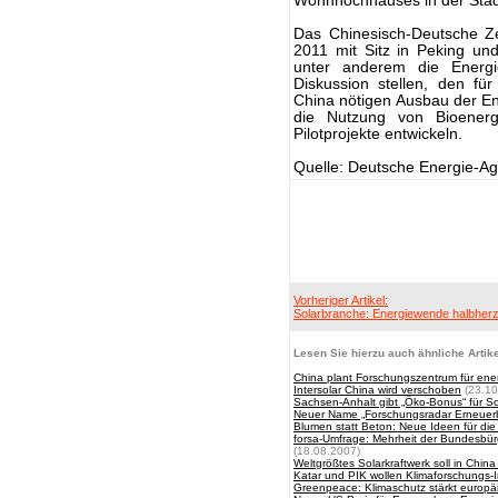
Wohnhochhauses in der Sta
Das Chinesisch-Deutsche Ze
2011 mit Sitz in Peking un
unter anderem die Energie
Diskussion stellen, den fü
China nötigen Ausbau der Ene
die Nutzung von Bioener
Pilotprojekte entwickeln.
Quelle: Deutsche Energie-A
Vorheriger Artikel:
Solarbranche: Energiewende halbherz
Lesen Sie hierzu auch ähnliche Artike
China plant Forschungszentrum für ene
Intersolar China wird verschoben
(23.10
Sachsen-Anhalt gibt „Öko-Bonus“ für So
Neuer Name „Forschungsradar Erneuer
Blumen statt Beton: Neue Ideen für die
forsa-Umfrage: Mehrheit der Bundesbür
(18.08.2007)
Weltgrößtes Solarkraftwerk soll in Chin
Katar und PIK wollen Klimaforschungs-I
Greenpeace: Klimaschutz stärkt europäi