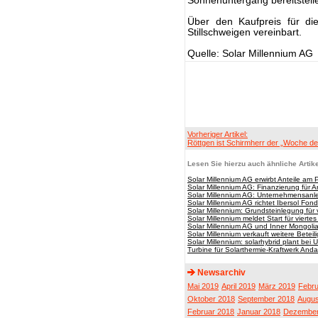
Sonnenuntergang bereitstell
Über den Kaufpreis für die
Stillschweigen vereinbart.
Quelle: Solar Millennium AG
Vorheriger Artikel:
Röttgen ist Schirmherr der „Woche d
Lesen Sie hierzu auch ähnliche Artike
Solar Millennium AG erwirbt Anteile am 
Solar Millennium AG: Finanzierung für 
Solar Millennium AG: Unternehmensanle
Solar Millennium AG richtet Ibersol Fond
Solar Millennium: Grundsteinlegung für 
Solar Millennium meldet Start für vierte
Solar Millennium AG und Inner Mongol
Solar Millennium verkauft weitere Betei
Solar Millennium: solarhybrid plant bei U
Turbine für Solarthermie-Kraftwerk Anda
Newsarchiv
Mai 2019
April 2019
März 2019
Febru
Oktober 2018
September 2018
Augus
Februar 2018
Januar 2018
Dezember