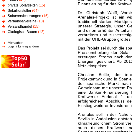
Planer
(42)
Finanzierung für das Kraftw
private Solarseiten
(15)
Solarhersteller
(64)
Dr. Christoph Wolff, Vors
Solarversicherungen
(15)
Arenales-Projekt ist ein w
Verbände/Vereine
(13)
traditionell starken Marktpos
unserer Strategie, unser G
Versandhandel
(15)
und einen erhöhten Anteil a
Ökologisch Bauen
(12)
verbreitern und zu verstet
mit der OHL-Gruppe großes Po
Mitmachen
Login / Eintrag ändern
Das Projekt sei durch die spa
Pressemitteilung der Sola
erzeugten Stroms nach dem
Energien gesichert. Ab 201
Netz einspeisen.
Christian Beltle, der in
Projektentwicklung in Spanie
der spanische Markt nach 
Gemeinsam mit unserem Partn
eine Banken-Finanzierung 
Kraftwerke Andasol 1 u
erfolgreichem Abschluss d
Einstieg weiterer Investoren i
Arenales soll in der Nähe 
Sevilla in Andalusien entste
klimafreundlichem
Strom
ver
auch dieses Kraftwerk na