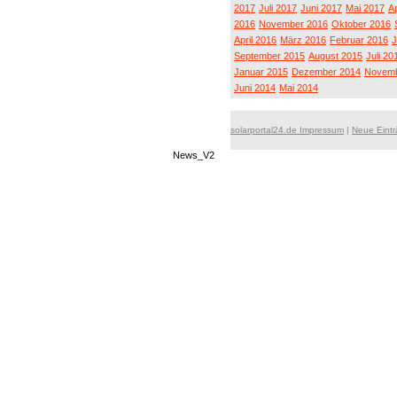
2017
Juli 2017
Juni 2017
Mai 2017
Ap
2016
November 2016
Oktober 2016
April 2016
März 2016
Februar 2016
J
September 2015
August 2015
Juli 20
Januar 2015
Dezember 2014
Novemb
Juni 2014
Mai 2014
solarportal24.de Impressum
|
Neue Eint
News_V2