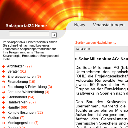
Im solarportal24-Linkverzeichnis finden
Zurück zu den Nachrichten...
Sie schnell, einfach und kostenlos
kompetente Ansprechpartner/innen für
14.04.2011
Ihre Fragen rund ums Thema
Solarenergie, Erneuerbare Energien und
Solar Millennium AG: Ne
mehr.
Architekten
(22)
Die Solar Millennium AG (Er
Berater
(61)
Unternehmen des spanisch
(OHL) die Projektgesellscha
Energieagenturen
(9)
Fotowatio Renewable Ventu
Finanzierung
(16)
jeweils 50 Prozent der Ant
Forschung & Entwicklung
(3)
Gruppe an der Entwicklung u
Fort- und Weiterbildung
(3)
Kraftwerks in Spanien nach d
Großhändler
(54)
Den Bau des Kraftwerks s
Handwerker
(207)
übernehmen, während die S
Händler
(69)
Tochterunternehmen Milenio 
Komplettlösungen
(22)
Außerdem ist vorgesehen, 
Medien
(7)
Auftrag des Generalunter
Montagegestelle
(7)
thermischen Speichers und 
Der Bau soll bereits im 2. Q