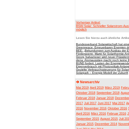
Vorheriger Artikel:
BSW-Solar: Schneller Solarstrom-Aus
möglich
Lesen Sie hierzu auch ähnliche Artike
Bundesverband Solarwirtschaft hat ein
Greenpeace: Erneuerbaren Energien dro
BEE: „Bekundungen zum Ausbau der Ern
Fördersperre: Markt für Solarthermie-Anl
Georg Salvamoser wird neuer Präsident
dena: Atomausstieg macht noch keine
BUND fordert: Lasten der Energiewende 
Eigenverbrauch mit Photovoltaik-Anlage
Gezielte Verbrauchssteuerung für Sola
Solarpark – Energie-Modell der Zukunft
Newsarchiv
Mai 2019
April 2019
März 2019
Febru
Oktober 2018
September 2018
Augus
Februar 2018
Januar 2018
Dezember
2017
Juli 2017
Juni 2017
Mai 2017
Ap
2016
November 2016
Oktober 2016
April 2016
März 2016
Februar 2016
J
September 2015
August 2015
Juli 20
Januar 2015
Dezember 2014
Novemb