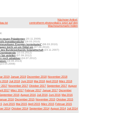
Nächster Artikel:
bau ist
centrotherm photovoltaics setzt auf den
Wachstumsmarkt Indien
l:
en neuen Präsidenten
(20.11.2009)
ht Investitionslücke
(18.03.2010)
euerbaren Energien konterkariert“
(08.03.2010)
agen bricht um ein Drittel ein
(07.06.2010)
 des Bundesverbands Solarwirtschaft
(23.11.2007)
 Energiewende
(10.03.2012)
fair verteilen
(07.09.2012)
n noch attraktiver
(24.07.2012)
rstrom
(19.06.2013)
(23.05.2008)
ar 2019
Januar 2019
Dezember 2018
November 2018
t 2018
Juli 2018
Juni 2018
Mai 2018
April 2018
März 2018
 2017
November 2017
Oktober 2017
September 2017
August
ril 2017
März 2017
Februar 2017
Januar 2017
Dezember
September 2016
August 2016
Juli 2016
Juni 2016
Mai 2016
anuar 2016
Dezember 2015
November 2015
Oktober 2015
15
Juni 2015
Mai 2015
April 2015
März 2015
Februar 2015
er 2014
Oktober 2014
September 2014
August 2014
Juli 2014