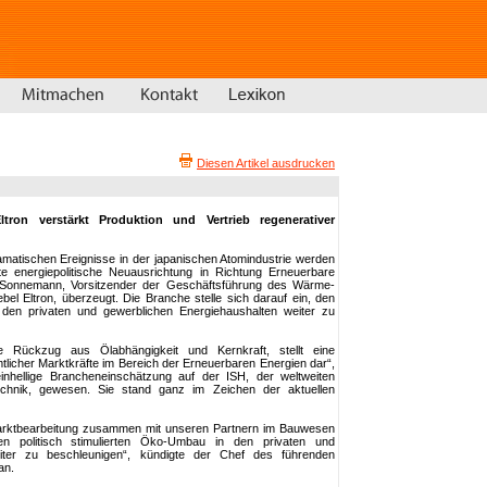
Diesen Artikel ausdrucken
tron verstärkt Produktion und Vertrieb regenerativer
amatischen Ereignisse in der japanischen Atomindustrie werden
te energiepolitische Neuausrichtung in Richtung Erneuerbare
f Sonnemann, Vorsitzender der Geschäftsführung des Wärme-
el Eltron, überzeugt. Die Branche stelle sich darauf ein, den
n den privaten und gewerblichen Energiehaushalten weiter zu
e Rückzug aus Ölabhängigkeit und Kernkraft, stellt eine
licher Marktkräfte im Bereich der Erneuerbaren Energien dar“,
nhellige Brancheneinschätzung auf der ISH, der weltweiten
hnik, gewesen. Sie stand ganz im Zeichen der aktuellen
 Marktbearbeitung zusammen mit unseren Partnern im Bauwesen
n politisch stimulierten Öko-Umbau in den privaten und
eiter zu beschleunigen“, kündigte der Chef des führenden
an.