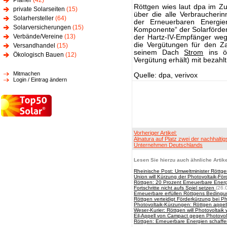
Planer
(42)
Röttgen wies laut dpa im 
private Solarseiten
(15)
über die alle Verbraucheri
Solarhersteller
(64)
der Erneuerbaren Energien 
Solarversicherungen
(15)
Komponente“ der Solarförderu
Verbände/Vereine
(13)
der Hartz-IV-Empfänger we
die Vergütungen für den Z
Versandhandel
(15)
seinem Dach
Strom
ins öf
Ökologisch Bauen
(12)
Vergütung erhält) mit bezahl
Mitmachen
Quelle: dpa, verivox
Login / Eintrag ändern
Vorheriger Artikel:
Alnatura auf Platz zwei der nachhaltig
Unternehmen Deutschlands
Lesen Sie hierzu auch ähnliche Artike
Rheinische Post: Umweltminister Röttge
Union will Kürzung der Photovoltaik-Fö
Röttgen: 20 Prozent Erneuerbare Energi
Fortschritte nicht aufs Spiel setzen
(26.
Erneuerbare erfüllen Röttgens Bedingu
Röttgen verteidigt Förderkürzung bei Ph
Photovoltaik-Kürzungen: Röttgen appell
Weser-Kurier: Röttgen will Photovoltaik 
Eil-Appell von Campact gegen Photovol
Röttgen: Erneuerbare Energien schaffe