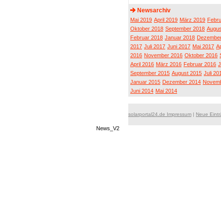
Newsarchiv
Mai 2019
April 2019
März 2019
Febru
Oktober 2018
September 2018
Augus
Februar 2018
Januar 2018
Dezember
2017
Juli 2017
Juni 2017
Mai 2017
Ap
2016
November 2016
Oktober 2016
April 2016
März 2016
Februar 2016
J
September 2015
August 2015
Juli 20
Januar 2015
Dezember 2014
Novemb
Juni 2014
Mai 2014
solarportal24.de Impressum
|
Neue Eint
News_V2