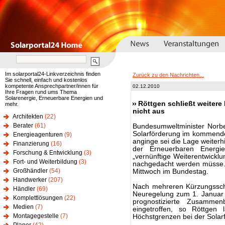
Im solarportal24-Linkverzeichnis finden
Zurück zu den Nachrichten...
Sie schnell, einfach und kostenlos
kompetente Ansprechpartner/innen für
02.12.2010
Ihre Fragen rund ums Thema
Solarenergie, Erneuerbare Energien und
Röttgen schließt weitere
mehr.
nicht aus
Architekten
(22)
Berater
(61)
Bundesumweltminister Norbe
Solarförderung im kommende
Energieagenturen
(9)
anginge sei die Lage weiterh
Finanzierung
(16)
der Erneuerbaren Energ
Forschung & Entwicklung
(3)
„vernünftige Weiterentwick
Fort- und Weiterbildung
(3)
nachgedacht werden müsse.
Großhändler
(54)
Mittwoch im Bundestag.
Handwerker
(207)
Nach mehreren Kürzungsschr
Händler
(69)
Neuregelung zum 1. Januar 
Komplettlösungen
(22)
prognostizierte Zusamme
Medien
(7)
eingetroffen, so Röttgen
Montagegestelle
(7)
Höchstgrenzen bei der Solar