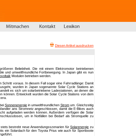
Diesen Artikel ausdrucken
rößeren Beliebtheit. Die mit einem Elektromotor betriebenen
ble und umweltfreundliche Fortbewegung. In Japan gibt es nun
ovoltaik
Modulen betrieben werden.
 Schritt voraus. In diesem Fall sogar eine Fahrradlänge: Damit
usgeht, wurden in Japan sogenannte Solar Cycle Stations an
i handelt es sich um solarbetriebene Ladestationen, an denen die
en können. Entwickelt wurden die Solar Cycle Stations von dem
cera.
bei
Sonnenenergie
in umweltfreundlichen
Strom
um. Gleichzeitig
Wandler ans Stromnetz angeschlossen, damit die E-Bikes auch
acht aufgeladen werden können. Außerdem verfügen die Solar
Anschlussdosen, um in Notfällen bei Bedarf als Stromquelle zu
 stets bestrebt neue Anwendungsszenarien für
Solarenergie
zu
ts ein Solardach für den Toyota Prius wie auch für Sportboote
ingeführt.