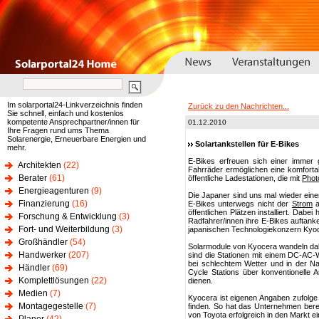
Im solarportal24-Linkverzeichnis finden
Zurück zu den Nachrichten...
Sie schnell, einfach und kostenlos
kompetente Ansprechpartner/innen für
01.12.2010
Ihre Fragen rund ums Thema
Solarenergie, Erneuerbare Energien und
Solartankstellen für E-Bikes
mehr.
E-Bikes erfreuen sich einer immer g
Architekten
(22)
Fahrräder ermöglichen eine komforta
Berater
(61)
öffentliche Ladestationen, die mit
Phot
Energieagenturen
(9)
Die Japaner sind uns mal wieder einen
Finanzierung
(16)
E-Bikes unterwegs nicht der
Strom
a
öffentlichen Plätzen installiert. Dabe
Forschung & Entwicklung
(3)
Radfahrer/innen ihre E-Bikes auftank
Fort- und Weiterbildung
(3)
japanischen Technologiekonzern Kyo
Großhändler
(54)
Solarmodule von Kyocera wandeln da
Handwerker
(207)
sind die Stationen mit einem DC-AC-
bei schlechtem Wetter und in der N
Händler
(69)
Cycle Stations über konventionelle 
Komplettlösungen
(22)
dienen.
Medien
(7)
Kyocera ist eigenen Angaben zufolge
Montagegestelle
(7)
finden. So hat das Unternehmen berei
von Toyota erfolgreich in den Markt e