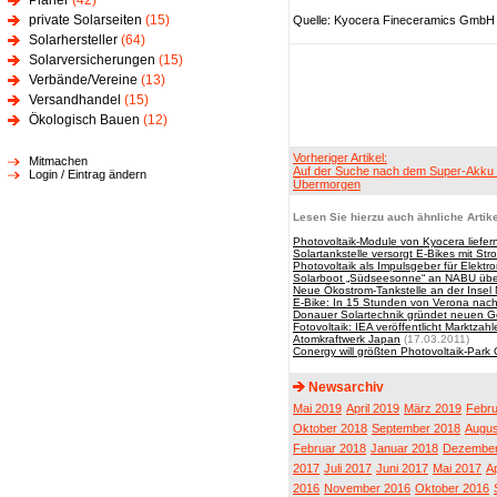
Planer
(42)
private Solarseiten
(15)
Quelle: Kyocera Fineceramics GmbH
Solarhersteller
(64)
Solarversicherungen
(15)
Verbände/Vereine
(13)
Versandhandel
(15)
Ökologisch Bauen
(12)
Vorheriger Artikel:
Mitmachen
Auf der Suche nach dem Super-Akku
Login / Eintrag ändern
Übermorgen
Lesen Sie hierzu auch ähnliche Artike
Photovoltaik-Module von Kyocera liefer
Solartankstelle versorgt E-Bikes mit Str
Photovoltaik als Impulsgeber für Elektro
Solarboot „Südseesonne“ an NABU üb
Neue Ökostrom-Tankstelle an der Insel
E-Bike: In 15 Stunden von Verona nach
Donauer Solartechnik gründet neuen Ge
Fotovoltaik: IEA veröffentlicht Marktzah
Atomkraftwerk Japan
(17.03.2011)
Conergy will größten Photovoltaik-Par
Newsarchiv
Mai 2019
April 2019
März 2019
Febru
Oktober 2018
September 2018
Augus
Februar 2018
Januar 2018
Dezember
2017
Juli 2017
Juni 2017
Mai 2017
Ap
2016
November 2016
Oktober 2016