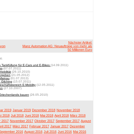
Nächster Artikel:
 von
Manz Automation AG: Neuaufträge von mehr als
50 Millionen Euro
l:
n Tankfüllung für E-Cars und E-Bikes
(14.09.2011)
om
(07.07.2011)
mobilität
(26.10.2010)
ergeben
(21.05.2012)
 Mainau
(01.07.2013)
 Gilching
(15.07.2011)
schäftsbereich E-Mobility
(12.05.2011)
len
(27.10.2007)
k Griechenlands bauen
(26.05.2010)
ar 2019
Januar 2019
Dezember 2018
November 2018
t 2018
Juli 2018
Juni 2018
Mai 2018
April 2018
März 2018
 2017
November 2017
Oktober 2017
September 2017
August
ril 2017
März 2017
Februar 2017
Januar 2017
Dezember
September 2016
August 2016
Juli 2016
Juni 2016
Mai 2016