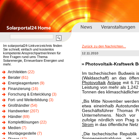
Im solarportal24-Linkverzeichnis finden
Zurück zu den Nachrichten...
Sie schnell, einfach und kostenlos
kompetente Ansprechpartner/innen für
12.11.2010
Ihre Fragen rund ums Thema
Solarenergie, Erneuerbare Energien und
Photovoltaik-Kraftwerk 
mehr.
Architekten
(22)
Im tschechischen Budweis i
Berater
(61)
(Waldaschaff) an das öffe
Photovoltaik
Anlage
mit 6.71
Energieagenturen
(9)
Leistung von mehr als 1,24
Finanzierung
(16)
Tonnen des klimaschädliche
Forschung & Entwicklung
(3)
Fort- und Weiterbildung
(3)
„Bis Mitte November werden
Großhändler
(54)
etwa eineinhalb Autostunde
Geschäftsführer Thomas Pe
Handwerker
(207)
Unternehmens. Noch vor 
Händler
(69)
zufolge nördlich von Prag 
Komplettlösungen
(22)
Strom
in das öffentliche Net
Medien
(7)
Montagegestelle
(7)
„Die tschechische Republik
Sonneneinstrahlung als v