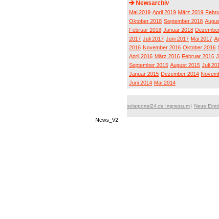
Newsarchiv
Mai 2019
April 2019
März 2019
Febru
Oktober 2018
September 2018
Augus
Februar 2018
Januar 2018
Dezember
2017
Juli 2017
Juni 2017
Mai 2017
Ap
2016
November 2016
Oktober 2016
April 2016
März 2016
Februar 2016
J
September 2015
August 2015
Juli 20
Januar 2015
Dezember 2014
Novemb
Juni 2014
Mai 2014
solarportal24.de Impressum
|
Neue Eint
News_V2