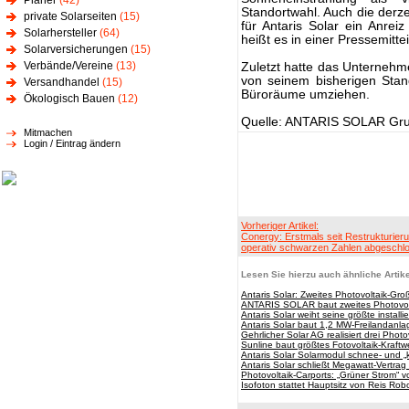
Planer
(42)
Standortwahl. Auch die derze
private Solarseiten
(15)
für Antaris Solar ein Anrei
Solarhersteller
(64)
heißt es in einer Pressemitte
Solarversicherungen
(15)
Verbände/Vereine
(13)
Zuletzt hatte das Unternehme
von seinem bisherigen Stan
Versandhandel
(15)
Büroräume umziehen.
Ökologisch Bauen
(12)
Quelle: ANTARIS SOLAR Gr
Mitmachen
Login / Eintrag ändern
Vorheriger Artikel:
Conergy: Erstmals seit Restrukturier
operativ schwarzen Zahlen abgeschl
Lesen Sie hierzu auch ähnliche Artike
Antaris Solar: Zweites Photovoltaik-Gro
ANTARIS SOLAR baut zweites Photovolt
Antaris Solar weiht seine größte install
Antaris Solar baut 1,2 MW-Freilandanla
Gehrlicher Solar AG realisiert drei Phot
Sunline baut größtes Fotovoltaik-Kraft
Antaris Solar Solarmodul schnee- und „
Antaris Solar schließt Megawatt-Vertrag
Photovoltaik-Carports: „Grüner Strom“ v
Isofoton stattet Hauptsitz von Reis Ro