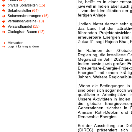
Planer
(42)
ist, heißt es in einer ent
private Solarseiten
(15)
juwi will in Indien aber auch
Solarhersteller
(64)
– von der Identifikation der
fertigen
Anlage
Solarversicherungen
(15)
Verbände/Vereine
(13)
„Indien bietet derzeit sehr
Versandhandel
(15)
das Land hat den attraktiv
Ökologisch Bauen
(12)
führenden Projektentwickl
erneuerbare Energien sind 
Zukunft”, sagt Rajesh Bhat, P
Mitmachen
Login / Eintrag ändern
Im Rahmen der „Globa
Regierung, die installierte 
Megawatt im Jahr 2022 aus
Indien sowie juwis großer Er
Erneuerbare-Energie-Projek
Energies” mit einem kräft
Jahren. Weitere Regionalbür
„Wenn die Bedingungen in I
sind oder sich sogar noch we
qualifizierte Arbeitsplätz
Unsere Aktivitäten in Indien
die globale Energieverso
Generationen sichtbar in 
Amiram Roth-Deblon und Di
Renewable Energies.
Bei der Ausstellung zur De
(DIREC) präsentiert sich