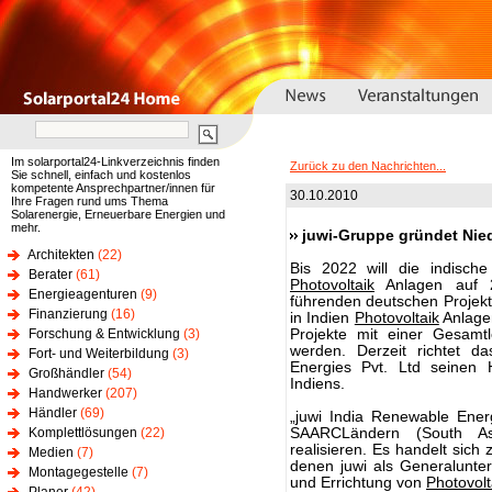
Im solarportal24-Linkverzeichnis finden
Zurück zu den Nachrichten...
Sie schnell, einfach und kostenlos
kompetente Ansprechpartner/innen für
30.10.2010
Ihre Fragen rund ums Thema
Solarenergie, Erneuerbare Energien und
mehr.
juwi-Gruppe gründet Nie
Architekten
(22)
Bis 2022 will die indische
Berater
(61)
Photovoltaik
Anlagen auf 2
Energieagenturen
(9)
führenden deutschen Projekte
Finanzierung
(16)
in Indien
Photovoltaik
Anlagen
Forschung & Entwicklung
(3)
Projekte mit einer Gesamt
werden. Derzeit richtet d
Fort- und Weiterbildung
(3)
Energies Pvt. Ltd seinen H
Großhändler
(54)
Indiens.
Handwerker
(207)
Händler
(69)
„juwi India Renewable Energ
Komplettlösungen
(22)
SAARCLändern (South Asi
realisieren. Es handelt sich
Medien
(7)
denen juwi als Generalunter
Montagegestelle
(7)
und Errichtung von
Photovolt