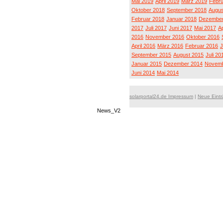
Mai 2019
April 2019
März 2019
Febru
Oktober 2018
September 2018
Augus
Februar 2018
Januar 2018
Dezember
2017
Juli 2017
Juni 2017
Mai 2017
Ap
2016
November 2016
Oktober 2016
April 2016
März 2016
Februar 2016
J
September 2015
August 2015
Juli 20
Januar 2015
Dezember 2014
Novemb
Juni 2014
Mai 2014
solarportal24.de Impressum
|
Neue Eint
News_V2