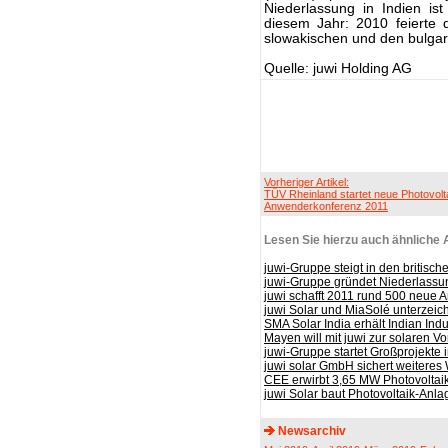
Niederlassung in Indien ist 
diesem Jahr: 2010 feierte de
slowakischen und den bulgar
Quelle: juwi Holding AG
Vorheriger Artikel:
TÜV Rheinland startet neue Photovolt
Anwenderkonferenz 2011
Lesen Sie hierzu auch ähnliche A
juwi-Gruppe steigt in den britisch
juwi-Gruppe gründet Niederlassun
juwi schafft 2011 rund 500 neue A
juwi Solar und MiaSolé unterzeic
SMA Solar India erhält Indian Ind
Mayen will mit juwi zur solaren V
juwi-Gruppe startet Großprojekte
juwi solar GmbH sichert weitere
CEE erwirbt 3,65 MW Photovoltai
juwi Solar baut Photovoltaik-Anla
Newsarchiv