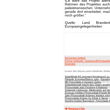
ILB wäre das Projekt aller
Rahmen des Projektes auch 
palästinensischen Unterne
gerade dort einarbeitet, ma
noch größer.“
Quelle: Land Branden
Europaangelegenheiten
Vorheriger Artikel:
Forsa-Umfrage: Jugend will Erneuerb
Energien
Lesen Sie hierzu auch ähnliche Artike
SolarWorld AG sponsert Kinobesuch z
Filmreife Energieeffizienz oder „Standby
Mit Fotovoltaik in bessere Zeiten
(01.02
Solarwirtschaft macht den Osten anzie
Photovoltaik statt Pershing-II-Raketen
(
Solarpark Lieberose: Meilenstein auf
Europas größtes Photovoltaik-Projekt B
Zwei Photovoltaik-Anlagen feierlich ein
Photovoltaik-Anlage für Klinik in Nepal
(
Goethe-Institut Bangalore: Fotovoltaik
Newsarchiv