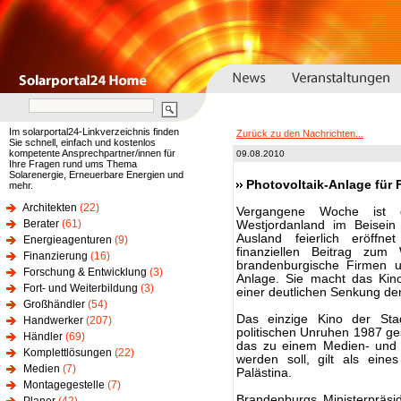
Im solarportal24-Linkverzeichnis finden
Zurück zu den Nachrichten...
Sie schnell, einfach und kostenlos
kompetente Ansprechpartner/innen für
09.08.2010
Ihre Fragen rund ums Thema
Solarenergie, Erneuerbare Energien und
Photovoltaik-Anlage für F
mehr.
Architekten
(22)
Vergangene Woche ist d
Berater
(61)
Westjordanland im Beisei
Ausland feierlich eröffn
Energieagenturen
(9)
finanziellen Beitrag zu
Finanzierung
(16)
brandenburgische Firmen u
Forschung & Entwicklung
(3)
Anlage. Sie macht das Kin
Fort- und Weiterbildung
(3)
einer deutlichen Senkung de
Großhändler
(54)
Das einzige Kino der Sta
Handwerker
(207)
politischen Unruhen 1987 g
Händler
(69)
das zu einem Medien- und 
Komplettlösungen
(22)
werden soll, gilt als eines
Medien
(7)
Palästina.
Montagegestelle
(7)
Brandenburgs Ministerpräsid