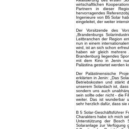
Realisierung des ersten Sol
wirtschaftlichen Kooperati
Partnern in dieser Regi
hervorragendes Referenzobje
Ingenieure von B5 Solar ha
eingeleitet, der weiter intens
Der Vorsitzende des Vors
„Brandenburgs Solarindustr
Leitbranchen der Region en
nun in einem internationalem
wird, ist an sich schon erfre
haben wir gleich mehrere 
Brandenburg liegendes Spon
mit dem Kino in Jenin nun 
Palästina gestartet werden k
Der Palästinensische Pro
erklärten in Jenin: „Das Sol
Betriebskosten und stärkt 
unserem Solardach ist, dass 
sondern uns auch unabhängi
sein sollte oder nicht - die 
weiter. Das ist wunderbar
sehr herzlich dafür, dass si
B 5 Solar-Geschäftsführer 
Charakters habe ich mich se
Unterstützung der Bosch 
Solaranlage zur Verfügung ge