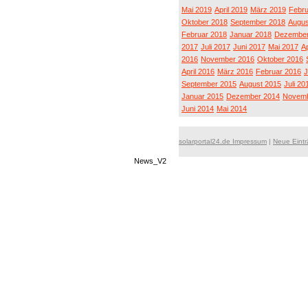
Mai 2019
April 2019
März 2019
Febru
Oktober 2018
September 2018
Augus
Februar 2018
Januar 2018
Dezember
2017
Juli 2017
Juni 2017
Mai 2017
Ap
2016
November 2016
Oktober 2016
April 2016
März 2016
Februar 2016
J
September 2015
August 2015
Juli 20
Januar 2015
Dezember 2014
Novemb
Juni 2014
Mai 2014
solarportal24.de Impressum
|
Neue Eint
News_V2