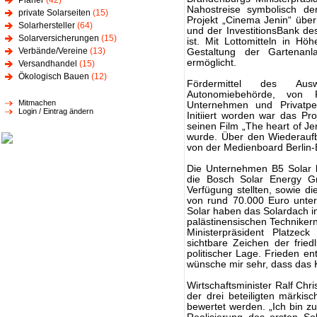
Planer
(42)
Nahostreise symbolisch de
private Solarseiten
(15)
Projekt „Cinema Jenin“ übe
Solarhersteller
(64)
und der InvestitionsBank d
Solarversicherungen
(15)
ist. Mit Lottomitteln in H
Verbände/Vereine
(13)
Gestaltung der Gartenanl
ermöglicht.
Versandhandel
(15)
Ökologisch Bauen
(12)
Fördermittel des Ausw
Autonomiebehörde, von 
Mitmachen
Unternehmen und Privatpe
Login / Eintrag ändern
Initiiert worden war das Pr
seinen Film „The heart of J
wurde. Über den Wiederaufb
von der Medienboard Berlin
Die Unternehmen B5 Solar
die Bosch Solar Energy Gr
Verfügung stellten, sowie d
von rund 70.000 Euro unter
Solar haben das Solardach 
palästinensischen Technikern i
Ministerpräsident Platzec
sichtbare Zeichen der fried
politischer Lage. Frieden ent
wünsche mir sehr, dass das K
Wirtschaftsminister Ralf Chr
der drei beteiligten märki
bewertet werden. „Ich bin zu