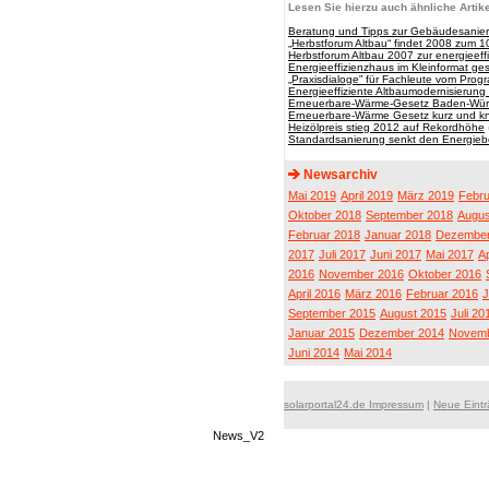
Lesen Sie hierzu auch ähnliche Artike
Beratung und Tipps zur Gebäudesanier
„Herbstforum Altbau“ findet 2008 zum 10
Herbstforum Altbau 2007 zur energieeff
Energieeffizienzhaus im Kleinformat ge
„Praxisdialoge” für Fachleute vom Prog
Energieeffiziente Altbaumodernisierung
Erneuerbare-Wärme-Gesetz Baden-Wür
Erneuerbare-Wärme Gesetz kurz und kn
Heizölpreis stieg 2012 auf Rekordhöhe
Standardsanierung senkt den Energiebe
Newsarchiv
Mai 2019
April 2019
März 2019
Febru
Oktober 2018
September 2018
Augus
Februar 2018
Januar 2018
Dezember
2017
Juli 2017
Juni 2017
Mai 2017
Ap
2016
November 2016
Oktober 2016
April 2016
März 2016
Februar 2016
J
September 2015
August 2015
Juli 20
Januar 2015
Dezember 2014
Novemb
Juni 2014
Mai 2014
solarportal24.de Impressum
|
Neue Eint
News_V2