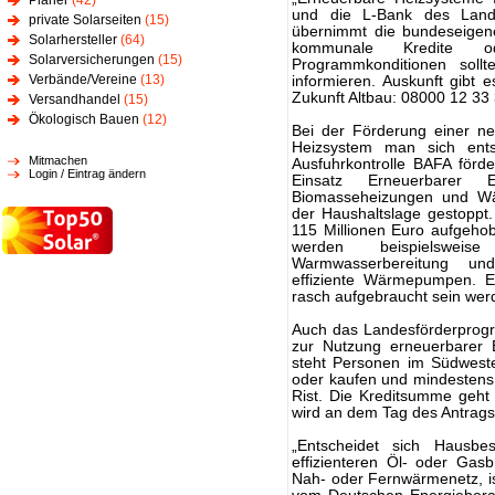
Planer
(42)
und die L-Bank des Lande
private Solarseiten
(15)
übernimmt die bundeseigene
Solarhersteller
(64)
kommunale Kredite o
Solarversicherungen
(15)
Programmkonditionen sollt
Verbände/Vereine
(13)
informieren. Auskunft gibt 
Zukunft Altbau: 08000 12 33 
Versandhandel
(15)
Ökologisch Bauen
(12)
Bei der Förderung einer ne
Heizsystem man sich ents
Mitmachen
Ausfuhrkontrolle BAFA för
Login / Eintrag ändern
Einsatz Erneuerbarer E
Biomasseheizungen und W
der Haushaltslage gestoppt.
115 Millionen Euro aufgehobe
werden beispielswei
Warmwasserbereitung und
effiziente Wärmepumpen. Es
rasch aufgebraucht sein wer
Auch das Landesförderprogr
zur Nutzung erneuerbarer E
steht Personen im Südweste
oder kaufen und mindestens
Rist. Die Kreditsumme geht
wird an dem Tag des Antragse
„Entscheidet sich Hausbes
effizienteren Öl- oder Gas
Nah- oder Fernwärmenetz, i