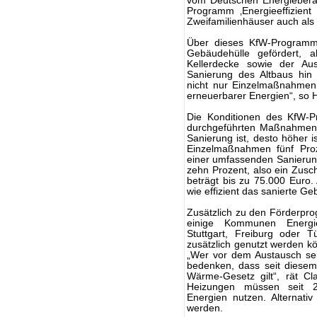
vom Deutschen Energieberat
Programm ‚Energieeffizient
Zweifamilienhäuser auch als
Über dieses KfW-Program
Gebäudehülle gefördert,
Kellerdecke sowie der Au
Sanierung des Altbaus hin
nicht nur Einzelmaßnahmen 
erneuerbarer Energien“, so
Die Konditionen des KfW-
durchgeführten Maßnahmen.
Sanierung ist, desto höher i
Einzelmaßnahmen fünf Proz
einer umfassenden Sanierung
zehn Prozent, also ein Zusc
beträgt bis zu 75.000 Euro.
wie effizient das sanierte Ge
Zusätzlich zu den Förderpr
einige Kommunen Energiee
Stuttgart, Freiburg oder 
zusätzlich genutzt werden kö
„Wer vor dem Austausch sein
bedenken, dass seit diese
Wärme-Gesetz gilt“, rät Cla
Heizungen müssen seit 2
Energien nutzen. Alterna
werden.