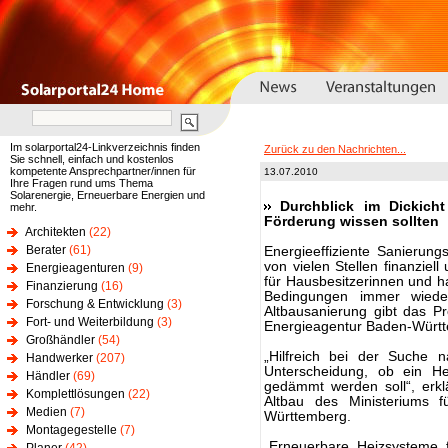
Im solarportal24-Linkverzeichnis finden
Zurück zu den Nachrichten...
Sie schnell, einfach und kostenlos
kompetente Ansprechpartner/innen für
13.07.2010
Ihre Fragen rund ums Thema
Solarenergie, Erneuerbare Energien und
Durchblick im Dickicht
mehr.
Förderung wissen sollten
Architekten
(22)
Berater
(61)
Energieeffiziente Sanieru
von vielen Stellen finanziell
Energieagenturen
(9)
für Hausbesitzerinnen und ha
Finanzierung
(16)
Bedingungen immer wiede
Forschung & Entwicklung
(3)
Altbausanierung gibt das P
Fort- und Weiterbildung
(3)
Energieagentur Baden-Württ
Großhändler
(54)
„Hilfreich bei der Suche
Handwerker
(207)
Unterscheidung, ob ein He
Händler
(69)
gedämmt werden soll“, erk
Komplettlösungen
(22)
Altbau des Ministeriums 
Medien
(7)
Württemberg.
Montagegestelle
(7)
„Erneuerbare Heizsysteme 