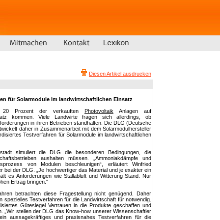
Diesen Artikel ausdrucken
hren für Solarmodule im landwirtschaftlichen Einsatz
d 20 Prozent der verkauften
Photovoltaik
Anlagen auf
satz kommen. Viele Landwirte fragen sich allerdings, ob
forderungen in ihren Betrieben standhalten. Die DLG (Deutsche
ntwickelt daher in Zusammenarbeit mit dem Solarmodulhersteller
siertes Testverfahren für Solarmodule im landwirtschaftlichen
tadt simuliert die DLG die besonderen Bedingungen, die
haftsbetrieben aushalten müssen. „Ammoniakdämpfe und
gsprozess von Modulen beschleunigen“, erläutert Winfried
er bei der DLG. „Je hochwertiger das Material und je exakter ein
hält es Anforderungen wie Stallabluft und Witterung Stand. Nur
hen Ertrag bringen.“
ahren betrachten diese Fragestellung nicht genügend. Daher
spezielles Testverfahren für die Landwirtschaft für notwendig.
disiertes Gütesiegel Vertrauen in die Produkte geschaffen und
en. „Wir stellen der DLG das Know-how unserer Wissenschaftler
in aussagekräftiges und praxisnahes Testverfahren für die