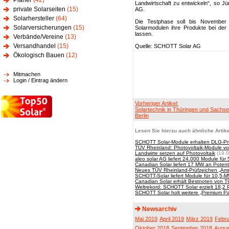
Planer
(42)
Landwirtschaft zu entwickeln“, so 
private Solarseiten
(15)
AG.
Solarhersteller
(64)
Die Testphase soll bis November
Solarversicherungen
(15)
Solarmodulen ihre Produkte bei der
lassen.
Verbände/Vereine
(13)
Versandhandel
(15)
Quelle: SCHOTT Solar AG
Ökologisch Bauen
(12)
Mitmachen
Login / Eintrag ändern
Vorheriger Artikel:
Solartechnik in Thüringen und Sachse
Berlin
Lesen Sie hierzu auch ähnliche Artike
SCHOTT Solar-Module erhalten DLG-Pr
TÜV Rheinland: Photovoltaik-Module 
Landwirte setzen auf Photovoltaik
(19.0
aleo solar AG liefert 24.000 Module für 
Canadian Solar liefert 17 MW an Potent
Neues TÜV Rheinland-Prüfzeichen „Amm
SCHOTT-Solar liefert Module für 10,5-
Canadian Solar erhält Bestnoten von 
Weltrekord: SCHOTT Solar erzielt 18,2 
SCHOTT Solar holt weitere „Premium Pa
Newsarchiv
Mai 2019
April 2019
März 2019
Febru
Oktober 2018
September 2018
Augus