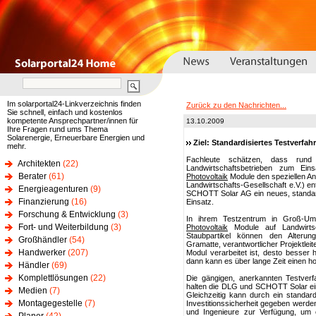
Im solarportal24-Linkverzeichnis finden
Zurück zu den Nachrichten...
Sie schnell, einfach und kostenlos
kompetente Ansprechpartner/innen für
13.10.2009
Ihre Fragen rund ums Thema
Solarenergie, Erneuerbare Energien und
Ziel: Standardisiertes Testverfa
mehr.
Fachleute schätzen, dass run
Architekten
(22)
Landwirtschaftsbetrieben zum Ein
Berater
(61)
Photovoltaik
Module den speziellen An
Landwirtschafts-Gesellschaft e.V.) e
Energieagenturen
(9)
SCHOTT Solar AG ein neues, standardi
Finanzierung
(16)
Einsatz.
Forschung & Entwicklung
(3)
In ihrem Testzentrum in Groß-Ums
Fort- und Weiterbildung
(3)
Photovoltaik
Module auf Landwirtsc
Staubpartikel können den Alterun
Großhändler
(54)
Gramatte, verantwortlicher Projektleit
Handwerker
(207)
Modul verarbeitet ist, desto besser 
dann kann es über lange Zeit einen ho
Händler
(69)
Komplettlösungen
(22)
Die gängigen, anerkannten Testverf
halten die DLG und SCHOTT Solar ein 
Medien
(7)
Gleichzeitig kann durch ein standar
Montagegestelle
(7)
Investitionssicherheit gegeben werd
und Ingenieure zur Verfügung, um e