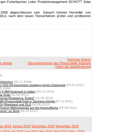
Jürgen Fortenbacher, Leiter Produktmanagement SCHOTT Solar
 2009 abgeschlossen sein. Danach können Hersteller von
 DLG nach dem neuen Testverfahren prüfen und zertifizieren
Nächster Artikel:
n-Anhalt
Steuereinnahmen aus Photovoltaik-Industrie
höher als Solarförderung
l:
üfzeichen
(26.10.2009)
von SOLON besonders resistent gegen Ammoniak
(09.02.2011)
5.2009)
5,5 MW-Solarpark in Italien
(06.12.2010)
ia Solar
(21.06.2012)
onia Resistance Tested“
(21.05.2010)
MWp-Photovoltaik-Park in Sachsen-Anhalt
(07.11.2011)
TÜV Rheinland und DLG
(09.08.2012)
Prozent Wirkungsgrad auf der Aperturfläche
(06.09.2011)
rtner“ an Bord
(02.03.2012)
ar 2019
Januar 2019
Dezember 2018
November 2018
t 2018
Juli 2018
Juni 2018
Mai 2018
April 2018
März 2018