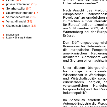
Planer
(42)
Unternehmen werden?
private Solarseiten
(15)
Solarhersteller
(64)
Nach Ansicht des Freiburg
Solarversicherungen
(15)
europäischen Industriepol
Verbände/Vereine
(13)
Revolution“ zu ermöglichen 
zu machen. Auf der internati
Versandhandel
(15)
für Europa“ soll den aktuell
Ökologisch Bauen
(12)
am 5. November 2009, ab 10
Württemberg bei der Europä
Mitmachen
Brüssel.
Login / Eintrag ändern
Den Eröffnungsvortrag wir
Kommissar für Unternehmen 
die europäische Perspek
amerikanischen Regieru
diskutieren. Gemeinsam werfe
und Grenzen einer nachhaltig
Unter diesem übergeordn
hochrangige internationa
Wissenschaft in Workshops 
und Wirtschaftspolitik spr
erneuerbaren Energien, de
verantwortlichen Hande
Responsibility) und des Res
Industriepolitik?
Im Anschluss erörtern di
Automobilindustrie die Praxis