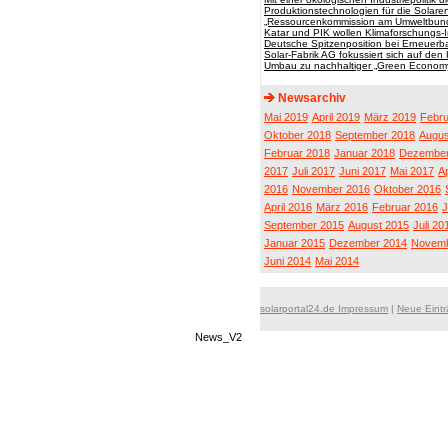
Produktionstechnologien für die Solare
„Ressourcenkommission am Umweltbun
Katar und PIK wollen Klimaforschungs-I
Deutsche Spitzenposition bei Erneuerb
Solar-Fabrik AG fokussiert sich auf de
Umbau zu nachhaltiger „Green Econom
Newsarchiv
Mai 2019
April 2019
März 2019
Febru
Oktober 2018
September 2018
Augus
Februar 2018
Januar 2018
Dezember
2017
Juli 2017
Juni 2017
Mai 2017
Ap
2016
November 2016
Oktober 2016
April 2016
März 2016
Februar 2016
J
September 2015
August 2015
Juli 20
Januar 2015
Dezember 2014
Novemb
Juni 2014
Mai 2014
solarportal24.de Impressum
|
Neue Eint
News_V2