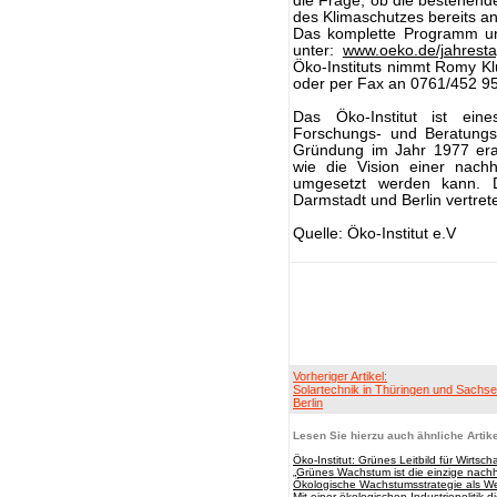
die Frage, ob die bestehen
des Klimaschutzes bereits a
Das komplette Programm und
unter:
www.oeko.de/jahrest
Öko-Instituts nimmt Romy Kl
oder per Fax an 0761/452 9
Das Öko-Institut ist ein
Forschungs- und Beratungsin
Gründung im Jahr 1977 erar
wie die Vision einer nachh
umgesetzt werden kann. Da
Darmstadt und Berlin vertret
Quelle: Öko-Institut e.V
Vorheriger Artikel:
Solartechnik in Thüringen und Sachse
Berlin
Lesen Sie hierzu auch ähnliche Artike
Öko-Institut: Grünes Leitbild für Wirtsc
„Grünes Wachstum ist die einzige nachh
Ökologische Wachstumsstrategie als We
Mit einer ökologischen Industriepolitik