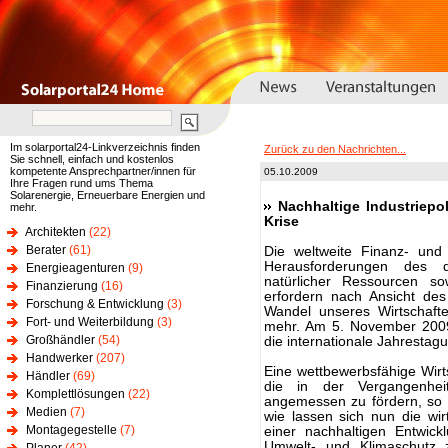
Im solarportal24-Linkverzeichnis finden
Zurück zu den Nachrichten...
Sie schnell, einfach und kostenlos
kompetente Ansprechpartner/innen für
05.10.2009
Ihre Fragen rund ums Thema
Solarenergie, Erneuerbare Energien und
Nachhaltige Industriepo
mehr.
Krise
Architekten
(22)
Berater
(61)
Die weltweite Finanz- und
Herausforderungen des 
Energieagenturen
(9)
natürlicher Ressourcen so
Finanzierung
(16)
erfordern nach Ansicht des
Forschung & Entwicklung
(3)
Wandel unseres Wirtschaft
Fort- und Weiterbildung
(3)
mehr. Am 5. November 2009 
Großhändler
(54)
die internationale Jahrestagu
Handwerker
(207)
Eine wettbewerbsfähige Wirtsch
Händler
(69)
die in der Vergangenhei
Komplettlösungen
(22)
angemessen zu fördern, so d
Medien
(7)
wie lassen sich nun die wirt
Montagegestelle
(7)
einer nachhaltigen Entwic
Umwelt- und Klimaschutz z