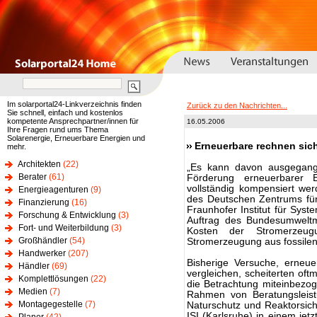
Im solarportal24-Linkverzeichnis finden
Zurück zu den Nachrichten...
Sie schnell, einfach und kostenlos
kompetente Ansprechpartner/innen für
16.05.2006
Ihre Fragen rund ums Thema
Solarenergie, Erneuerbare Energien und
Erneuerbare rechnen sich
mehr.
Architekten
(22)
„Es kann davon ausgegan
Berater
(61)
Förderung erneuerbarer 
vollständig kompensiert we
Energieagenturen
(9)
des Deutschen Zentrums für
Finanzierung
(16)
Fraunhofer Institut für Syst
Forschung & Entwicklung
(3)
Auftrag des Bundesumweltmi
Fort- und Weiterbildung
(3)
Kosten der Stromerzeug
Großhändler
(54)
Stromerzeugung aus fossilen
Handwerker
(207)
Bisherige Versuche, erneue
Händler
(69)
vergleichen, scheiterten oft
Komplettlösungen
(22)
die Betrachtung miteinbezo
Medien
(7)
Rahmen von Beratungsleist
Montagegestelle
(7)
Naturschutz und Reaktorsic
ISI (Karlsruhe) in einem jet