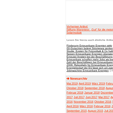
Vorheriger Artikel:
Stiftung Warentest: „Gut“ für die meis
Solarmodule
Lesen Sie hierzu auch ähnliche Artike
Förderung Erneuerbarer Energien wirkt
ISI-Gutachten belegt Strompreis senk
Studie: Kosten für Fotovoltaik & Co hal
Nutzen Erneuerbarer Energien überwieg
Erneuter Anstieg bei der Beschäftigung
Erneuerbare schaffen mehr Jobs als 
Zahl der Beschäftigen bei Erneuerbaren
2006: Rekordjahr für Erneuerbare Ener
Energiebedarf der EU lässt sich um zwei
Jobmaschine Erneuerbare Energien
(24
Newsarchiv
Mai 2019
April 2019
März 2019
Febru
Oktober 2018
September 2018
Augus
Februar 2018
Januar 2018
Dezember
2017
Juli 2017
Juni 2017
Mai 2017
Ap
2016
November 2016
Oktober 2016
April 2016
März 2016
Februar 2016
J
September 2015
August 2015
Juli 20