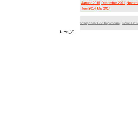
Januar 2015
Dezember 2014
Novemb
Juni 2014
Mai 2014
solarportal24.de Impressum
|
Neue Eint
News_V2