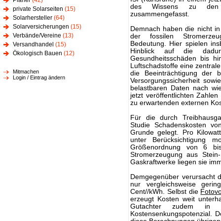
Planer
(42)
des Wissens zu den 
private Solarseiten
(15)
zusammengefasst.
Solarhersteller
(64)
Solarversicherungen
(15)
Demnach haben die nicht in
Verbände/Vereine
(13)
der fossilen Stromerzeu
Bedeutung. Hier spielen in
Versandhandel
(15)
Hinblick auf die dadu
Ökologisch Bauen
(12)
Gesundheitsschäden bis hin
Luftschadstoffe eine zentrale
Mitmachen
die Beeinträchtigung der b
Login / Eintrag ändern
Versorgungssicherheit sowi
belastbaren Daten nach wie 
jetzt veröffentlichten Zahle
zu erwartenden externen Kos
Für die durch Treibhausga
Studie Schadenskosten vo
Grunde gelegt. Pro Kilowa
unter Berücksichtigung m
Größenordnung von 6 bis
Stromerzeugung aus Stein-
Gaskraftwerke liegen sie im
Demgegenüber verursacht d
nur vergleichsweise geri
Cent//kWh. Selbst die
Fotovo
erzeugt Kosten weit unterha
Gutachter zudem in d
Kostensenkungspotenzial. D