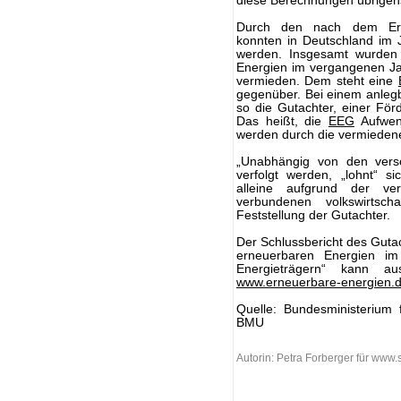
diese Berechnungen übrigens
Durch den nach dem Erne
konnten in Deutschland im
werden. Insgesamt wurden
Energien im vergangenen Ja
vermieden. Dem steht eine
gegenüber. Bei einem anlegb
so die Gutachter, einer Fö
Das heißt, die
EEG
Aufwen
werden durch die vermiedene
„Unabhängig von den vers
verfolgt werden, „lohnt“ s
alleine aufgrund der v
verbundenen volkswirtscha
Feststellung der Gutachter.
Der Schlussbericht des Gut
erneuerbaren Energien im
Energieträgern“ kann 
www.erneuerbare-energien.
Quelle: Bundesministerium 
BMU
Autorin: Petra Forberger für www.