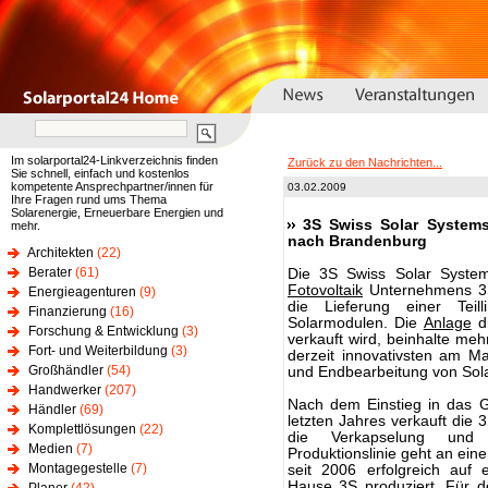
Im solarportal24-Linkverzeichnis finden
Zurück zu den Nachrichten...
Sie schnell, einfach und kostenlos
kompetente Ansprechpartner/innen für
03.02.2009
Ihre Fragen rund ums Thema
Solarenergie, Erneuerbare Energien und
3S Swiss Solar Systems 
mehr.
nach Brandenburg
Architekten
(22)
Berater
(61)
Die 3S Swiss Solar System
Fotovoltaik
Unternehmens 3S 
Energieagenturen
(9)
die Lieferung einer Teill
Finanzierung
(16)
Solarmodulen. Die
Anlage
di
Forschung & Entwicklung
(3)
verkauft wird, beinhalte meh
Fort- und Weiterbildung
(3)
derzeit innovativsten am Ma
Großhändler
(54)
und Endbearbeitung von Sol
Handwerker
(207)
Nach dem Einstieg in das G
Händler
(69)
letzten Jahres verkauft die 3
Komplettlösungen
(22)
die Verkapselung und 
Medien
(7)
Produktionslinie geht an ein
Montagegestelle
(7)
seit 2006 erfolgreich auf
Hause 3S produziert. Für d