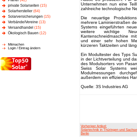
Planer
(42)
Unternehmen nun eine Teill
private Solarseiten
(15)
zahlreiche technologische N
Solarhersteller
(64)
Solarversicherungen
(15)
Die neuartige Produktion
Verbände/Vereine
(13)
mehrere Laminierstraßen de
Systems eingeführten neue
Versandhandel
(15)
weitere wichtige Neue
Ökologisch Bauen
(12)
Kantenschneidmaschine mit
und einer sehr hohen Mess
Mitmachen
kürzeren Taktzeiten und län
Login / Eintrag ändern
Ein Modultester des Typs Su
in der Lichtverteilung und d
des Modulsorters von Pasan 
Swiss Solar Systems wei
Modulmessungen durchgef
außerdem ein effizientes Ha
Quelle: 3S Industries AG
Vorheriger Artikel:
Solartechnik in Thüringen und Sachse
Berlin