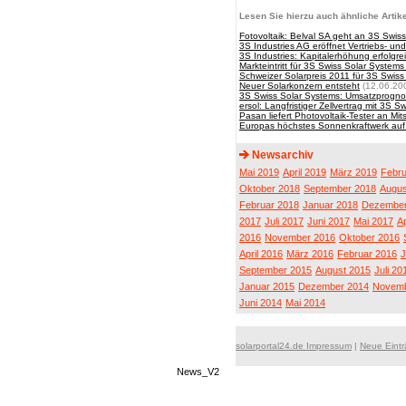
Lesen Sie hierzu auch ähnliche Artike
Fotovoltaik: Belval SA geht an 3S Swi
3S Industries AG eröffnet Vertriebs- un
3S Industries: Kapitalerhöhung erfolgr
Markteintritt für 3S Swiss Solar Systems
Schweizer Solarpreis 2011 für 3S Swis
Neuer Solarkonzern entsteht
(12.06.20
3S Swiss Solar Systems: Umsatzprogn
ersol: Langfristiger Zellvertrag mit 3S 
Pasan liefert Photovoltaik-Tester an Mi
Europas höchstes Sonnenkraftwerk auf
Newsarchiv
Mai 2019
April 2019
März 2019
Febru
Oktober 2018
September 2018
Augus
Februar 2018
Januar 2018
Dezember
2017
Juli 2017
Juni 2017
Mai 2017
Ap
2016
November 2016
Oktober 2016
April 2016
März 2016
Februar 2016
J
September 2015
August 2015
Juli 20
Januar 2015
Dezember 2014
Novemb
Juni 2014
Mai 2014
solarportal24.de Impressum
|
Neue Eint
News_V2