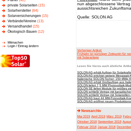
Planer
(42)
nun abgeschlossene Vertrag s
private Solarseiten
(15)
aussichtsreichen Zukunftsma
Solarhersteller
(64)
Solarversicherungen
(15)
Quelle: SOLON AG
Verbände/Vereine
(13)
Versandhandel
(15)
Ökologisch Bauen
(12)
Mitmachen
Login / Eintrag ändern
Vorheriger Artikel:
Frühjahr ist günstiger Zeitpunkt für n
mit Solaranlage
Lesen Sie hierzu auch ähnliche Artike
SOLON AG erhält Auftrag für Solarkraft
SOLON AG errichtet weitere Megawatt-K
Italienische SOLON-Tocher: 150 MWp Kra
SOLON AG erhält Großauftrag aus Ital
SOLON liefert 7,5 MW Photovoltaik-Mo
SOLON SE liefert Module für größtes ei
SOLON schließt Vertrag mit kanadischem
SOLON schließt Vertrag mit Solarzellen
SOLON AG baut 44 MW-Fotovoltaik-Kraf
SOLON AG eröffnet neuen Produktionss
Newsarchiv
Mai 2019
April 2019
März 2019
Febru
Oktober 2018
September 2018
Augus
Februar 2018
Januar 2018
Dezember