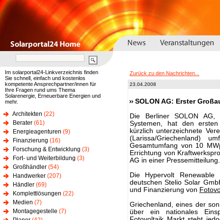
Im solarportal24-Linkverzeichnis finden
Zurück zu den Nachrichten...
Sie schnell, einfach und kostenlos
kompetente Ansprechpartner/innen für
23.04.2008
Ihre Fragen rund ums Thema
Solarenergie, Erneuerbare Energien und
SOLON AG: Erster Großau
mehr.
Architekten
(22)
Die Berliner SOLON AG, 
Berater
(61)
Systemen, hat den ersten 
kürzlich unterzeichnete Ve
Energieagenturen
(9)
(Larissa/Griechenland) 
Finanzierung
(16)
Gesamtumfang von 10 MWp i
Forschung & Entwicklung
(3)
Errichtung von Kraftwerkspr
Fort- und Weiterbildung
(3)
AG in einer Pressemitteilung.
Großhändler
(54)
Die Hypervolt Renewable 
Handwerker
(207)
deutschen Stelio Solar Gmb
Händler
(69)
und Finanzierung von
Fotovo
Komplettlösungen
(22)
Medien
(7)
Griechenland, eines der son
Montagegestelle
(7)
über ein nationales Einsp
Fotovoltaik
Markt steht jedo