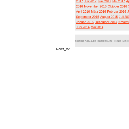
2017
Juli 2017
Juni 2017
Mai 2017
Ap
2016
November 2016
Oktober 2016
April 2016
März 2016
Februar 2016
J
September 2015
August 2015
Juli 20
Januar 2015
Dezember 2014
Novemb
Juni 2014
Mai 2014
solarportal24.de Impressum
|
Neue Eint
News_V2