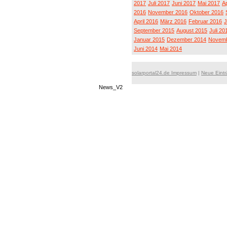
2017
Juli 2017
Juni 2017
Mai 2017
Ap
2016
November 2016
Oktober 2016
April 2016
März 2016
Februar 2016
J
September 2015
August 2015
Juli 20
Januar 2015
Dezember 2014
Novemb
Juni 2014
Mai 2014
solarportal24.de Impressum
|
Neue Eint
News_V2