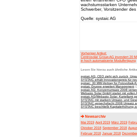
einen erfahrenen CFO gewin
wachstumsstarken Unternehme
Schwerber, Vorsitzender des 
Quelle: systaic AG
Vorheriger Artikel:
Centrosolar Group AG investiert 20 Mi
in hoch automatisierte Modulfertigung
Lesen Sie hierzu auch ähnliche Artike
systaic AG: CEO zieht sich zurück, Umsa
SYSTAIC erhält Innovationspreis für n
systaic: 30 MW-Vertrag für Fotovoltaik-
systaic Gruppe erweitert Management
(
systaic AG: Konzernumsatz 2008 versec
Webasto Solar GmbH startet mit vollen
systaic AG/Webasto Solar: Kartellamt g
SYSTAIC mit starkem Umsatz- und Gewi
SYSTAIC versechsfacht 2008 Umsatz auf
SYSTAIC beschließt Kapitalerhöhung z
Newsarchiv
Mai 2019
April 2019
März 2019
Febru
Oktober 2018
September 2018
Augus
Februar 2018
Januar 2018
Dezember