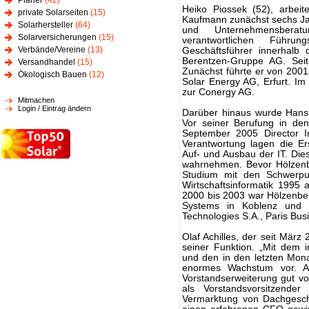
Planer
(42)
Heiko Piossek (52), arbei
private Solarseiten
(15)
Kaufmann zunächst sechs Jahr
Solarhersteller
(64)
und Unternehmensberat
Solarversicherungen
(15)
verantwortlichen Führ
Verbände/Vereine
(13)
Geschäftsführer innerhalb
Berentzen-Gruppe AG. Seit
Versandhandel
(15)
Zunächst führte er von 2001 
Ökologisch Bauen
(12)
Solar Energy AG, Erfurt. I
zur Conergy AG.
Mitmachen
Login / Eintrag ändern
Darüber hinaus wurde Hans-
Vor seiner Berufung in den
September 2005 Director In
Verantwortung lagen die Er
Auf- und Ausbau der IT. Die
wahrnehmen. Bevor Hölzenbe
Studium mit den Schwerpu
Wirtschaftsinformatik 1995 
2000 bis 2003 war Hölzenbe
Systems in Koblenz und
Technologies S.A., Paris Bu
Olaf Achilles, der seit März 
seiner Funktion. „Mit dem i
und den in den letzten Mona
enormes Wachstum vor. Au
Vorstandserweiterung gut vor
als Vorstandsvorsitzende
Vermarktung von Dachgesch