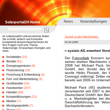
Im solarportal24-Linkverzeichnis finden
Zurück zu den Nachrichten...
Sie schnell, einfach und kostenlos
kompetente Ansprechpartner/innen für
04.04.2008
Ihre Fragen rund ums Thema
Solarenergie, Erneuerbare Energien und
systaic AG erweitert Vor
mehr.
Architekten
(22)
Der
Fotovoltaik
Konzern sys
Berater
(61)
seines starken Wachstums de
2008 hat Michael Pack, bis
Energieagenturen
(9)
GmbH, den Vorsitz des V
Finanzierung
(16)
wurde Heiko Piossek, der b
Forschung & Entwicklung
(3)
Conergy) mitbringt. Dritter 
Fort- und Weiterbildung
(3)
bereits seit 2005 im Untern
Großhändler
(54)
Michael Pack (45) studiert
Handwerker
(207)
verantwortet seit 2007 in de
Händler
(69)
Deutschland GmbH den Bere
Komplettlösungen
(22)
u. a. Marketingleiter bei d
Medien
(7)
Geschäftsführung der Velu
Montagegestelle
(7)
Dachwohnfenstern.