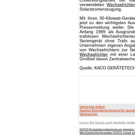
Entwicklungsarbeit bei 
verwendeten
Wechselrichte
Solarstromerzeugung.
Mit ihren 30-Kilowatt-Ger
jetzt zu den wichtigsten Aus
Pressemeldung weiter. Di
Anfang 1999 als Ausgründ
trafolosen Wechselrichter
Seriengerät ohne Trafo a
Unternehmen eigenen Angabe
von Wechselrichtern zur N
Wechselrichter
mit einer Le
Großteil davon Zentralwechse
Quelle: KACO GERÄTETEC
Vorheriger Artikel:
Autarke Energieversorgung für ausge
Verbraucher
Lesen Sie hierzu auch ähnliche Artike
KACO-Entwicklungsingenieure steigern 
Wechselrichterhersteller KACO erzielt