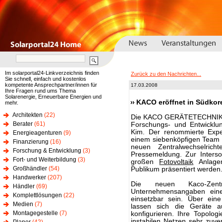
Im solarportal24-Linkverzeichnis finden
Zurück zu den Nachrichten...
Sie schnell, einfach und kostenlos
kompetente Ansprechpartner/innen für
17.03.2008
Ihre Fragen rund ums Thema
Solarenergie, Erneuerbare Energien und
KACO eröffnet in Südko
mehr.
Architekten
(22)
Die KACO GERÄTETECHNIK G
Berater
(61)
Forschungs- und Entwicklun
Kim. Der renommierte Expert
Energieagenturen
(9)
einem siebenköpfigen Team 
Finanzierung
(16)
neuen Zentralwechselric
Forschung & Entwicklung
(3)
Pressemeldung. Zur Interso
Fort- und Weiterbildung
(3)
großen
Fotovoltaik
Anlagen
Großhändler
(54)
Publikum präsentiert werden
Handwerker
(207)
Die neuen Kaco-Zentr
Händler
(69)
Unternehmensangaben ein
Komplettlösungen
(22)
einsetzbar sein. Über ein
Medien
(7)
lassen sich die Geräte au
Montagegestelle
(7)
konfigurieren. Ihre Topolog
instabilen Netzen sehr zuver