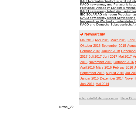
KACO-Zentralwechselrichter jetzt mit i
KACO new energy und Panasonic koop
Fotovoltaik-Anlage im Landkreis Milten
KACO new energy liefert Wechselrichter
IBC SOLAR AG mit neuen Produkten auf
KACO new energy startet Seminarreih
Neckarsulmer Wechselrichterhersteller 
KACO und Deutsche Solargesellschaft re
Newsarchiv
Mai 2019
April 2019
März 2019
Febru
Oktober 2018
September 2018
Augus
Februar 2018
Januar 2018
Dezember
2017
Juli 2017
Juni 2017
Mai 2017
Ap
2016
November 2016
Oktober 2016
April 2016
März 2016
Februar 2016
J
September 2015
August 2015
Juli 20
Januar 2015
Dezember 2014
Novemb
Juni 2014
Mai 2014
solarportal24.de Impressum
|
Neue Eint
News_V2