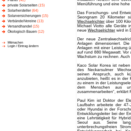
Planer
(42)
Menüführung und eine hohe Re
private Solarseiten
(15)
Solarhersteller
(64)
Das Forschungs- und Entwic
Solarversicherungen
(15)
Seongnam 20 Kilometer süd
Verbände/Vereine
(13)
Wechselrichter
über 100 Kilo
Michael Viotto alle Geräte i
Versandhandel
(15)
neue
Wechselrichter
wird in 
Ökologisch Bauen
(12)
Der neue Zentralwechselric
Mitmachen
Anlagen dimensioniert. Die k
Login / Eintrag ändern
Anlagen mit einer Leistung
auf rund 880 Megawatt. Vor a
Wachstum zu rechnen. Auch 
Kaco Solar Korea ist neben 
des Neckarsulmer Wechselr
seinen Anspruch, auch kün
anzubieten, heißt es in der 
zu einem in der Leistungsele
dem Menschen aus unter
zusammenarbeiten“, erklärt 
Paul Kim ist Doktor der Ele
Laufbahn arbeitete der 47
oder Hyundai in der Forsch
Entwicklungsleiter bei der E
eine Lehrtätigkeit für Hybr
Seoul aus. Seine lang
unterbrechungsfreien Stro