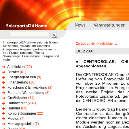
Im solarportal24-Linkverzeichnis finden
Zurück zu den Nachrichten...
Sie schnell, einfach und kostenlos
kompetente Ansprechpartner/innen für
18.12.2007
Ihre Fragen rund ums Thema
Solarenergie, Erneuerbare Energien und
mehr.
CENTROSOLAR: Größ
abgeschlossen
Architekten
(22)
Berater
(61)
Die CENTROSOLAR Group AG 
Energieagenturen
(9)
Lieferung von
Fotovoltaik
Mo
Finanzierung
(16)
von über 25 Millionen Eur
Forschung & Entwicklung
(3)
Projektentwickler im Energie
das zweite Projekt, das d
Fort- und Weiterbildung
(3)
Fotovoltaico España S.L. g
Großhändler
(54)
die CENTROSOLAR in einer P
Handwerker
(207)
Händler
(69)
Bei dem Großauftrag handelt 
Komplettlösungen
(22)
Centrosolar ist das der gr
einem einzelnen Kunden in I
Medien
(7)
Module werden noch im Deze
Montagegestelle
(7)
die Auslieferung abgeschlo