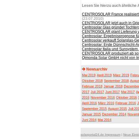
Lesen Sie hierzu auch ähnliche A
CENTROSOLAR France realisiert P
(23.07.2010)
CENTROSOLAR jetzt auch in Grie
Centrosolar Glas gründet Tochterg
CENTROSOLAR plant Lieferung 
Centrosolar: Ergebnisprognose f
Centrosolar verkauft Solarglas-Ge
Centrosolar: Erste Dünnschicht-A
Centrosolar Italia und Sunsystem
CENTROSOLAR produziert ab sofo
Qimonda Solar GmbH nicht von Ins
Newsarchiv
Mai 2019
April 2019
März 2019
Febru
Oktober 2018
September 2018
Augus
Februar 2018
Januar 2018
Dezember
2017
Juli 2017
Juni 2017
Mai 2017
Ap
2016
November 2016
Oktober 2016
April 2016
März 2016
Februar 2016
J
September 2015
August 2015
Juli 20
Januar 2015
Dezember 2014
Novemb
Juni 2014
Mai 2014
solarportal24.de Impressum
|
Neue Eint