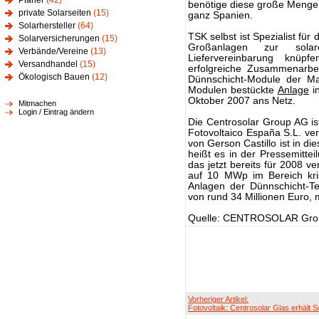
Planer
(42)
benötige diese große Menge a
private Solarseiten
(15)
ganz Spanien.
Solarhersteller
(64)
TSK selbst ist Spezialist für 
Solarversicherungen
(15)
Großanlagen zur sola
Verbände/Vereine
(13)
Liefervereinbarung knüp
Versandhandel
(15)
erfolgreiche Zusammenarbe
Ökologisch Bauen
(12)
Dünnschicht-Module der Ma
Modulen bestückte
Anlage
in
Oktober 2007 ans Netz.
Mitmachen
Login / Eintrag ändern
Die Centrosolar Group AG ist
Fotovoltaico España S.L. ver
von Gerson Castillo ist in di
heißt es in der Pressemitte
das jetzt bereits für 2008 
auf 10 MWp im Bereich kris
Anlagen der Dünnschicht-T
von rund 34 Millionen Euro, 
Quelle: CENTROSOLAR Gro
Vorheriger Artikel:
Fotovoltaik: Centrosolar Glas erhält S