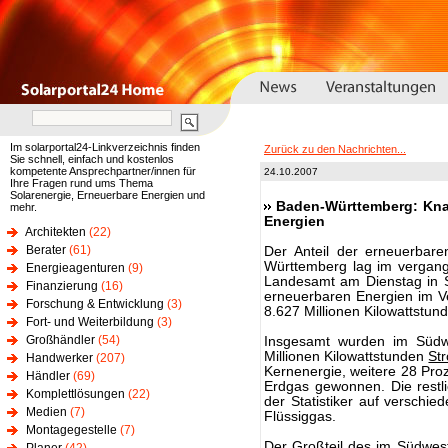
Im solarportal24-Linkverzeichnis finden
Zurück zu den Nachrichten...
Sie schnell, einfach und kostenlos
kompetente Ansprechpartner/innen für
24.10.2007
Ihre Fragen rund ums Thema
Solarenergie, Erneuerbare Energien und
Baden-Württemberg: Kna
mehr.
Energien
Architekten
(22)
Berater
(61)
Der Anteil der erneuerbar
Württemberg lag im vergang
Energieagenturen
(9)
Landesamt am Dienstag in St
Finanzierung
(16)
erneuerbaren Energien im V
Forschung & Entwicklung
(3)
8.627 Millionen Kilowattstun
Fort- und Weiterbildung
(3)
Großhändler
(54)
Insgesamt wurden im Südw
Millionen Kilowattstunden
St
Handwerker
(207)
Kernenergie, weitere 28 Pro
Händler
(69)
Erdgas gewonnen. Die restli
Komplettlösungen
(22)
der Statistiker auf verschie
Medien
(7)
Flüssiggas.
Montagegestelle
(7)
Der Großteil des im Südwes