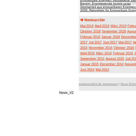
Erneuerbare Energien: Aktualisierte Da
Bayern: Energiewende kommt voran
(15
Stromanteil aus erneuerbaren Energien
2006: Rekordjahr für Erneuerbare Ener
Newsarchiv
Mai 2019
April 2019
März 2019
Febru
Oktober 2018
September 2018
Augus
Februar 2018
Januar 2018
Dezember
2017
Juli 2017
Juni 2017
Mai 2017
Ap
2016
November 2016
Oktober 2016
April 2016
März 2016
Februar 2016
J
September 2015
August 2015
Juli 20
Januar 2015
Dezember 2014
Novemb
Juni 2014
Mai 2014
solarportal24.de Impressum
|
Neue Eint
News_V2