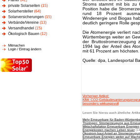
Planer
(42)
Stroms stammt mit bis zu 
private Solarseiten
(15)
Position habe die Stromer
Solarhersteller
(64)
rund 18 Prozent ausm
Solarversicherungen
(15)
Windenergie und Biogas habe
Verbände/Vereine
(13)
deutlich geringere Rolle gesp
Versandhandel
(15)
Die Atomenergie verliert na
Ökologisch Bauen
(12)
Württembergs weiter an Gewic
der Bruttostromerzeugung 
Mitmachen
1994 lag der Anteil des At
Login / Eintrag ändern
mit 61 Prozent am höchsten
Quelle: dpa, Landesportal 
Vorheriger Artikel:
KfW: CO2-Gebäudesanierungsprog
besonders wirkungsvoll
Lesen Sie hierzu auch ähnliche Artike
Mehr Erneuerbare für Baden-Württemb
Thüringen: Stromerzeugung aus Erneue
Wirtschaftsfaktor Erneuerbare Energien
Energiekosten machen Leben teuer
(14
Ökostrom baut Anteil an Stromerzeugu
Erneuerbare Energien weiter auf Wach