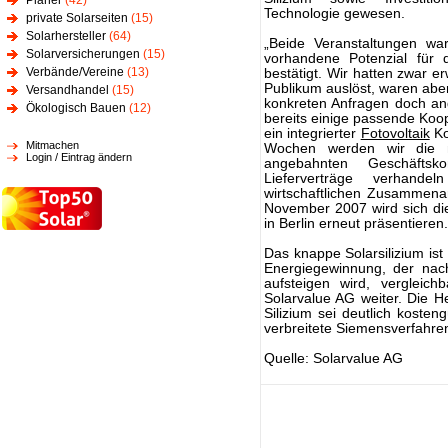
Planer
(42)
Technologie gewesen.
private Solarseiten
(15)
Solarhersteller
(64)
„Beide Veranstaltungen wa
Solarversicherungen
(15)
vorhandene Potenzial für 
Verbände/Vereine
(13)
bestätigt. Wir hatten zwar e
Publikum auslöst, waren abe
Versandhandel
(15)
konkreten Anfragen doch an
Ökologisch Bauen
(12)
bereits einige passende Koop
ein integrierter
Fotovoltaik
Ko
Mitmachen
Wochen werden wir die mi
Login / Eintrag ändern
angebahnten Geschäftskon
Lieferverträge verhande
wirtschaftlichen Zusammenar
November 2007 wird sich di
in Berlin erneut präsentieren.
Das knappe Solarsilizium is
Energiegewinnung, der nach
aufsteigen wird, vergleich
Solarvalue AG weiter. Die He
Silizium sei deutlich kosten
verbreitete Siemensverfahre
Quelle: Solarvalue AG