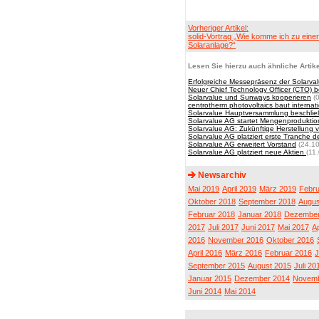
Vorheriger Artikel:
solid-Vortrag „Wie komme ich zu eine
Solaranlage?“
Lesen Sie hierzu auch ähnliche Artike
Erfolgreiche Messepräsenz der Solarva
Neuer Chief Technology Officer (CTO) 
Solarvalue und Sunways kooperieren
(0
centrotherm photovoltaics baut internat
Solarvalue Hauptversammlung beschließ
Solarvalue AG startet Mengenproduktio
Solarvalue AG: Zukünftige Herstellung vo
Solarvalue AG platziert erste Tranche d
Solarvalue AG erweitert Vorstand
(24.10
Solarvalue AG platziert neue Aktien
(11
Newsarchiv
Mai 2019
April 2019
März 2019
Febru
Oktober 2018
September 2018
Augus
Februar 2018
Januar 2018
Dezember
2017
Juli 2017
Juni 2017
Mai 2017
Ap
2016
November 2016
Oktober 2016
April 2016
März 2016
Februar 2016
J
September 2015
August 2015
Juli 20
Januar 2015
Dezember 2014
Novemb
Juni 2014
Mai 2014