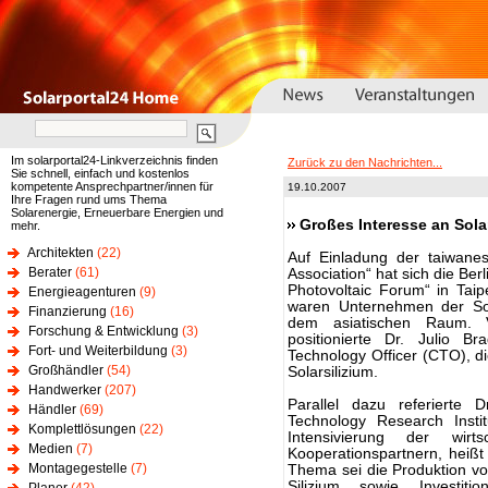
Im solarportal24-Linkverzeichnis finden
Zurück zu den Nachrichten...
Sie schnell, einfach und kostenlos
kompetente Ansprechpartner/innen für
19.10.2007
Ihre Fragen rund ums Thema
Solarenergie, Erneuerbare Energien und
Großes Interesse an Sola
mehr.
Architekten
(22)
Auf Einladung der taiwane
Berater
(61)
Association“ hat sich die Ber
Photovoltaic Forum“ in Tai
Energieagenturen
(9)
waren Unternehmen der Sol
Finanzierung
(16)
dem asiatischen Raum. V
Forschung & Entwicklung
(3)
positionierte Dr. Julio B
Fort- und Weiterbildung
(3)
Technology Officer (CTO), di
Großhändler
(54)
Solarsilizium.
Handwerker
(207)
Parallel dazu referierte 
Händler
(69)
Technology Research Instit
Komplettlösungen
(22)
Intensivierung der wirts
Medien
(7)
Kooperationspartnern, heißt 
Montagegestelle
(7)
Thema sei die Produktion vo
Silizium sowie Investiti