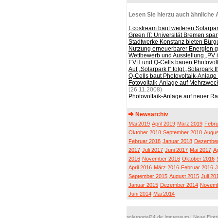
Lesen Sie hierzu auch ähnliche A
Ecostream baut weiteren Solarpar
Green IT: Universität Bremen spa
Stadtwerke Konstanz bieten Bürge
Nutzung erneuerbarer Energien g
Wettbewerb und Ausstellung „PV 
EVH und Q-Cells bauen Photovolt
Auf „Solarpark I“ folgt „Solarpark I
Q-Cells baut Photovoltaik-Anlag
Fotovoltaik-Anlage auf Mehrzweckh
(26.11.2008)
Photovoltaik-Anlage auf neuer R
Newsarchiv
Mai 2019
April 2019
März 2019
Febru
Oktober 2018
September 2018
Augus
Februar 2018
Januar 2018
Dezember
2017
Juli 2017
Juni 2017
Mai 2017
Ap
2016
November 2016
Oktober 2016
April 2016
März 2016
Februar 2016
J
September 2015
August 2015
Juli 20
Januar 2015
Dezember 2014
Novemb
Juni 2014
Mai 2014
solarportal24.de Impressum
|
Neue Eint