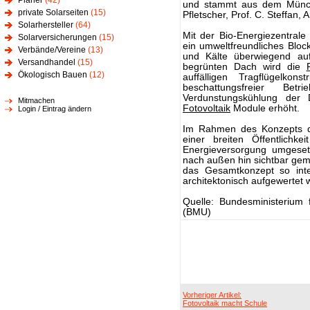
Planer
(42)
und stammt aus dem Münch
private Solarseiten
(15)
Pfletscher, Prof. C. Steffan, 
Solarhersteller
(64)
Mit der Bio-Energiezentrale 
Solarversicherungen
(15)
ein umweltfreundliches Blo
Verbände/Vereine
(13)
und Kälte überwiegend auf
Versandhandel
(15)
begrünten Dach wird die
Ökologisch Bauen
(12)
auffälligen Tragflügelkons
beschattungsfreier Be
Verdunstungskühlung der 
Mitmachen
Fotovoltaik
Module erhöht.
Login / Eintrag ändern
Im Rahmen des Konzepts der
einer breiten Öffentlichke
Energieversorgung umgeset
nach außen hin sichtbar ge
das Gesamtkonzept so inte
architektonisch aufgewertet 
Quelle: Bundesministerium 
(BMU)
Vorheriger Artikel:
Fotovoltaik macht Schule