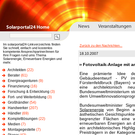
Im solarportal24-Linkverzeichnis finden
Zurück zu den Nachrichten...
Sie schnell, einfach und kostenlos
kompetente Ansprechpartner/innen für
18.10.2007
Ihre Fragen rund ums Thema
Solarenergie, Erneuerbare Energien und
mehr.
Fotovoltaik-Anlage mit a
Architekten
(22)
Eine prämierte Idee des
Berater
(61)
Gebäudeentwurf - PV im
Energieagenturen
(9)
Fürstenfeldbruck (Bayern) 
Finanzierung
(16)
eine architektonisch ne
Forschung & Entwicklung
(3)
Bundesumweltministerium stel
dem Umweltinnovationsprog
Fort- und Weiterbildung
(3)
Großhändler
(54)
Bundesumweltminister Sigm
Handwerker
(207)
Solarenergie
von Beginn an
Händler
(69)
ästhetischen Gesichtspunkte
Komplettlösungen
(22)
begrenzter Flächen eine we
erneuerbaren Energien an d
Medien
(7)
ein architektonisches Highli
Montagegestelle
(7)
Preisträgern in der Kategor