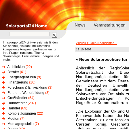
Im solarportal24-Linkverzeichnis finden
Zurück zu den Nachrichten...
Sie schnell, einfach und kostenlos
kompetente Ansprechpartner/innen für
12.10.2007
Ihre Fragen rund ums Thema
Solarenergie, Erneuerbare Energien und
Neue Solarbroschüre für
mehr.
Architekten
(22)
Anlässlich der RegioSol
Berater
(61)
Solarwirtschaft die Br
Handlungsmöglichkeiten für
Energieagenturen
(9)
Gemeinsam mit dem Deuts
Finanzierung
(16)
der Deutschen Umwelthi
Forschung & Entwicklung
(3)
Handlungsmöglichkeiten v
Fort- und Weiterbildung
(3)
Solarwärme vor Ort aktiv z
Großhändler
(54)
Entscheidungsträger in
RegioSolar-Kommunalforum i
Handwerker
(207)
Händler
(69)
„Die Explosion der Öl- und 
Komplettlösungen
(22)
Klimawandels haben die Na
Medien
(7)
Alternativen zu den fossile
Montagegestelle
(7)
Carsten Körnig, Geschäfts
„Solarenergie ist unverzich