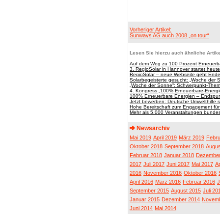
Vorheriger Artikel:
Sunways AG auch 2008 „on tour“
Lesen Sie hierzu auch ähnliche Artike
Auf dem Weg zu 100 Prozent Erneuerb
3. RegioSolar in Hannover startet heute
RegioSolar – neue Webseite geht Ende
Solarbegeisterte gesucht: „Woche der 
„Woche der Sonne“: Schwerpunkt-Thema
4. Kongress „100% Erneuerbare-Energi
100% Erneuerbare Energien – Endspurt 
Jetzt bewerben: Deutsche Umwelthilfe
Hohe Bereitschaft zum Engagement für
Mehr als 5.000 Veranstaltungen bunde
Newsarchiv
Mai 2019
April 2019
März 2019
Febru
Oktober 2018
September 2018
Augus
Februar 2018
Januar 2018
Dezember
2017
Juli 2017
Juni 2017
Mai 2017
Ap
2016
November 2016
Oktober 2016
April 2016
März 2016
Februar 2016
J
September 2015
August 2015
Juli 20
Januar 2015
Dezember 2014
Novemb
Juni 2014
Mai 2014