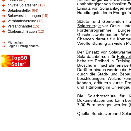
Planer
(42)
unabhängiger von fossilen E
private Solarseiten
(15)
Einsatz von Solaranlagen e
Solarhersteller
(64)
Handlungsfelder in Energiefr
Solarversicherungen
(15)
Verbände/Vereine
(13)
Städte- und Gemeinden habe
Solarenergie
vor Ort zu unte
Versandhandel
(15)
Förderprogramme, Bürge
Ökologisch Bauen
(12)
Geschosswohnbauten. Warum 
Chancen daraus für Kommun
Mitmachen
Veröffentlichung an vielen Pr
Login / Eintrag ändern
Der Einsatz von Solarwärm
Solardachbörsen für
Fotovol
beheizte Freibad in Freising
Broschüre nachahmenswert
Darüber hinaus werden die 
durch die Stadt- und Beb
beschleunigen. Welche kom
können, erläutern kurze Pro
und Tittmoning im Chiemgau
Die Solarbroschüre für
Dokumentation und kann bei
7,00 Euro bezogen werden (f
Quelle: Bundesverband Solar