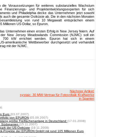
 die Voraussetzungen für weiteres substanzielles Wachstum
e Finanzierungs- und Projektentwicklungsexperten für sich
amento und Philadelphia decke das Unternehmen jetzt sowohl
als auch die gesamte Ostküste ab. Die in den nächsten Monaten
r Gesamtleistung von rund 10 Megawatt entsprächen einem
 Millionen US-Dollar, so Epuron.
as Unternehmen einen ersten Erfolg in New Jersey feiern. Auf
 der New Jersey Meadowlands Commission (NJMC) soll ein
on 700 kW errichtet werden. Epuron hat sich in einem
US-amerikanische Wettbewerber durchgesetzt und verhandelt
trag mit der NJMC.
Nächster Artikel:
systaic: 30 MW-Vertrag für Fotovoltaik-Kraftwerke
in Spanien
l:
nen Euro
(03.07.2007)
Portfolio von EPURON
(05.09.2007)
slang größte Freiflächenanlage in Deutschland
(17.01.2008)
n Südspanien
(15.11.2007)
park der US-Ostküste
(19.11.2008)
aik-Projekte der EPURON GmbH mit rund 105 Millionen Euro