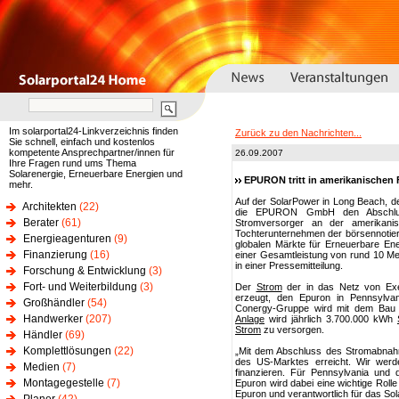
Im solarportal24-Linkverzeichnis finden
Zurück zu den Nachrichten...
Sie schnell, einfach und kostenlos
kompetente Ansprechpartner/innen für
26.09.2007
Ihre Fragen rund ums Thema
Solarenergie, Erneuerbare Energien und
EPURON tritt in amerikanischen 
mehr.
Auf der SolarPower in Long Beach, d
Architekten
(22)
die EPURON GmbH den Abschluss
Berater
(61)
Stromversorger an der amerikani
Tochterunternehmen der börsennotiert
Energieagenturen
(9)
globalen Märkte für Erneuerbare Ene
Finanzierung
(16)
einer Gesamtleistung von rund 10 Me
in einer Pressemitteilung.
Forschung & Entwicklung
(3)
Fort- und Weiterbildung
(3)
Der
Strom
der in das Netz von Exel
erzeugt, den Epuron in Pennsylvan
Großhändler
(54)
Conergy-Gruppe wird mit dem Bau de
Handwerker
(207)
Anlage
wird jährlich 3.700.000 kWh
Strom
zu versorgen.
Händler
(69)
Komplettlösungen
(22)
„Mit dem Abschluss des Stromabnahm
des US-Marktes erreicht. Wir werd
Medien
(7)
finanzieren. Für Pennsylvania und 
Montagegestelle
(7)
Epuron wird dabei eine wichtige Roll
Epuron und verantwortlich für das So