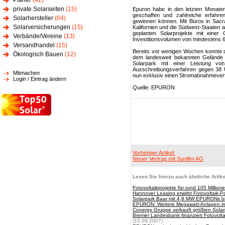
Planer
(42)
private Solarseiten
(15)
Epuron habe in den letzten Monaten
geschaffen und zahlreiche erfahren
Solarhersteller
(64)
gewinnen können. Mit Büros in Sacr
Solarversicherungen
(15)
Kalifornien und die Südwest-Staaten 
geplanten Solarprojekte mit eine
Verbände/Vereine
(13)
Investitionsvolumen von mindestens 65
Versandhandel
(15)
Bereits vor wenigen Wochen konnte d
Ökologisch Bauen
(12)
dem landesweit bekannten Gelände
Solarpark mit einer Leistung v
Ausschreibungsverfahren gegen 38 
Mitmachen
nun exklusiv einen Stromabnahmever
Login / Eintrag ändern
Quelle: EPURON
Vorheriger Artikel:
Neuer Vertrag mit Sunfilm AG
Lesen Sie hierzu auch ähnliche Artike
Fotovoltaikprojekte für rund 105 Millio
Hannover Leasing erwirbt Fotovoltaik-
Solarpark Baar mit 4,8 MW EPURONs bi
EPURON: Weitere Megawatt-Anlagen i
Conergy Gruppe verkauft größten Solar
Bremer Landesbank finanziert Fotovolt
(10.08.2007)