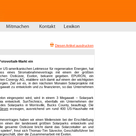
Diesen Artikel ausdrucken
Fotovoltaik-Markt ein
er US-amerikanischen Leitmesse für regenerative Energien, hat
 eines Stromabnahmevertrags mit einem der größten
schen Ostküste, Exelon, bekannt gegeben. EPURON, ein
en Conergy AG, etabliere sich damit auf einem der wichtigsten
rgien. Ziel sei es, in den nächsten Monaten Solarprojekte mit
gawatt zu entwickeln und zu finanzieren, so das Unternehmen
on eingespeist wird, wird in einem 3 Megawatt – Solarpark
ia entwickelt. SunTechnics, ebenfalls ein Unternehmen der
s Solarparks in Morrisville, Bucks County, beauftragt. Die
Strom
erzeugen, ausreichend um rund 400 US-Haushalte mit
evertrages haben wir einen Meilenstein bei der Erschließung
en einen der landesweit größten Solarparks entwickeln und
die gesamte Ostküste bricht damit das Solarzeitalter an und
e spielen“, freut sich Thomas-Tim Sävecke, Geschäftsführer bei
largeschäft, über die Zusammenarbeit mit Exelon.