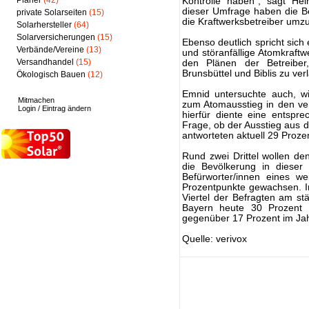
Planer
(42)
Kontrolle haben“, sagt He
dieser Umfrage haben die B
private Solarseiten
(15)
die Kraftwerksbetreiber umz
Solarhersteller
(64)
Solarversicherungen
(15)
Ebenso deutlich spricht sich 
Verbände/Vereine
(13)
und störanfällige Atomkraft
Versandhandel
(15)
den Plänen der Betreiber
Brunsbüttel und Biblis zu verl
Ökologisch Bauen
(12)
Emnid untersuchte auch, wi
Mitmachen
zum Atomausstieg in den ve
Login / Eintrag ändern
hierfür diente eine entspr
Frage, ob der Ausstieg aus d
antworteten aktuell 29 Prozen
Rund zwei Drittel wollen den
die Bevölkerung in dieser
Befürworter/innen eines w
Prozentpunkte gewachsen. I
Viertel der Befragten am stä
Bayern heute 30 Prozent d
gegenüber 17 Prozent im Ja
Quelle: verivox