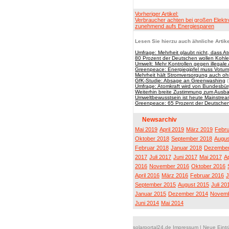
Vorheriger Artikel:
Verbraucher achten bei großen Elekt
zunehmend aufs Energiesparen
Lesen Sie hierzu auch ähnliche Artike
Umfrage: Mehrheit glaubt nicht, dass A
80 Prozent der Deutschen wollen Kohle
Umwelt: Mehr Kontrollen gegen illegale 
Greenpeace: Energiegipfel muss Votum
Mehrheit hält Stromversorgung auch ohn
GfK-Studie: Absage an Greenwashing
(
Umfrage: Atomkraft wird von Bundesbür
Weiterhin breite Zustimmung zum Ausb
Umweltbewusstsein ist heute Mainstrea
Greenpeace: 65 Prozent der Deutschen
Newsarchiv
Mai 2019
April 2019
März 2019
Febru
Oktober 2018
September 2018
Augus
Februar 2018
Januar 2018
Dezember
2017
Juli 2017
Juni 2017
Mai 2017
Ap
2016
November 2016
Oktober 2016
April 2016
März 2016
Februar 2016
J
September 2015
August 2015
Juli 20
Januar 2015
Dezember 2014
Novemb
Juni 2014
Mai 2014
solarportal24.de Impressum
|
Neue Eint