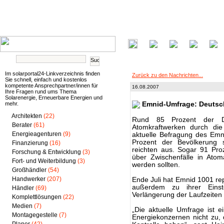
Im solarportal24-Linkverzeichnis finden
Zurück zu den Nachrichten...
Sie schnell, einfach und kostenlos
kompetente Ansprechpartner/innen für
16.08.2007
Ihre Fragen rund ums Thema
Solarenergie, Erneuerbare Energien und
mehr.
Emnid-Umfrage: Deutsch
Architekten
(22)
Rund 85 Prozent der De
Berater
(61)
Atomkraftwerken durch di
Energieagenturen
(9)
aktuelle Befragung des Emn
Prozent der Bevölkerung s
Finanzierung
(16)
reichten aus. Sogar 91 Pro
Forschung & Entwicklung
(3)
über Zwischenfälle in Atom
Fort- und Weiterbildung
(3)
werden sollten.
Großhändler
(54)
Handwerker
(207)
Ende Juli hat Emnid 1001 re
außerdem zu ihrer Eins
Händler
(69)
Verlängerung der Laufzeiten
Komplettlösungen
(22)
Medien
(7)
„Die aktuelle Umfrage ist 
Montagegestelle
(7)
Energiekonzernen nicht zu, 