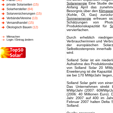
Planer
(42)
Solarenergie
Eine Studie der
private Solarseiten
(15)
Anfang April das zunehme
Solarhersteller
(64)
Besorgnis über den
Klimawa
Solarversicherungen
(15)
(Kohle, Öl, Gas) zurückzu
Verbände/Vereine
(13)
Sonnenenergie
erfreuen sic
Schätzungen von Phot
Versandhandel
(15)
Produktionskapazität für
S
Ökologisch Bauen
(12)
vervierfachen.
Mitmachen
Durch erheblich niedrig
Login / Eintrag ändern
Verbraucherinnen und Verbra
der europäischen Solarz
Selbstkostenpreis innerha
wird.
Solland Solar ist ein nieder
Aufnahme des Produktionsbet
von Solland Solar 20 MWp/
Erweiterung ist die Kapazitä
sie bei 170 MWp/Jahr liegen
Solland Solar geht von ein
Das Unternehmen strebt 
MWp/Jahr (2007: 60MWp/Jah
(2006: 40 Millionen Euro). 
Jahr 2007 auf 400 im Jah
Februar 2007 halten Delta S
Solland.