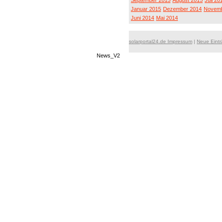
September 2015
August 2015
Juli 20
Januar 2015
Dezember 2014
Novemb
Juni 2014
Mai 2014
solarportal24.de Impressum
|
Neue Eint
News_V2