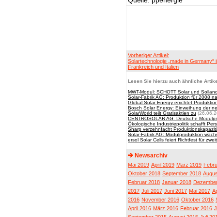
Quelle: ppenergie
Vorheriger Artikel:
Solartechnologie „made in Germany“ i
Frankreich und Italien
Lesen Sie hierzu auch ähnliche Artike
MWT-Modul: SCHOTT Solar und Solland 
Solar-Fabrik AG: Produktion für 2008 n
Global Solar Energy errichtet Produktion
Bosch Solar Energy: Einweihung der neu
SolarWorld teilt Gratisaktien zu
(26.06.2
CENTROSOLAR AG: Deutsche Modulpro
Ökologische Industriepolitik schafft Per
Sharp verzehnfacht Produktionskapazit
Solar-Fabrik AG: Modulproduktion wäch
ersol Solar Cells feiert Richtfest für zwe
Newsarchiv
Mai 2019
April 2019
März 2019
Febru
Oktober 2018
September 2018
Augus
Februar 2018
Januar 2018
Dezember
2017
Juli 2017
Juni 2017
Mai 2017
Ap
2016
November 2016
Oktober 2016
April 2016
März 2016
Februar 2016
J