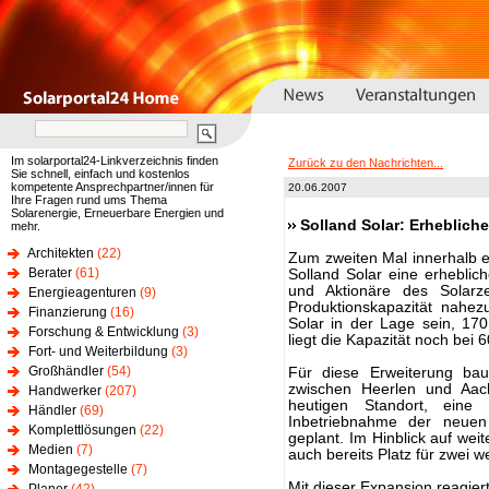
Im solarportal24-Linkverzeichnis finden
Zurück zu den Nachrichten...
Sie schnell, einfach und kostenlos
kompetente Ansprechpartner/innen für
20.06.2007
Ihre Fragen rund ums Thema
Solarenergie, Erneuerbare Energien und
Solland Solar: Erheblich
mehr.
Architekten
(22)
Zum zweiten Mal innerhalb e
Berater
(61)
Solland Solar eine erheblic
und Aktionäre des Solarzel
Energieagenturen
(9)
Produktionskapazität nahez
Finanzierung
(16)
Solar in der Lage sein, 1
Forschung & Entwicklung
(3)
liegt die Kapazität noch bei 
Fort- und Weiterbildung
(3)
Großhändler
(54)
Für diese Erweiterung bau
zwischen Heerlen und Aac
Handwerker
(207)
heutigen Standort, eine z
Händler
(69)
Inbetriebnahme der neuen 
Komplettlösungen
(22)
geplant. Im Hinblick auf we
Medien
(7)
auch bereits Platz für zwei w
Montagegestelle
(7)
Mit dieser Expansion reagier